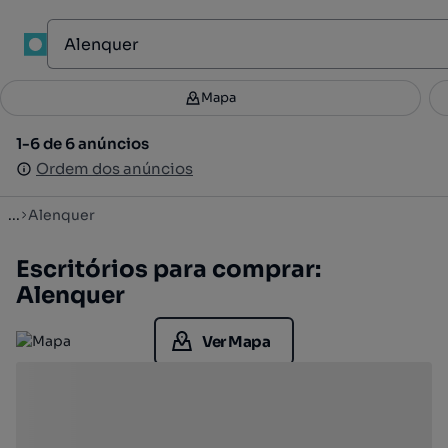
1
Mapa
Mapa
Filtros
Guardar pesquisa
3
1-6 de 6 anúncios
1-6 de 6 anúncios
Ordenar
Ordem dos anúncios
Ordem dos anúncios
...
Alenquer
Escritórios para comprar:
Alenquer
Ver Mapa