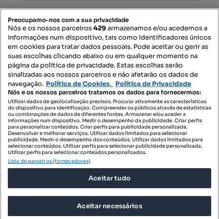
PORTAIS
Preocupamo-nos com a sua privacidade
Nós e os nossos parceiros
429
armazenamos e/ou acedemos a
informações num dispositivo, tais como identificadores únicos
Mapa do Site
em cookies para tratar dados pessoais. Pode aceitar ou gerir as
suas escolhas clicando abaixo ou em qualquer momento na
página da política de privacidade. Estas escolhas serão
sinalizadas aos nossos parceiros e não afetarão os dados de
Contacte-nos
navegação.
Política de Cookies,
Política de Privacidade
Nós e os nossos parceiros tratamos os dados para fornecermos:
Utilizar dados de geolocalização precisos. Procurar ativamente as características
do dispositivo para identificação. Compreender os públicos através de estatísticas
SIGA-NOS:
ou combinações de dados de diferentes fontes. Armazenar e/ou aceder a
informações num dispositivo. Medir o desempenho da publicidade. Criar perfis
para personalizar conteúdos. Criar perfis para publicidade personalizada.
Desenvolver e melhorar serviços. Utilizar dados limitados para selecionar
publicidade. Medir o desempenho dos conteúdos. Utilizar dados limitados para
selecionar conteúdos. Utilizar perfis para selecionar publicidade personalizada.
DESCARREGAR NA:
Utilizar perfis para selecionar conteúdos personalizados.
Lista de parceiros (fornecedores)
Aceitar tudo
Aceitar necessários
© 2026 Imovirtual.com, OLX Portugal, S.A.