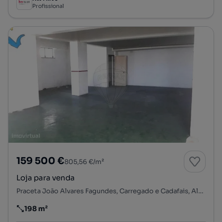
Profissional
159 500 €
805,56 €/m²
Loja para venda
Praceta João Alvares Fagundes, Carregado e Cadafais, Alenquer, Lisboa
198 m²
Preço por metro quadrado