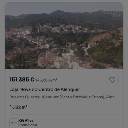
151 385 €
1146,86 €/m²
Loja Nova no Centro de Alenquer
Rua dos Guerras, Alenquer (Santo Estêvão e Triana), Alenquer, Lisboa
132 m²
Preço por metro quadrado
KW Alive
Profissional