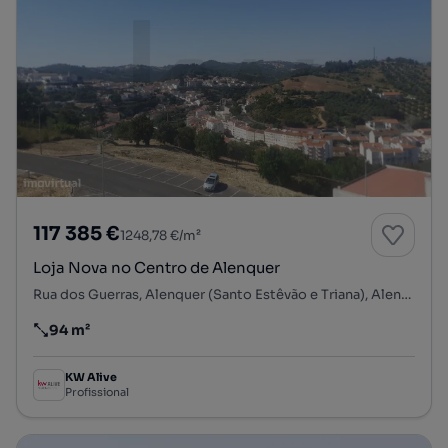
117 385 €
1248,78 €/m²
Loja Nova no Centro de Alenquer
Rua dos Guerras, Alenquer (Santo Estêvão e Triana), Alenquer, Lisboa
94 m²
Preço por metro quadrado
KW Alive
Profissional