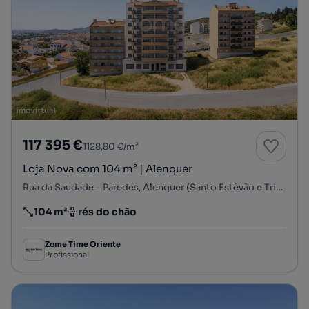
117 395 €
1128,80 €/m²
Loja Nova com 104 m² | Alenquer
Rua da Saudade - Paredes, Alenquer (Santo Estêvão e Triana), Alenquer, Lisboa
104 m²
rés do chão
Preço por metro quadrado
Andar
Zome Time Oriente
Profissional