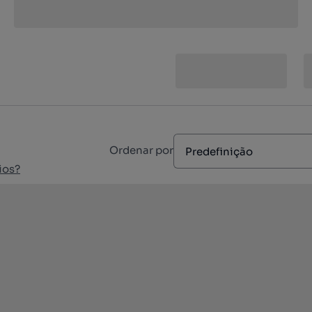
Ordenar por
Predefinição
ios?