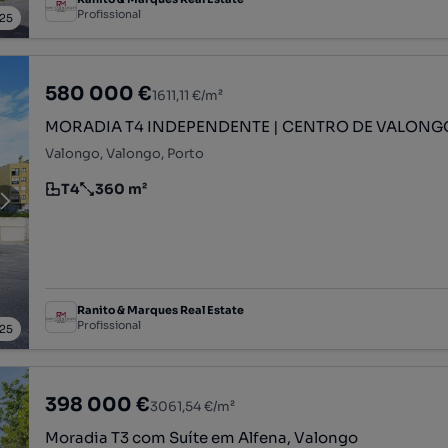
Profissional
25
580 000 €
1611,11 €/m²
MORADIA T4 INDEPENDENTE | CENTRO DE VALONG
Valongo, Valongo, Porto
T4
360 m²
Tipologia
Preço por metro quadrado
Ranito & Marques Real Estate
Profissional
25
398 000 €
3061,54 €/m²
Moradia T3 com Suíte em Alfena, Valongo