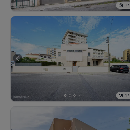
1
/
1
/