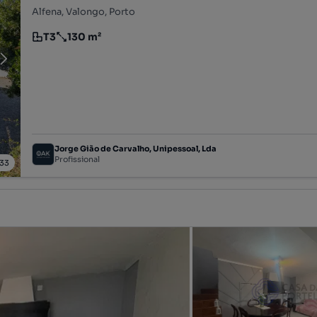
Alfena, Valongo, Porto
T3
130 m²
Tipologia
Preço por metro quadrado
Jorge Gião de Carvalho, Unipessoal, Lda
Profissional
33