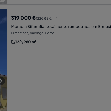
319 000 €
1226,92 €/m²
Moradia Bifamiliar totalmente remodelada em Ermes
Ermesinde, Valongo, Porto
T3
260 m²
Tipologia
Preço por metro quadrado