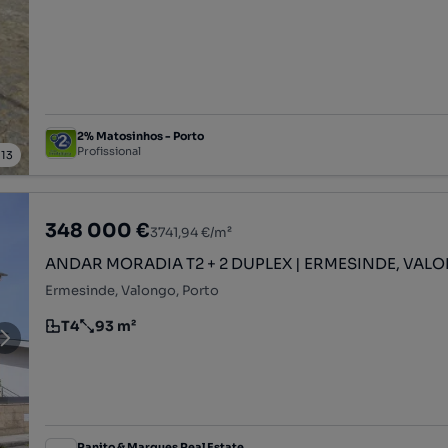
2% Matosinhos - Porto
Profissional
/
13
348 000 €
3741,94 €/m²
ANDAR MORADIA T2 + 2 DUPLEX | ERMESINDE, VAL
Ermesinde, Valongo, Porto
T4
93 m²
Tipologia
Preço por metro quadrado
Ranito & Marques Real Estate