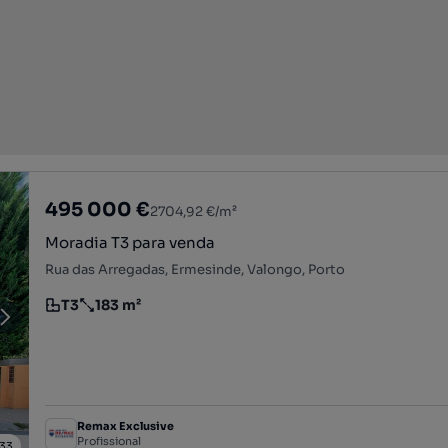
495 000 €
2704,92 €/m²
Moradia T3 para venda
Rua das Arregadas, Ermesinde, Valongo, Porto
T3
183 m²
Tipologia
Preço por metro quadrado
Remax Exclusive
Profissional
33