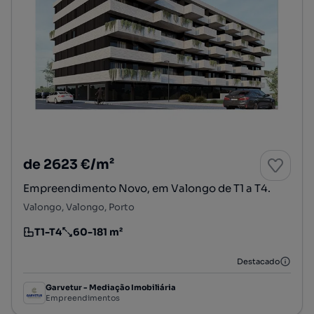
de 2623 €/m²
Empreendimento Novo, em Valongo de T1 a T4.
Valongo, Valongo, Porto
T1-T4
60-181 m²
Tipologia
Preço por metro quadrado
Destacado
Garvetur - Mediação Imobiliária
Empreendimentos