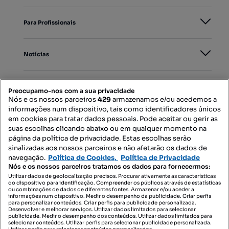
Para Profissionais
Notícias
PORTAIS
Preocupamo-nos com a sua privacidade
Nós e os nossos parceiros
429
armazenamos e/ou acedemos a
informações num dispositivo, tais como identificadores únicos
Mapa do Site
em cookies para tratar dados pessoais. Pode aceitar ou gerir as
suas escolhas clicando abaixo ou em qualquer momento na
página da política de privacidade. Estas escolhas serão
sinalizadas aos nossos parceiros e não afetarão os dados de
Contacte-nos
navegação.
Política de Cookies,
Política de Privacidade
Nós e os nossos parceiros tratamos os dados para fornecermos:
Utilizar dados de geolocalização precisos. Procurar ativamente as características
do dispositivo para identificação. Compreender os públicos através de estatísticas
SIGA-NOS:
ou combinações de dados de diferentes fontes. Armazenar e/ou aceder a
informações num dispositivo. Medir o desempenho da publicidade. Criar perfis
para personalizar conteúdos. Criar perfis para publicidade personalizada.
Desenvolver e melhorar serviços. Utilizar dados limitados para selecionar
publicidade. Medir o desempenho dos conteúdos. Utilizar dados limitados para
selecionar conteúdos. Utilizar perfis para selecionar publicidade personalizada.
DESCARREGAR NA: