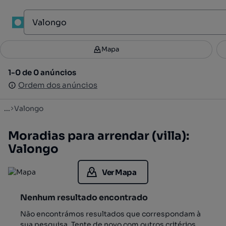
1
Mapa
Mapa
Filtros
Guardar pesquisa
4
1-0 de 0 anúncios
1-0 de 0 anúncios
Ordenar
Ordem dos anúncios
Ordem dos anúncios
...
Valongo
Moradias para arrendar (villa):
Valongo
Ver Mapa
Nenhum resultado encontrado
Não encontrámos resultados que correspondam à
sua pesquisa. Tente de novo com outros critérios