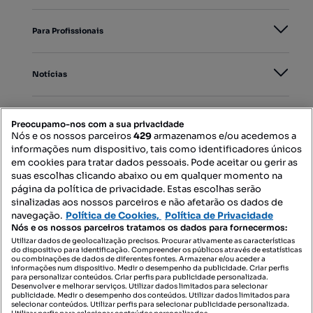
Para Profissionais
Notícias
PORTAIS
Preocupamo-nos com a sua privacidade
Nós e os nossos parceiros
429
armazenamos e/ou acedemos a
informações num dispositivo, tais como identificadores únicos
Mapa do Site
em cookies para tratar dados pessoais. Pode aceitar ou gerir as
suas escolhas clicando abaixo ou em qualquer momento na
página da política de privacidade. Estas escolhas serão
sinalizadas aos nossos parceiros e não afetarão os dados de
Contacte-nos
navegação.
Política de Cookies,
Política de Privacidade
Nós e os nossos parceiros tratamos os dados para fornecermos:
Utilizar dados de geolocalização precisos. Procurar ativamente as características
do dispositivo para identificação. Compreender os públicos através de estatísticas
SIGA-NOS:
ou combinações de dados de diferentes fontes. Armazenar e/ou aceder a
informações num dispositivo. Medir o desempenho da publicidade. Criar perfis
para personalizar conteúdos. Criar perfis para publicidade personalizada.
Desenvolver e melhorar serviços. Utilizar dados limitados para selecionar
publicidade. Medir o desempenho dos conteúdos. Utilizar dados limitados para
selecionar conteúdos. Utilizar perfis para selecionar publicidade personalizada.
DESCARREGAR NA: