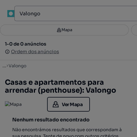
1
Mapa
Mapa
Filtros
Guardar pesquisa
3
1-0 de 0 anúncios
1-0 de 0 anúncios
Ordenar
Ordem dos anúncios
Ordem dos anúncios
...
Valongo
Casas e apartamentos para
arrendar (penthouse): Valongo
Ver Mapa
Nenhum resultado encontrado
Não encontrámos resultados que correspondam à
sua pesquisa. Tente de novo com outros critérios