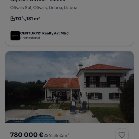
Olivais Sul, Olivais, Lisboa, Lisboa
T0
131 m²
Tipologia
Preço por metro quadrado
CENTURY21 Realty Art M&J
Profissional
780 000 €
2241,38 €/m²