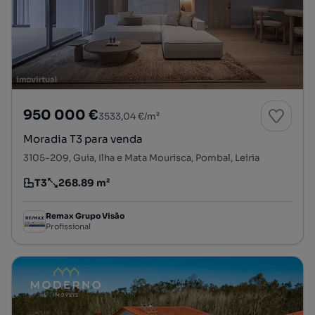
950 000 €
3533,04 €/m²
Moradia T3 para venda
3105-209, Guia, Ilha e Mata Mourisca, Pombal, Leiria
T3
268.89 m²
Tipologia
Preço por metro quadrado
Remax Grupo Visão
Profissional