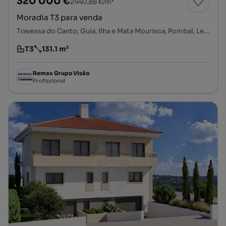
320 000 €
2440,88 €/m²
Moradia T3 para venda
Travessa do Canto, Guia, Ilha e Mata Mourisca, Pombal, Leiria
T3
131.1 m²
Tipologia
Preço por metro quadrado
Remax Grupo Visão
Profissional