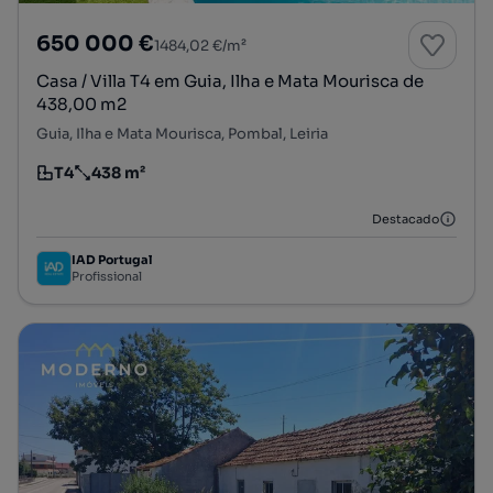
650 000 €
1484,02 €/m²
Casa / Villa T4 em Guia, Ilha e Mata Mourisca de
438,00 m2
Guia, Ilha e Mata Mourisca, Pombal, Leiria
T4
438 m²
Tipologia
Preço por metro quadrado
Destacado
IAD Portugal
Profissional