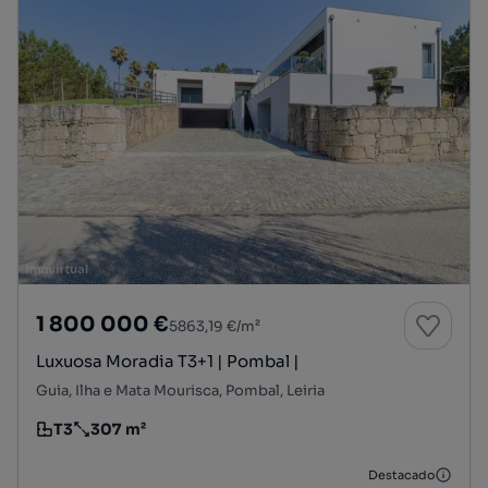
1 800 000 €
5863,19 €/m²
Luxuosa Moradia T3+1 | Pombal |
Guia, Ilha e Mata Mourisca, Pombal, Leiria
T3
307 m²
Tipologia
Preço por metro quadrado
Destacado