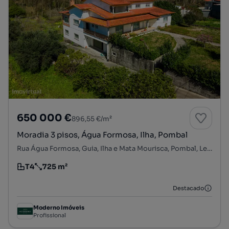
650 000 €
896,55 €/m²
Moradia 3 pisos, Água Formosa, Ilha, Pombal
Rua Água Formosa, Guia, Ilha e Mata Mourisca, Pombal, Leiria
T4
725 m²
Tipologia
Preço por metro quadrado
Destacado
Moderno Imóveis
Profissional