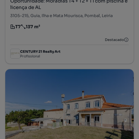
Oportunidade: Moradias T4 + T2 + T1 com piscina e
licença de AL
3105-215, Guia, Ilha e Mata Mourisca, Pombal, Leiria
T7
137 m²
Tipologia
Preço por metro quadrado
Destacado
CENTURY 21 Realty Art
Profissional