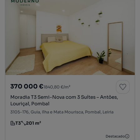
370 000 €
1840,80 €/m²
Moradia T3 Semi-Nova com 3 Suítes – Antões,
Louriçal, Pombal
3105-176, Guia, Ilha e Mata Mourisca, Pombal, Leiria
T3
201 m²
Tipologia
Preço por metro quadrado
Destacado