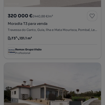
320 000 €
2440,88 €/m²
Moradia T3 para venda
Travessa do Canto, Guia, Ilha e Mata Mourisca, Pombal, Leiria
T3
131.1 m²
Tipologia
Preço por metro quadrado
Remax Grupo Visão
Profissional