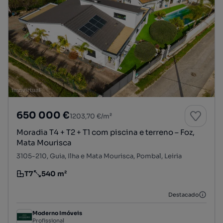
650 000 €
1203,70 €/m²
Moradia T4 + T2 + T1 com piscina e terreno – Foz,
Mata Mourisca
3105-210, Guia, Ilha e Mata Mourisca, Pombal, Leiria
T7
540 m²
Tipologia
Preço por metro quadrado
Destacado
Moderno Imóveis
Profissional