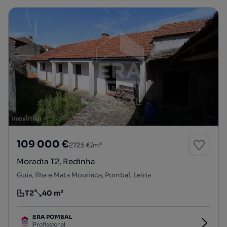
109 000 €
2725 €/m²
Moradia T2, Redinha
Guia, Ilha e Mata Mourisca, Pombal, Leiria
T2
40 m²
Tipologia
Preço por metro quadrado
ERA POMBAL
Profissional