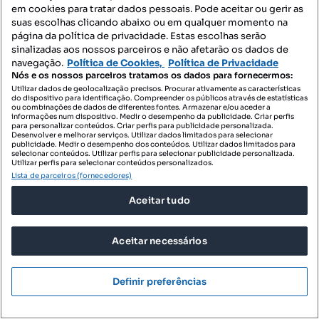
T2
114 m²
Tipologia
Preço por metro quadrado
em cookies para tratar dados pessoais. Pode aceitar ou gerir as
suas escolhas clicando abaixo ou em qualquer momento na
Destacado
página da política de privacidade. Estas escolhas serão
sinalizadas aos nossos parceiros e não afetarão os dados de
Century21 Cardeira & Costa 3
navegação.
Política de Cookies,
Política de Privacidade
Profissional
Nós e os nossos parceiros tratamos os dados para fornecermos:
Utilizar dados de geolocalização precisos. Procurar ativamente as características
do dispositivo para identificação. Compreender os públicos através de estatísticas
ou combinações de dados de diferentes fontes. Armazenar e/ou aceder a
informações num dispositivo. Medir o desempenho da publicidade. Criar perfis
para personalizar conteúdos. Criar perfis para publicidade personalizada.
Desenvolver e melhorar serviços. Utilizar dados limitados para selecionar
publicidade. Medir o desempenho dos conteúdos. Utilizar dados limitados para
selecionar conteúdos. Utilizar perfis para selecionar publicidade personalizada.
Utilizar perfis para selecionar conteúdos personalizados.
Lista de parceiros (fornecedores)
Aceitar tudo
Aceitar necessários
Definir preferências