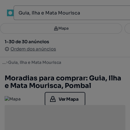
1
Mapa
Mapa
Filtros
Guardar pesquisa
2
1-30 de 30 anúncios
1-30 de 30 anúncios
Ordenar
Ordem dos anúncios
Ordem dos anúncios
...
Guia, Ilha e Mata Mourisca
Moradias para comprar: Guia, Ilha
e Mata Mourisca, Pombal
Ver Mapa