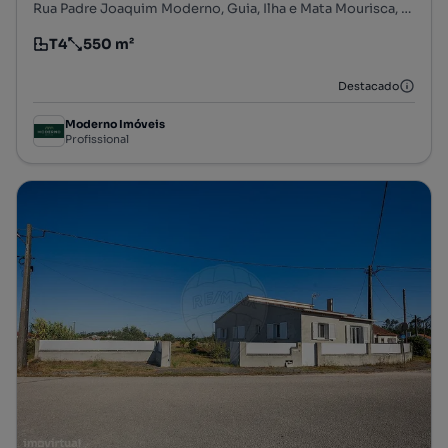
Rua Padre Joaquim Moderno, Guia, Ilha e Mata Mourisca, Pombal, Leiria
T4
550 m²
Tipologia
Preço por metro quadrado
Destacado
Moderno Imóveis
Profissional