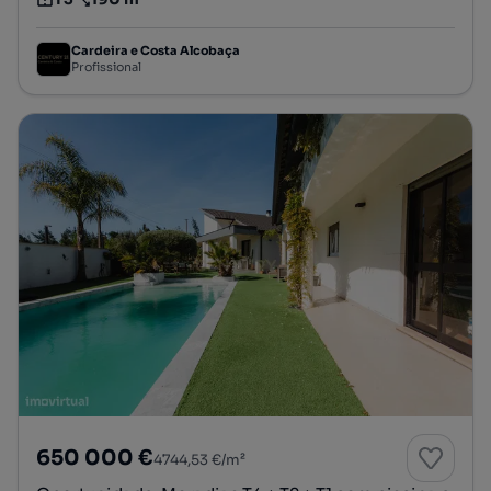
Tipologia
Preço por metro quadrado
Cardeira e Costa Alcobaça
Profissional
650 000 €
4744,53 €/m²