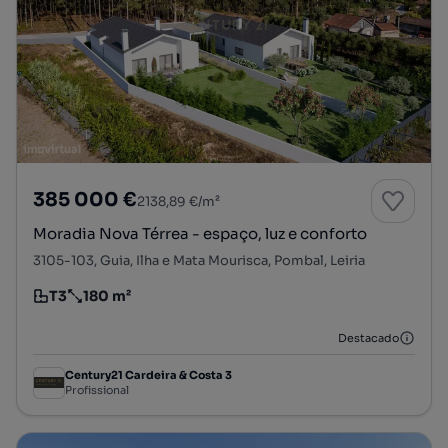
385 000 €
2138,89 €/m²
Moradia Nova Térrea - espaço, luz e conforto
3105-103, Guia, Ilha e Mata Mourisca, Pombal, Leiria
T3
180 m²
Tipologia
Preço por metro quadrado
Destacado
Century21 Cardeira & Costa 3
Profissional