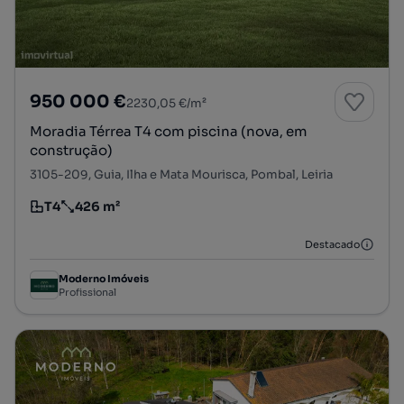
950 000 €
2230,05 €/m²
Moradia Térrea T4 com piscina (nova, em
construção)
3105-209, Guia, Ilha e Mata Mourisca, Pombal, Leiria
T4
426 m²
Tipologia
Preço por metro quadrado
Destacado
Moderno Imóveis
Profissional