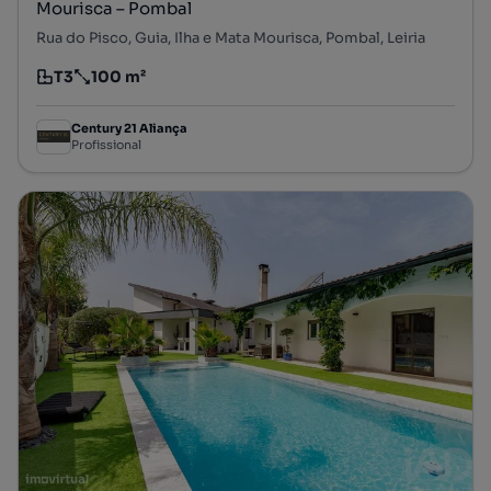
Mourisca – Pombal
Rua do Pisco, Guia, Ilha e Mata Mourisca, Pombal, Leiria
T3
100 m²
Tipologia
Preço por metro quadrado
Century 21 Aliança
Profissional