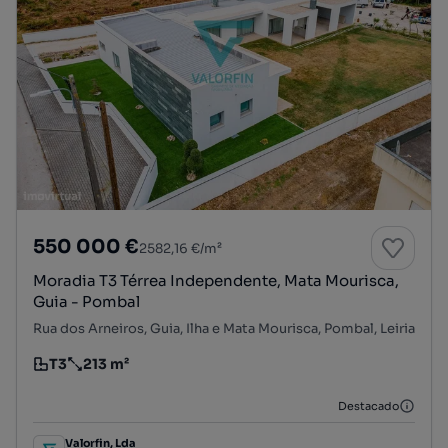
550 000 €
2582,16 €/m²
Moradia T3 Térrea Independente, Mata Mourisca,
Guia - Pombal
Rua dos Arneiros, Guia, Ilha e Mata Mourisca, Pombal, Leiria
T3
213 m²
Tipologia
Preço por metro quadrado
Destacado
Valorfin, Lda