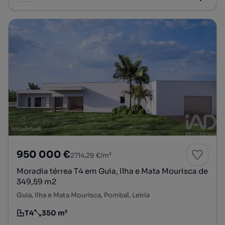
950 000 €
2714,29 €/m²
Moradia térrea T4 em Guia, Ilha e Mata Mourisca de
349,59 m2
Guia, Ilha e Mata Mourisca, Pombal, Leiria
T4
350 m²
Tipologia
Preço por metro quadrado