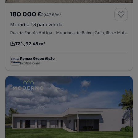
180 000 €
1947 €/m²
Moradia T3 para venda
Rua da Escola Antiga - Mourisca de Baixo, Guia, Ilha e Mata Mourisca, Pombal, Leiria
T3
92.45 m²
Tipologia
Preço por metro quadrado
Remax Grupo Visão
Profissional