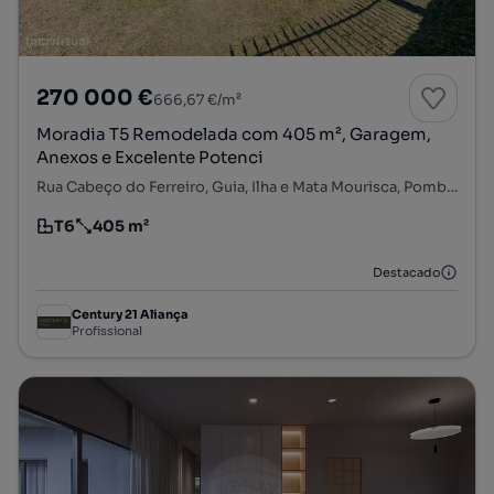
270 000 €
666,67 €/m²
Moradia T5 Remodelada com 405 m², Garagem,
Anexos e Excelente Potenci
Rua Cabeço do Ferreiro, Guia, Ilha e Mata Mourisca, Pombal, Leiria
T6
405 m²
Tipologia
Preço por metro quadrado
Destacado
Century 21 Aliança
Profissional