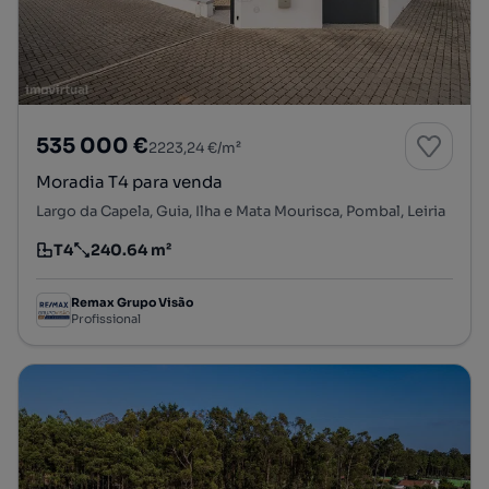
535 000 €
2223,24 €/m²
Moradia T4 para venda
Largo da Capela, Guia, Ilha e Mata Mourisca, Pombal, Leiria
T4
240.64 m²
Tipologia
Preço por metro quadrado
Remax Grupo Visão
Profissional