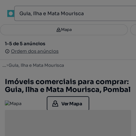
1
Mapa
Mapa
Filtros
Guardar pesquisa
2
1-5 de 5 anúncios
1-5 de 5 anúncios
Ordenar
Ordem dos anúncios
Ordem dos anúncios
...
Guia, Ilha e Mata Mourisca
Imóveis comerciais para comprar:
Guia, Ilha e Mata Mourisca, Pombal
Ver Mapa