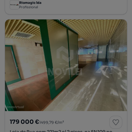
Riomagic lda
Profissional
179 000 €
1499,79 €/m²
Loja de Rua com 221m2 c/ 2 pisos, na EN109 no