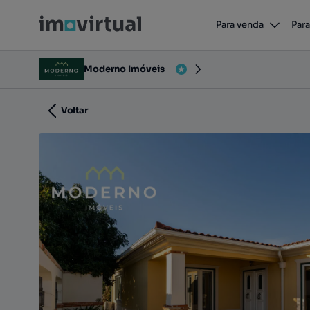
Moradia T4 – Ilha, Pombal
Para venda
Para
Rua Padre Joaquim Moderno, Guia, Ilha e Mata Mouri
Moderno Imóveis
Voltar