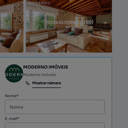
Todas as imagens (60)
MODERNO IMÓVEIS
Moderno Imóveis
Mostrar número
Mostrar número
Nome*
E-mail*