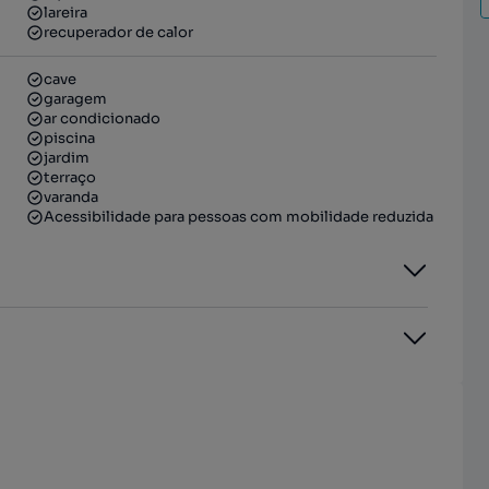
lareira
recuperador de calor
cave
garagem
ar condicionado
piscina
jardim
terraço
varanda
Acessibilidade para pessoas com mobilidade reduzida