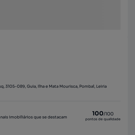
q, 3105-089, Guia, Ilha e Mata Mourisca, Pombal, Leiria
100
/100
onais imobiliários que se destacam
pontos de qualidade