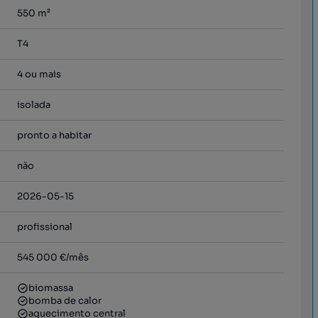
550
m²
T4
4 ou mais
isolada
pronto a habitar
não
2026-05-15
profissional
545 000 €
/mês
biomassa
bomba de calor
aquecimento central