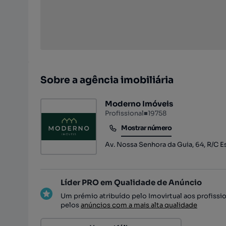
Sobre a agência imobiliária
Moderno Imóveis
Profissional
■
19758
Mostrar número
Mostrar número
Av. Nossa Senhora da Guia, 64, R/C Es
Líder PRO em Qualidade de Anúncio
Um prémio atribuído pelo Imovirtual aos profissi
pelos
anúncios com a mais alta qualidade