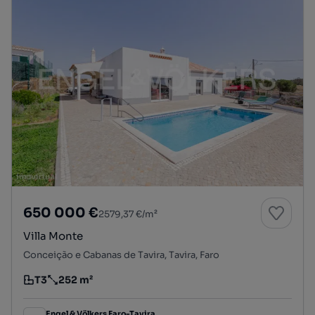
650 000 €
2579,37 €/m²
Villa Monte
Conceição e Cabanas de Tavira, Tavira, Faro
T3
252 m²
Tipologia
Preço por metro quadrado
Engel & Völkers Faro-Tavira