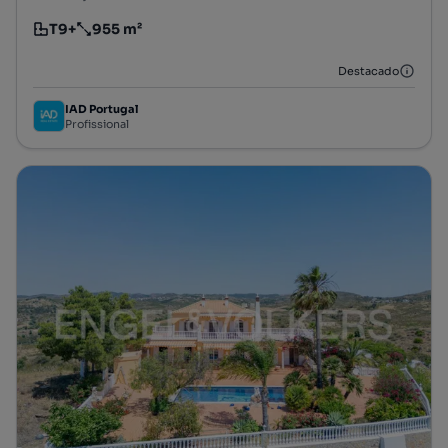
T9+
955 m²
Tipologia
Preço por metro quadrado
Destacado
IAD Portugal
Profissional