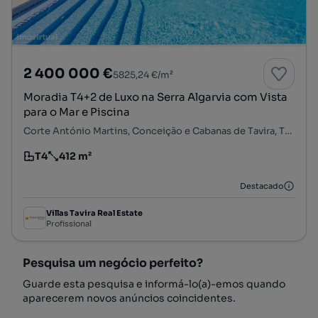
2 400 000 €
5825,24 €/m²
Moradia T4+2 de Luxo na Serra Algarvia com Vista
para o Mar e Piscina
Corte António Martins, Conceição e Cabanas de Tavira, Tavira, Faro
T4
412 m²
Tipologia
Preço por metro quadrado
Destacado
Villas Tavira Real Estate
Profissional
Pesquisa um negócio perfeito?
Guarde esta pesquisa e informá-lo(a)-emos quando
aparecerem novos anúncios coincidentes.