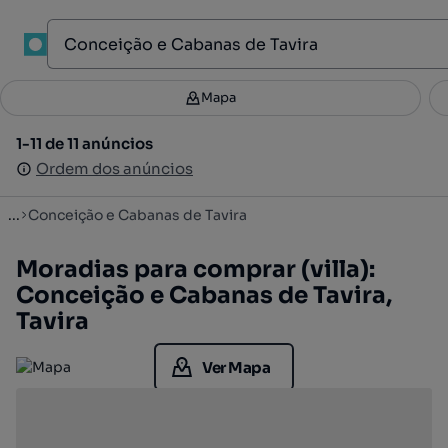
1
Mapa
Mapa
Filtros
Guardar pesquisa
3
1-11 de 11 anúncios
1-11 de 11 anúncios
Ordenar
Ordem dos anúncios
Ordem dos anúncios
...
Conceição e Cabanas de Tavira
Moradias para comprar (villa):
Conceição e Cabanas de Tavira,
Tavira
Ver Mapa