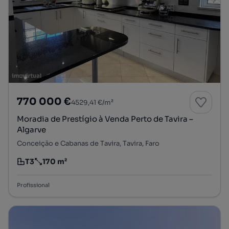
770 000 €
4529,41 €/m²
Moradia de Prestígio à Venda Perto de Tavira –
Algarve
Conceição e Cabanas de Tavira, Tavira, Faro
T3
170 m²
Tipologia
Preço por metro quadrado
Profissional