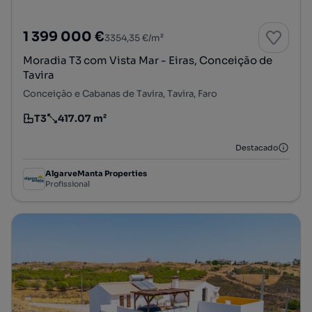
1 399 000 €
3354,35 €/m²
Moradia T3 com Vista Mar - Eiras, Conceição de
Tavira
Conceição e Cabanas de Tavira, Tavira, Faro
T3
417.07 m²
Tipologia
Preço por metro quadrado
Destacado
AlgarveManta Properties
Profissional