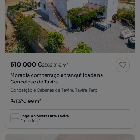
510 000 €
2562,81 €/m²
Moradia com terraço e tranquilidade na
Conceição de Tavira
Conceição e Cabanas de Tavira, Tavira, Faro
T3
199 m²
Tipologia
Preço por metro quadrado
Engel & Völkers Faro-Tavira
Profissional