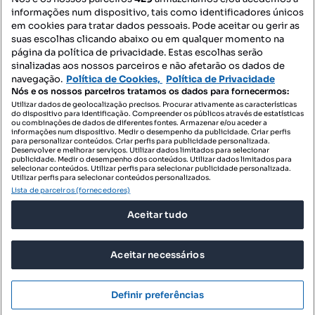
informações num dispositivo, tais como identificadores únicos
Mapa do Site
em cookies para tratar dados pessoais. Pode aceitar ou gerir as
suas escolhas clicando abaixo ou em qualquer momento na
página da política de privacidade. Estas escolhas serão
sinalizadas aos nossos parceiros e não afetarão os dados de
Contacte-nos
navegação.
Política de Cookies,
Política de Privacidade
Nós e os nossos parceiros tratamos os dados para fornecermos:
Utilizar dados de geolocalização precisos. Procurar ativamente as características
do dispositivo para identificação. Compreender os públicos através de estatísticas
SIGA-NOS:
ou combinações de dados de diferentes fontes. Armazenar e/ou aceder a
informações num dispositivo. Medir o desempenho da publicidade. Criar perfis
para personalizar conteúdos. Criar perfis para publicidade personalizada.
Desenvolver e melhorar serviços. Utilizar dados limitados para selecionar
publicidade. Medir o desempenho dos conteúdos. Utilizar dados limitados para
selecionar conteúdos. Utilizar perfis para selecionar publicidade personalizada.
DESCARREGAR NA:
Utilizar perfis para selecionar conteúdos personalizados.
Lista de parceiros (fornecedores)
Aceitar tudo
Aceitar necessários
© 2026 Imovirtual.com, OLX Portugal, S.A.
TERMOS DE UTILIZAÇÃO
Definir preferências
POLÍTICA DE PRIVACIDADE
CONFIGURAÇÕES DE PRIVACIDADE