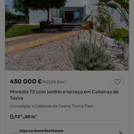
430 000 €
7413,79 €/m²
Moradia T2 com jardim e terraço em Cabanas de
Tavira
Conceição e Cabanas de Tavira, Tavira, Faro
T2
58 m²
Tipologia
Preço por metro quadrado
Algarve Gems Real Estate