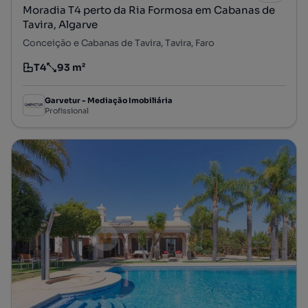
Moradia T4 perto da Ria Formosa em Cabanas de
Tavira, Algarve
Conceição e Cabanas de Tavira, Tavira, Faro
T4
93 m²
Tipologia
Preço por metro quadrado
Garvetur - Mediação Imobiliária
Profissional