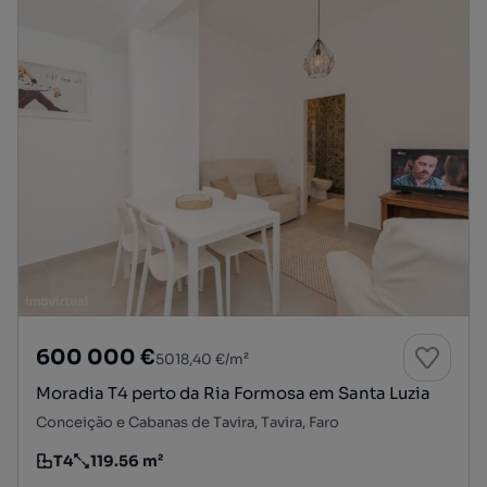
600 000 €
5018,40 €/m²
Moradia T4 perto da Ria Formosa em Santa Luzia
Conceição e Cabanas de Tavira, Tavira, Faro
T4
119.56 m²
Tipologia
Preço por metro quadrado