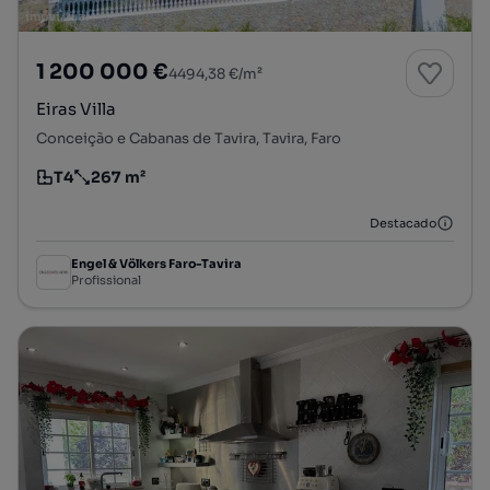
1 200 000 €
4494,38 €/m²
Eiras Villa
Conceição e Cabanas de Tavira, Tavira, Faro
T4
267 m²
Tipologia
Preço por metro quadrado
Destacado
Engel & Völkers Faro-Tavira
Profissional