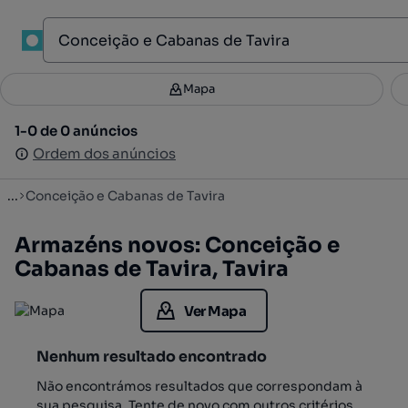
1
Mapa
Mapa
Filtros
Guardar pesquisa
3
1-0 de 0 anúncios
1-0 de 0 anúncios
Ordenar
Ordem dos anúncios
Ordem dos anúncios
...
Conceição e Cabanas de Tavira
Armazéns novos: Conceição e
Cabanas de Tavira, Tavira
Ver Mapa
Nenhum resultado encontrado
Não encontrámos resultados que correspondam à
sua pesquisa. Tente de novo com outros critérios