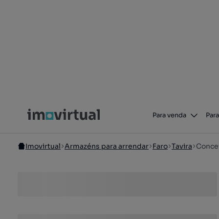
Para venda
Para
Imovirtual
Armazéns para arrendar
Faro
Tavira
Concei