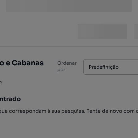
ão e Cabanas
Ordenar
Predefinição
por
?
ntrado
ue correspondam à sua pesquisa. Tente de novo com 