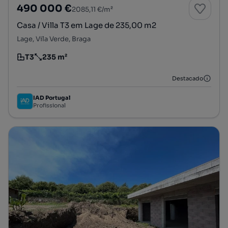
490 000 €
2085,11 €/m²
Casa / Villa T3 em Lage de 235,00 m2
Lage, Vila Verde, Braga
T3
235 m²
Tipologia
Preço por metro quadrado
Destacado
IAD Portugal
Profissional