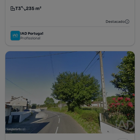
T3
235 m²
Tipologia
Preço por metro quadrado
Destacado
IAD Portugal
Profissional