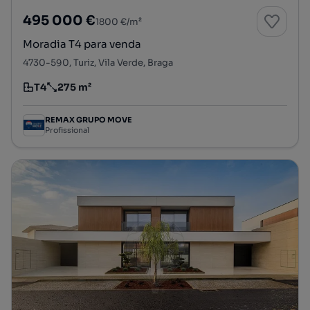
495 000 €
1800 €/m²
Moradia T4 para venda
4730-590, Turiz, Vila Verde, Braga
T4
275 m²
Tipologia
Preço por metro quadrado
REMAX GRUPO MOVE
Profissional