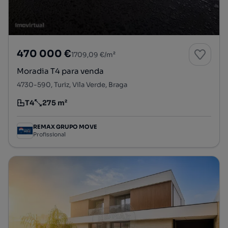
470 000 €
1709,09 €/m²
Moradia T4 para venda
4730-590, Turiz, Vila Verde, Braga
T4
275 m²
Tipologia
Preço por metro quadrado
REMAX GRUPO MOVE
Profissional