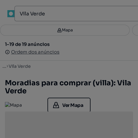
1
Mapa
Mapa
Filtros
Guardar pesquisa
3
1-19 de 19 anúncios
1-19 de 19 anúncios
Ordenar
Ordem dos anúncios
Ordem dos anúncios
...
Vila Verde
Moradias para comprar (villa): Vila
Verde
Ver Mapa