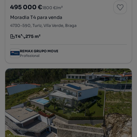
495 000 €
1800 €/m²
Moradia T4 para venda
4730-590, Turiz, Vila Verde, Braga
T4
275 m²
Tipologia
Preço por metro quadrado
REMAX GRUPO MOVE
Profissional