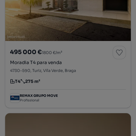
495 000 €
1800 €/m²
Moradia T4 para venda
4730-590, Turiz, Vila Verde, Braga
T4
275 m²
Tipologia
Preço por metro quadrado
REMAX GRUPO MOVE
Profissional