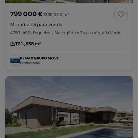
799 000 €
2385,07 €/m²
Moradia T3 para venda
4730-490, Esqueiros, Nevogilde e Travassós, Vila Verde, Braga
T3
335 m²
Tipologia
Preço por metro quadrado
REMAX GRUPO MOVE
Profissional