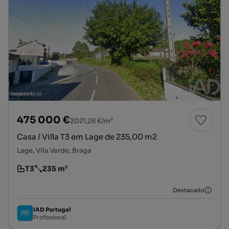
475 000 €
2021,28 €/m²
Casa / Villa T3 em Lage de 235,00 m2
Lage, Vila Verde, Braga
T3
235 m²
Tipologia
Preço por metro quadrado
Destacado
IAD Portugal
Profissional