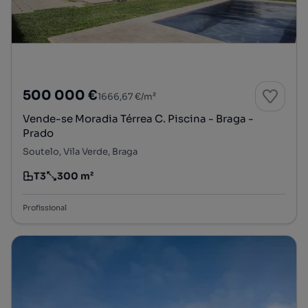
500 000 €
1666,67 €/m²
Vende-se Moradia Térrea C. Piscina - Braga -
Prado
Soutelo, Vila Verde, Braga
T3
300 m²
Tipologia
Preço por metro quadrado
Profissional