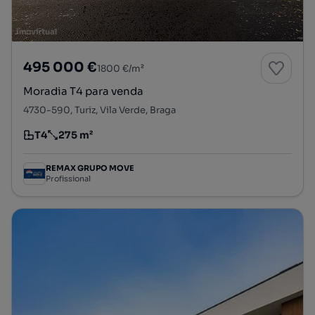
495 000 €
1800 €/m²
Moradia T4 para venda
4730-590, Turiz, Vila Verde, Braga
T4
275 m²
Tipologia
Preço por metro quadrado
REMAX GRUPO MOVE
Profissional