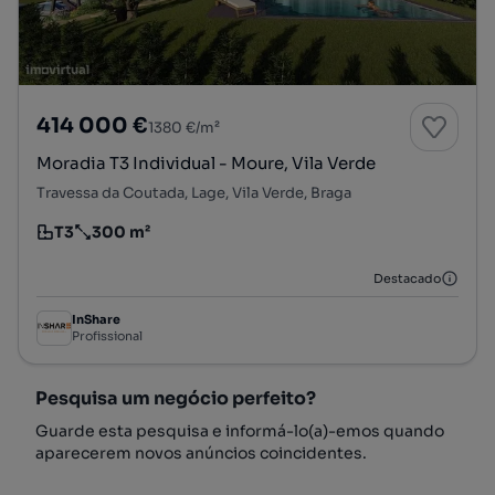
414 000 €
1380 €/m²
Moradia T3 Individual - Moure, Vila Verde
Travessa da Coutada, Lage, Vila Verde, Braga
T3
300 m²
Tipologia
Preço por metro quadrado
Destacado
InShare
Profissional
Pesquisa um negócio perfeito?
Guarde esta pesquisa e informá-lo(a)-emos quando
aparecerem novos anúncios coincidentes.