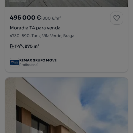
495 000 €
1800 €/m²
Moradia T4 para venda
4730-590, Turiz, Vila Verde, Braga
T4
275 m²
Tipologia
Preço por metro quadrado
REMAX GRUPO MOVE
Profissional