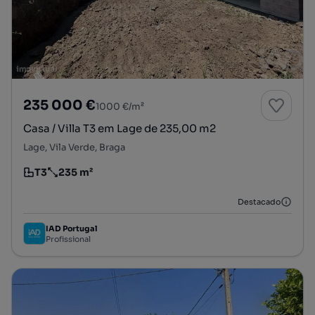
235 000 €
1000 €/m²
Casa / Villa T3 em Lage de 235,00 m2
Lage, Vila Verde, Braga
T3
235 m²
Tipologia
Preço por metro quadrado
Destacado
IAD Portugal
Profissional