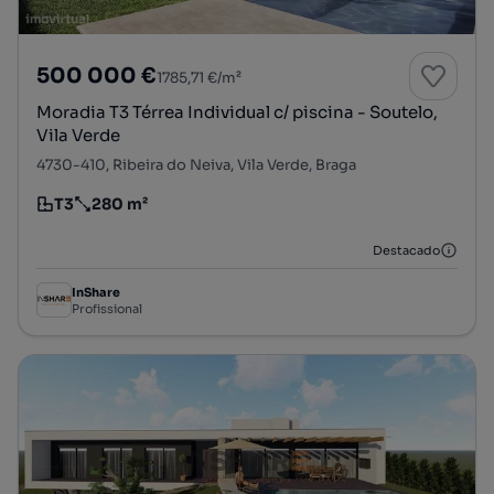
500 000 €
1785,71 €/m²
Moradia T3 Térrea Individual c/ piscina - Soutelo,
Vila Verde
4730-410, Ribeira do Neiva, Vila Verde, Braga
T3
280 m²
Tipologia
Preço por metro quadrado
Destacado
InShare
Profissional