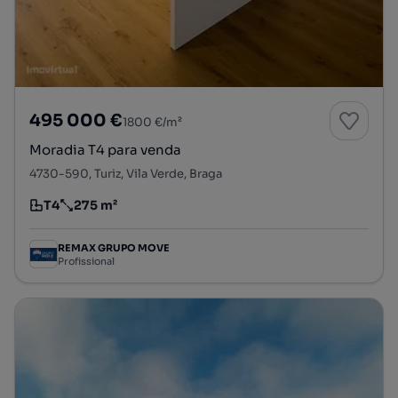
495 000 €
1800 €/m²
Moradia T4 para venda
4730-590, Turiz, Vila Verde, Braga
T4
275 m²
Tipologia
Preço por metro quadrado
REMAX GRUPO MOVE
Profissional