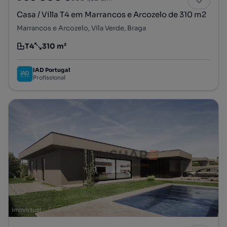
Casa / Villa T4 em Marrancos e Arcozelo de 310 m2
Marrancos e Arcozelo, Vila Verde, Braga
T4
310 m²
Tipologia
Preço por metro quadrado
IAD Portugal
Profissional