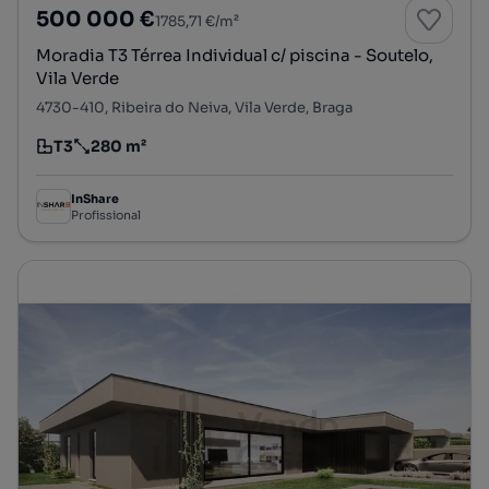
500 000 €
1785,71 €/m²
Moradia T3 Térrea Individual c/ piscina - Soutelo,
Vila Verde
4730-410, Ribeira do Neiva, Vila Verde, Braga
T3
280 m²
Tipologia
Preço por metro quadrado
InShare
Profissional