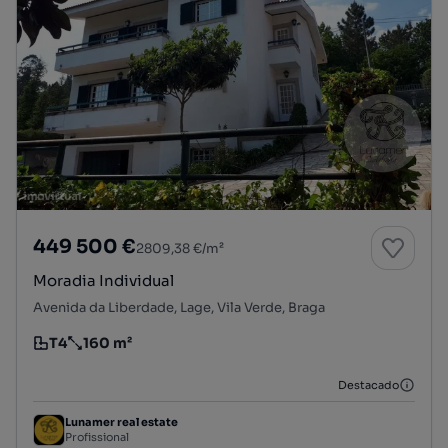
449 500 €
2809,38 €/m²
Moradia Individual
Avenida da Liberdade, Lage, Vila Verde, Braga
T4
160 m²
Tipologia
Preço por metro quadrado
Destacado
Lunamer real estate
Profissional