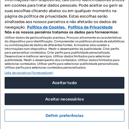
Mapa do Site
em cookies para tratar dados pessoais. Pode aceitar ou gerir as
suas escolhas clicando abaixo ou em qualquer momento na
página da política de privacidade. Estas escolhas serão
sinalizadas aos nossos parceiros e não afetarão os dados de
Contacte-nos
navegação.
Política de Cookies,
Política de Privacidade
Nós e os nossos parceiros tratamos os dados para fornecermos:
Utilizar dados de geolocalização precisos. Procurar ativamente as características
do dispositivo para identificação. Compreender os públicos através de estatísticas
SIGA-NOS:
ou combinações de dados de diferentes fontes. Armazenar e/ou aceder a
informações num dispositivo. Medir o desempenho da publicidade. Criar perfis
para personalizar conteúdos. Criar perfis para publicidade personalizada.
Desenvolver e melhorar serviços. Utilizar dados limitados para selecionar
publicidade. Medir o desempenho dos conteúdos. Utilizar dados limitados para
selecionar conteúdos. Utilizar perfis para selecionar publicidade personalizada.
DESCARREGAR NA:
Utilizar perfis para selecionar conteúdos personalizados.
Lista de parceiros (fornecedores)
Aceitar tudo
Aceitar necessários
© 2026 Imovirtual.com, OLX Portugal, S.A.
TERMOS DE UTILIZAÇÃO
Definir preferências
POLÍTICA DE PRIVACIDADE
CONFIGURAÇÕES DE PRIVACIDADE