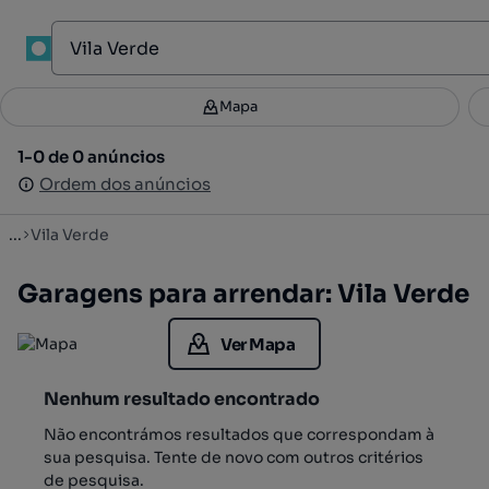
1
Mapa
Mapa
Filtros
Guardar pesquisa
3
1-0 de 0 anúncios
1-0 de 0 anúncios
Ordenar
Ordem dos anúncios
Ordem dos anúncios
...
Vila Verde
Garagens para arrendar: Vila Verde
Ver Mapa
Nenhum resultado encontrado
Não encontrámos resultados que correspondam à
sua pesquisa. Tente de novo com outros critérios
de pesquisa.