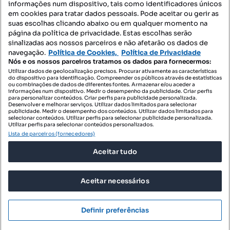
informações num dispositivo, tais como identificadores únicos
Mapa do Site
em cookies para tratar dados pessoais. Pode aceitar ou gerir as
suas escolhas clicando abaixo ou em qualquer momento na
página da política de privacidade. Estas escolhas serão
sinalizadas aos nossos parceiros e não afetarão os dados de
Contacte-nos
navegação.
Política de Cookies,
Política de Privacidade
Nós e os nossos parceiros tratamos os dados para fornecermos:
Utilizar dados de geolocalização precisos. Procurar ativamente as características
do dispositivo para identificação. Compreender os públicos através de estatísticas
SIGA-NOS:
ou combinações de dados de diferentes fontes. Armazenar e/ou aceder a
informações num dispositivo. Medir o desempenho da publicidade. Criar perfis
para personalizar conteúdos. Criar perfis para publicidade personalizada.
Desenvolver e melhorar serviços. Utilizar dados limitados para selecionar
publicidade. Medir o desempenho dos conteúdos. Utilizar dados limitados para
selecionar conteúdos. Utilizar perfis para selecionar publicidade personalizada.
DESCARREGAR NA:
Utilizar perfis para selecionar conteúdos personalizados.
Lista de parceiros (fornecedores)
Aceitar tudo
Aceitar necessários
© 2026 Imovirtual.com, OLX Portugal, S.A.
TERMOS DE UTILIZAÇÃO
Definir preferências
POLÍTICA DE PRIVACIDADE
CONFIGURAÇÕES DE PRIVACIDADE