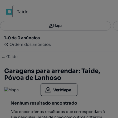
1
Mapa
Mapa
Filtros
Guardar pesquisa
3
1-0 de 0 anúncios
1-0 de 0 anúncios
Ordenar
Ordem dos anúncios
Ordem dos anúncios
...
Taíde
Garagens para arrendar: Taíde,
Póvoa de Lanhoso
Ver Mapa
Nenhum resultado encontrado
Não encontrámos resultados que correspondam à
sua pesquisa. Tente de novo com outros critérios