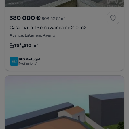
380 000 €
1809,52 €/m²
Casa / Villa T5 em Avanca de 210 m2
Avanca, Estarreja, Aveiro
T5
210 m²
Tipologia
Preço por metro quadrado
IAD Portugal
Profissional