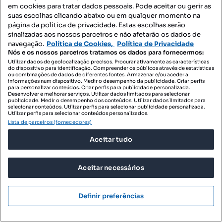
em cookies para tratar dados pessoais. Pode aceitar ou gerir as
suas escolhas clicando abaixo ou em qualquer momento na
página da política de privacidade. Estas escolhas serão
sinalizadas aos nossos parceiros e não afetarão os dados de
navegação.
Política de Cookies,
Política de Privacidade
Nós e os nossos parceiros tratamos os dados para fornecermos:
390 000 €
2635,14 €/m²
Utilizar dados de geolocalização precisos. Procurar ativamente as características
do dispositivo para identificação. Compreender os públicos através de estatísticas
Moradia T3+1 com piscina
ou combinações de dados de diferentes fontes. Armazenar e/ou aceder a
informações num dispositivo. Medir o desempenho da publicidade. Criar perfis
Rua da Fontela - Fontela, Avanca, Estarreja, Aveiro
para personalizar conteúdos. Criar perfis para publicidade personalizada.
Desenvolver e melhorar serviços. Utilizar dados limitados para selecionar
publicidade. Medir o desempenho dos conteúdos. Utilizar dados limitados para
T3
148 m²
selecionar conteúdos. Utilizar perfis para selecionar publicidade personalizada.
Tipologia
Preço por metro quadrado
Utilizar perfis para selecionar conteúdos personalizados.
Lista de parceiros (fornecedores)
ERA Ovar
Profissional
Aceitar tudo
Aceitar necessários
Definir preferências