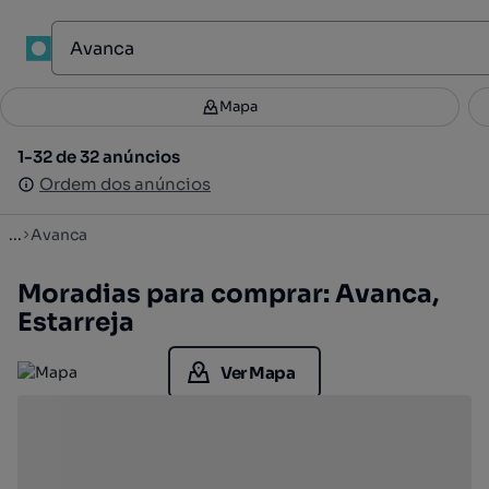
1
Mapa
Mapa
Filtros
Guardar pesquisa
2
1-32 de 32 anúncios
1-32 de 32 anúncios
Ordenar
Ordem dos anúncios
Ordem dos anúncios
...
Avanca
Moradias para comprar: Avanca,
Estarreja
Ver Mapa