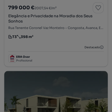
799 000 €
2007,54 €/m²
Elegância e Privacidade na Moradia dos Seus
Sonhos
Rua Tenente Coronel Vaz Monteiro - Congosta, Avanca, Estarreja, Aveiro
T3
398 m²
Tipologia
Preço por metro quadrado
Destacado
ERA Ovar
Profissional