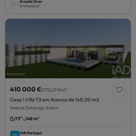
Arcada Ovar
Profissional
410 000 €
2770,27 €/m²
Casa / Villa T3 em Avanca de 148,00 m2
Avanca, Estarreja, Aveiro
T3
148 m²
Tipologia
Preço por metro quadrado
IAD Portugal