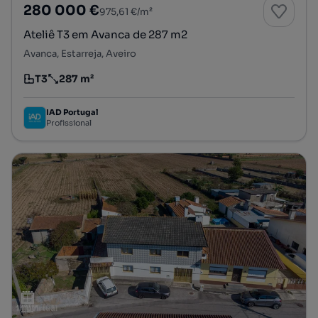
280 000 €
975,61 €/m²
Ateliê T3 em Avanca de 287 m2
Avanca, Estarreja, Aveiro
T3
287 m²
Tipologia
Preço por metro quadrado
IAD Portugal
Profissional