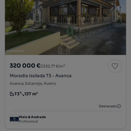
320 000 €
2335,77 €/m²
Moradia Isolada T3 - Avanca
Avanca, Estarreja, Aveiro
T3
137 m²
Tipologia
Preço por metro quadrado
Destacado
Maia & Andrade
Profissional