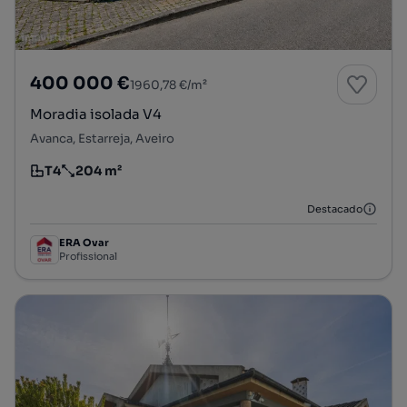
400 000 €
1960,78 €/m²
Moradia isolada V4
Avanca, Estarreja, Aveiro
T4
204 m²
Tipologia
Preço por metro quadrado
Destacado
ERA Ovar
Profissional