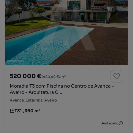
520 000 €
1444,44 €/m²
Moradia T3 com Piscina no Centro de Avanca -
Aveiro - Arquitetura C...
Avanca, Estarreja, Aveiro
T3
360 m²
Tipologia
Preço por metro quadrado
Destacado