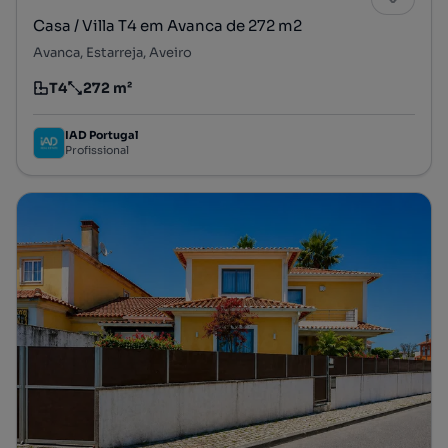
Casa / Villa T4 em Avanca de 272 m2
Avanca, Estarreja, Aveiro
T4
272 m²
Tipologia
Preço por metro quadrado
IAD Portugal
Profissional