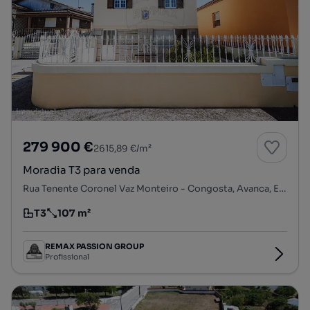
279 900 €
2615,89 €/m²
Moradia T3 para venda
Rua Tenente Coronel Vaz Monteiro - Congosta, Avanca, Estarreja, Aveiro
T3
107 m²
Tipologia
Preço por metro quadrado
REMAX PASSION GROUP
Profissional