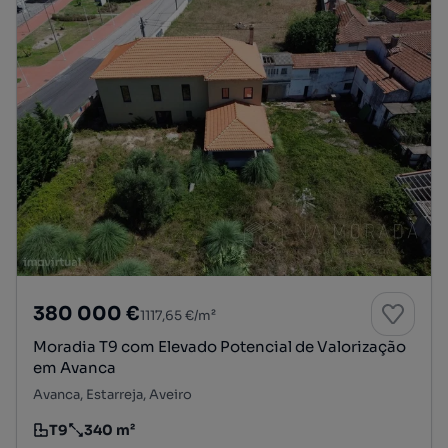
380 000 €
1117,65 €/m²
Moradia T9 com Elevado Potencial de Valorização
em Avanca
Avanca, Estarreja, Aveiro
T9
340 m²
Tipologia
Preço por metro quadrado