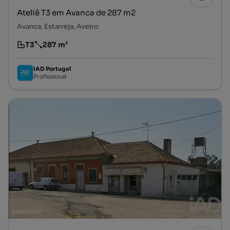
Ateliê T3 em Avanca de 287 m2
Avanca, Estarreja, Aveiro
T3
287 m²
Tipologia
Preço por metro quadrado
IAD Portugal
Profissional