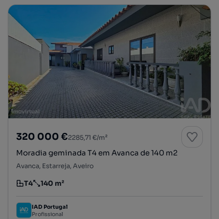
320 000 €
2285,71 €/m²
Moradia geminada T4 em Avanca de 140 m2
Avanca, Estarreja, Aveiro
T4
140 m²
Tipologia
Preço por metro quadrado
IAD Portugal
Profissional