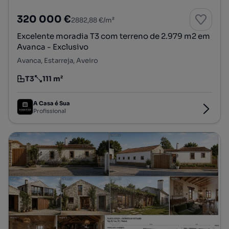
320 000 €
2882,88 €/m²
Excelente moradia T3 com terreno de 2.979 m2 em
Avanca - Exclusivo
Avanca, Estarreja, Aveiro
T3
111 m²
Tipologia
Preço por metro quadrado
A Casa é Sua
Profissional