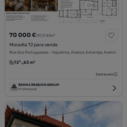
70 000 €
1111,11 €/m²
Moradia T2 para venda
Rua dos Portugueses - Agueiros, Avanca, Estarreja, Aveiro
T2
63 m²
Tipologia
Preço por metro quadrado
Destacado
REMAX PASSION GROUP
Profissional