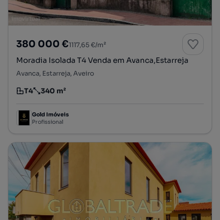
380 000 €
1117,65 €/m²
Moradia Isolada T4 Venda em Avanca,Estarreja
Avanca, Estarreja, Aveiro
T4
340 m²
Tipologia
Preço por metro quadrado
Gold Imóveis
Profissional