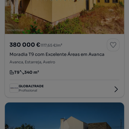
380 000 €
1117,65 €/m²
Moradia T9 com Excelente Áreas em Avanca
Avanca, Estarreja, Aveiro
T9
340 m²
Tipologia
Preço por metro quadrado
GLOBALTRADE
Profissional