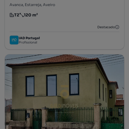
Avanca, Estarreja, Aveiro
T2
120 m²
Tipologia
Preço por metro quadrado
Destacado
IAD Portugal
Profissional