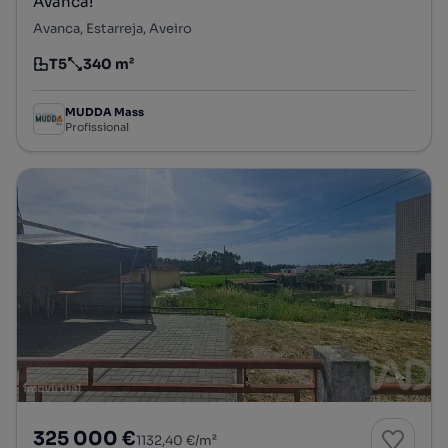
Avanca!
Avanca, Estarreja, Aveiro
T5
340 m²
Tipologia
Preço por metro quadrado
MUDDA Mass
Profissional
325 000 €
1132,40 €/m²