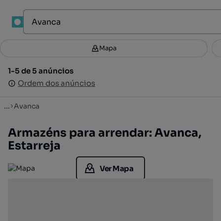
1
Mapa
Mapa
Filtros
Guardar pesquisa
3
1-5 de 5 anúncios
1-5 de 5 anúncios
Ordenar
Ordem dos anúncios
Ordem dos anúncios
...
Avanca
Armazéns para arrendar: Avanca,
Estarreja
Ver Mapa