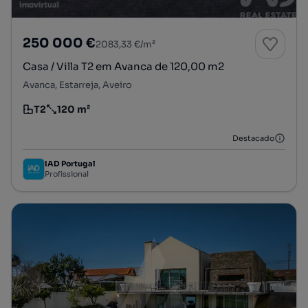
250 000 €
2083,33 €/m²
Casa / Villa T2 em Avanca de 120,00 m2
Avanca, Estarreja, Aveiro
T2
120 m²
Tipologia
Preço por metro quadrado
Destacado
IAD Portugal
Profissional