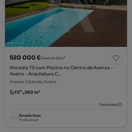
520 000 €
1444,44 €/m²
Moradia T3 com Piscina no Centro de Avanca -
Aveiro - Arquitetura C...
Avanca, Estarreja, Aveiro
T3
360 m²
Tipologia
Preço por metro quadrado
Destacado
Arcada Ovar
Profissional