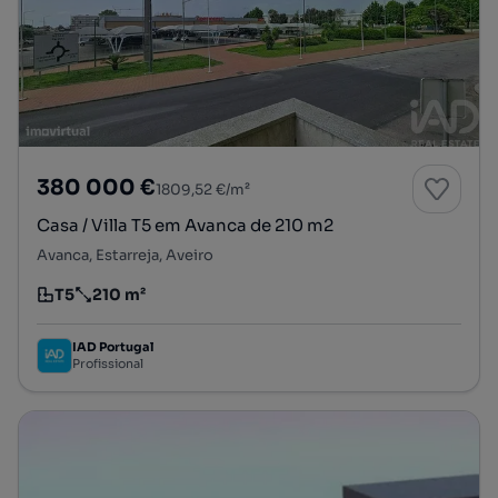
380 000 €
1809,52 €/m²
Casa / Villa T5 em Avanca de 210 m2
Avanca, Estarreja, Aveiro
T5
210 m²
Tipologia
Preço por metro quadrado
IAD Portugal
Profissional