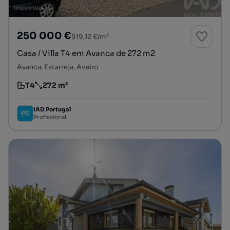
250 000 €
919,12 €/m²
Casa / Villa T4 em Avanca de 272 m2
Avanca, Estarreja, Aveiro
T4
272 m²
Tipologia
Preço por metro quadrado
IAD Portugal
Profissional