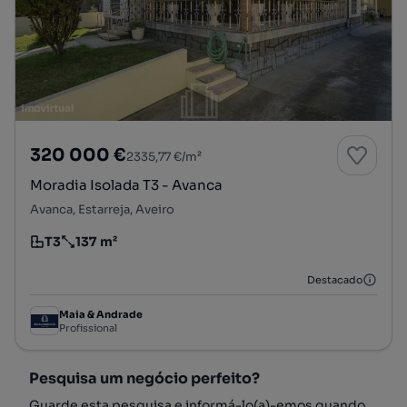
320 000 €
2335,77 €/m²
Moradia Isolada T3 - Avanca
Avanca, Estarreja, Aveiro
T3
137 m²
Tipologia
Preço por metro quadrado
Destacado
Maia & Andrade
Profissional
Pesquisa um negócio perfeito?
Guarde esta pesquisa e informá-lo(a)-emos quando