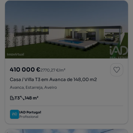
410 000 €
2770,27 €/m²
Casa / Villa T3 em Avanca de 148,00 m2
Avanca, Estarreja, Aveiro
T3
148 m²
Tipologia
Preço por metro quadrado
IAD Portugal
Profissional