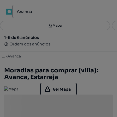
1
Mapa
Mapa
Filtros
Guardar pesquisa
3
1-6 de 6 anúncios
1-6 de 6 anúncios
Ordenar
Ordem dos anúncios
Ordem dos anúncios
...
Avanca
Moradias para comprar (villa):
Avanca, Estarreja
Ver Mapa