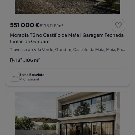
551 000 €
5198,11 €/m²
Moradia T3 no Castêlo da Maia I Garagem Fechada
I Vilas de Gondim
Travessa de Vila Verde, Gondim, Castêlo da Maia, Maia, Porto
T3
106 m²
Tipologia
Preço por metro quadrado
Essia Boavista
Profissional