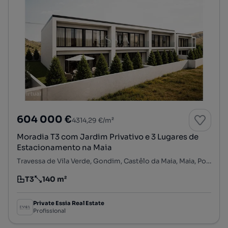
604 000 €
4314,29 €/m²
Moradia T3 com Jardim Privativo e 3 Lugares de
Estacionamento na Maia
Travessa de Vila Verde, Gondim, Castêlo da Maia, Maia, Porto
T3
140 m²
Tipologia
Preço por metro quadrado
Private Essia Real Estate
Profissional