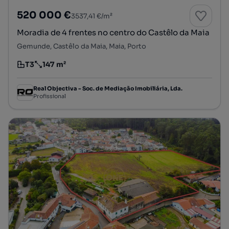
520 000 €
3537,41 €/m²
Moradia de 4 frentes no centro do Castêlo da Maia
Gemunde, Castêlo da Maia, Maia, Porto
T3
147 m²
Tipologia
Preço por metro quadrado
Real Objectiva - Soc. de Mediação Imobiliária, Lda.
Profissional