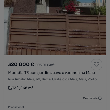
320 000 €
1203,01 €/m²
Moradia T3 com jardim, cave e varanda na Maia
Rua Amálio Maia, 40, Barca, Castêlo da Maia, Maia, Porto
T3
266 m²
Tipologia
Preço por metro quadrado
Destacado
Profissional