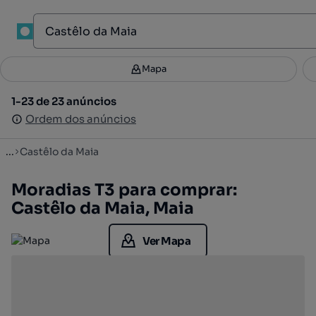
1
Mapa
Mapa
Filtros
Guardar pesquisa
3
1-23 de 23 anúncios
1-23 de 23 anúncios
Ordenar
Ordem dos anúncios
Ordem dos anúncios
...
Castêlo da Maia
Moradias T3 para comprar:
Castêlo da Maia, Maia
Ver Mapa