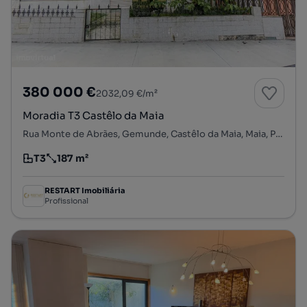
380 000 €
2032,09 €/m²
Moradia T3 Castêlo da Maia
Rua Monte de Abrães, Gemunde, Castêlo da Maia, Maia, Porto
T3
187 m²
Tipologia
Preço por metro quadrado
RESTART Imobiliária
Profissional