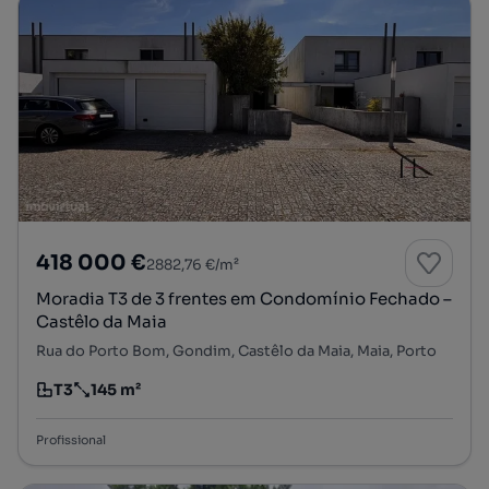
418 000 €
2882,76 €/m²
Moradia T3 de 3 frentes em Condomínio Fechado –
Castêlo da Maia
Rua do Porto Bom, Gondim, Castêlo da Maia, Maia, Porto
T3
145 m²
Tipologia
Preço por metro quadrado
Profissional