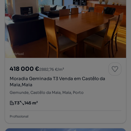
418 000 €
2882,76 €/m²
Moradia Geminada T3 Venda em Castêlo da
Maia,Maia
Gemunde, Castêlo da Maia, Maia, Porto
T3
145 m²
Tipologia
Preço por metro quadrado
Profissional