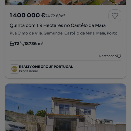
1 400 000 €
74,72 €/m²
Quinta com 1.9 Hectares no Castêlo da Maia
Rua Cimo de Vila, Gemunde, Castêlo da Maia, Maia, Porto
T3
18736 m²
Tipologia
Preço por metro quadrado
Destacado
REALTY ONE GROUP PORTUGAL
Profissional