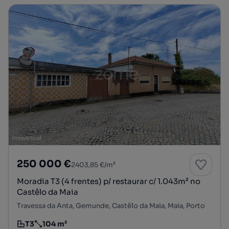
250 000 €
2403,85 €/m²
Moradia T3 (4 frentes) p/ restaurar c/ 1.043m² no
Castêlo da Maia
Travessa da Anta, Gemunde, Castêlo da Maia, Maia, Porto
T3
104 m²
Tipologia
Preço por metro quadrado