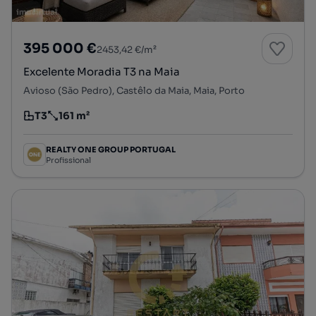
395 000 €
2453,42 €/m²
Excelente Moradia T3 na Maia
Avioso (São Pedro), Castêlo da Maia, Maia, Porto
T3
161 m²
Tipologia
Preço por metro quadrado
REALTY ONE GROUP PORTUGAL
Profissional