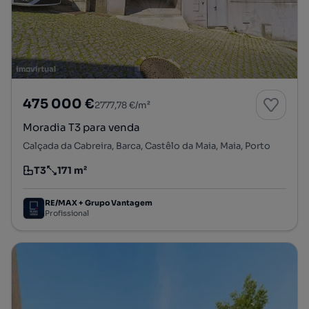
475 000 €
2777,78 €/m²
Moradia T3 para venda
Calçada da Cabreira, Barca, Castêlo da Maia, Maia, Porto
T3
171 m²
Tipologia
Preço por metro quadrado
RE/MAX + Grupo Vantagem
Profissional