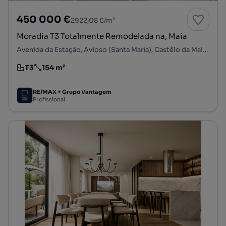
450 000 €
2922,08 €/m²
Moradia T3 Totalmente Remodelada na, Maia
Avenida da Estação, Avioso (Santa Maria), Castêlo da Maia, Maia, Porto
T3
154 m²
Tipologia
Preço por metro quadrado
RE/MAX + Grupo Vantagem
Profissional