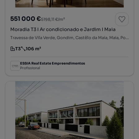
551 000 €
5198,11 €/m²
Moradia T3 I Ar condicionado e Jardim I Maia
Travessa de Vila Verde, Gondim, Castêlo da Maia, Maia, Porto
T3
106 m²
Tipologia
Preço por metro quadrado
ESSIA Real Estate Empreendimentos
Profissional