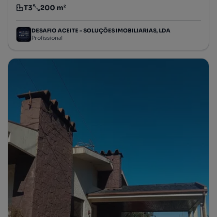
T3
200 m²
Tipologia
Preço por metro quadrado
DESAFIO ACEITE - SOLUÇÕES IMOBILIARIAS, LDA
Profissional