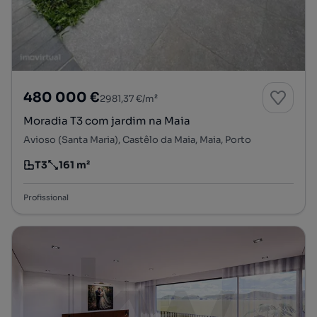
480 000 €
2981,37 €/m²
Moradia T3 com jardim na Maia
Avioso (Santa Maria), Castêlo da Maia, Maia, Porto
T3
161 m²
Tipologia
Preço por metro quadrado
Profissional