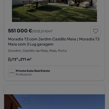
551 000 €
2033,21 €/m²
Moradia T3 com Jardim Castêlo Maia | Moradia T3
Maia com 3 Lug garagem
Gondim, Castêlo da Maia, Maia, Porto
T3
271 m²
Tipologia
Preço por metro quadrado
Private Essia Real Estate
Profissional