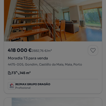
418 000 €
2882,76 €/m²
Moradia T3 para venda
4475-005, Gondim, Castêlo da Maia, Maia, Porto
T3
145 m²
Tipologia
Preço por metro quadrado
RE/MAX GRUPO DRAGÃO
Profissional