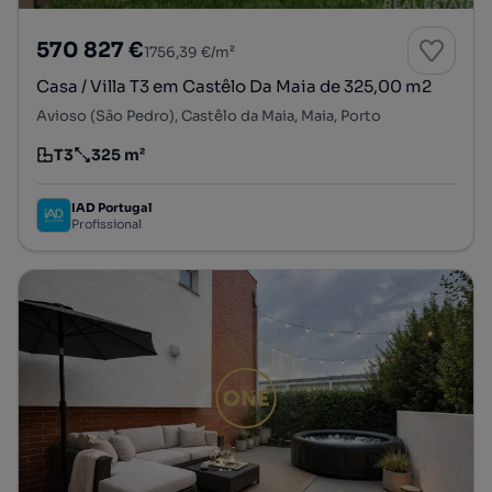
570 827 €
1756,39 €/m²
Casa / Villa T3 em Castêlo Da Maia de 325,00 m2
Avioso (São Pedro), Castêlo da Maia, Maia, Porto
T3
325 m²
Tipologia
Preço por metro quadrado
IAD Portugal
Profissional