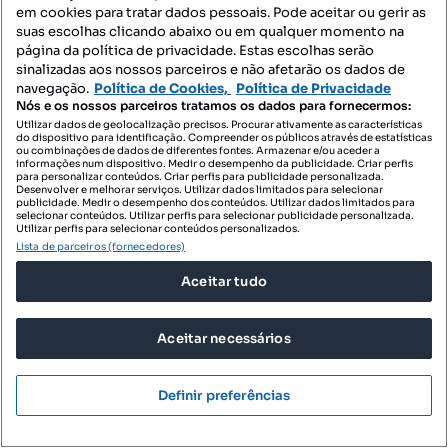
em cookies para tratar dados pessoais. Pode aceitar ou gerir as
suas escolhas clicando abaixo ou em qualquer momento na
página da política de privacidade. Estas escolhas serão
sinalizadas aos nossos parceiros e não afetarão os dados de
navegação.
Política de Cookies,
Política de Privacidade
Nós e os nossos parceiros tratamos os dados para fornecermos:
Utilizar dados de geolocalização precisos. Procurar ativamente as características
do dispositivo para identificação. Compreender os públicos através de estatísticas
450 000 €
3947,37 €/m²
ou combinações de dados de diferentes fontes. Armazenar e/ou aceder a
informações num dispositivo. Medir o desempenho da publicidade. Criar perfis
para personalizar conteúdos. Criar perfis para publicidade personalizada.
Moradia T3 Venda em Castêlo da Maia,Maia
Desenvolver e melhorar serviços. Utilizar dados limitados para selecionar
publicidade. Medir o desempenho dos conteúdos. Utilizar dados limitados para
Gemunde, Castêlo da Maia, Maia, Porto
selecionar conteúdos. Utilizar perfis para selecionar publicidade personalizada.
Utilizar perfis para selecionar conteúdos personalizados.
T3
114 m²
Lista de parceiros (fornecedores)
Tipologia
Preço por metro quadrado
Aceitar tudo
Profissional
Aceitar necessários
Pesquisa um negócio perfeito?
Guarde esta pesquisa e informá-lo(a)-emos quando
aparecerem novos anúncios coincidentes.
Definir preferências