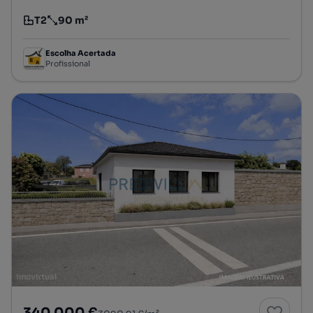
T2
90 m²
Tipologia
Preço por metro quadrado
Escolha Acertada
Profissional
340 000 €