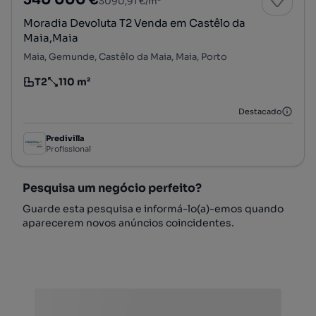
3090,91 €/m²
Moradia Devoluta T2 Venda em Castêlo da
Maia,Maia
Maia, Gemunde, Castêlo da Maia, Maia, Porto
T2
110 m²
Tipologia
Preço por metro quadrado
Destacado
Predivilla
Profissional
Pesquisa um negócio perfeito?
Guarde esta pesquisa e informá-lo(a)-emos quando
aparecerem novos anúncios coincidentes.