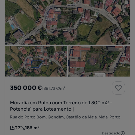
350 000 €
1881,72 €/m²
Moradia em Ruína com Terreno de 1.300 m2 –
Potencial para Loteamento |
Rua do Porto Bom, Gondim, Castêlo da Maia, Maia, Porto
T2
186 m²
Tipologia
Preço por metro quadrado
Destacado