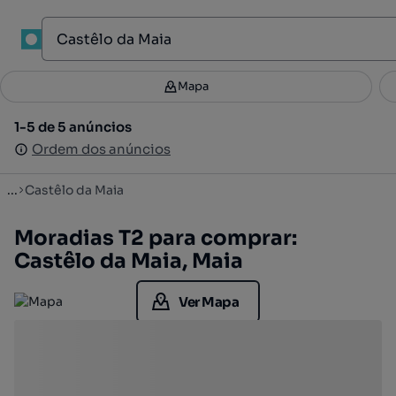
1
Mapa
Mapa
Filtros
Guardar pesquisa
3
1-5 de 5 anúncios
1-5 de 5 anúncios
Ordenar
Ordem dos anúncios
Ordem dos anúncios
...
Castêlo da Maia
Moradias T2 para comprar:
Castêlo da Maia, Maia
Ver Mapa