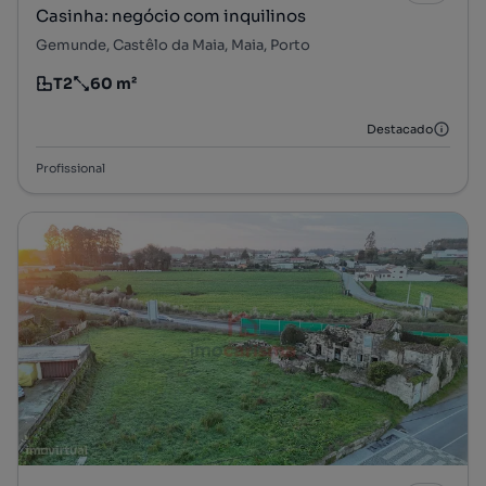
Casinha: negócio com inquilinos
Gemunde, Castêlo da Maia, Maia, Porto
T2
60 m²
Tipologia
Preço por metro quadrado
Destacado
Profissional