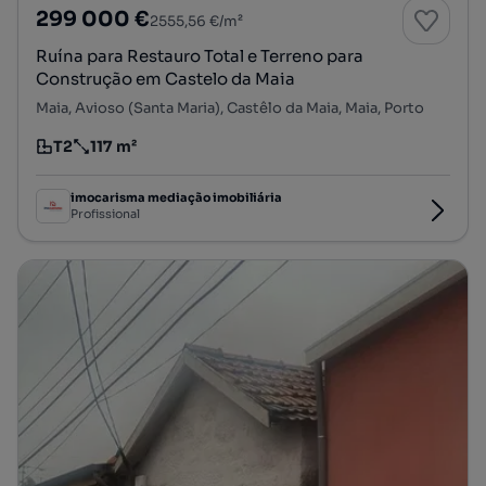
299 000 €
2555,56 €/m²
Ruína para Restauro Total e Terreno para
Construção em Castelo da Maia
Maia, Avioso (Santa Maria), Castêlo da Maia, Maia, Porto
T2
117 m²
Tipologia
Preço por metro quadrado
imocarisma mediação imobiliária
Profissional