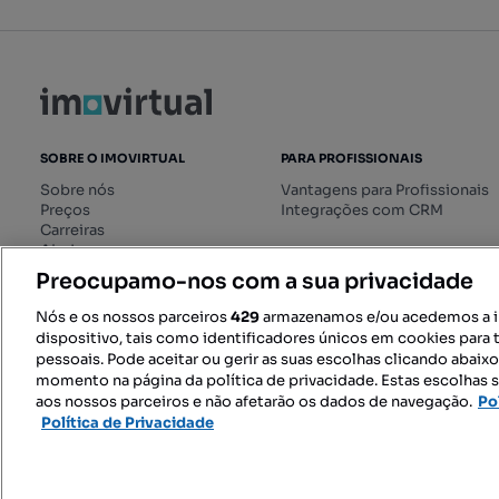
SOBRE O IMOVIRTUAL
PARA PROFISSIONAIS
Sobre nós
Vantagens para Profissionais
Preços
Integrações com CRM
Carreiras
Ajuda
Livro de Reclamações online
Preocupamo-nos com a sua privacidade
Regulamento dos Serviços
Digitais
Nós e os nossos parceiros
429
armazenamos e/ou acedemos a 
dispositivo, tais como identificadores únicos em cookies para 
pessoais. Pode aceitar ou gerir as suas escolhas clicando abaix
momento na página da política de privacidade. Estas escolhas s
SIGA-NOS:
aos nossos parceiros e não afetarão os dados de navegação.
Po
Política de Privacidade
© 2026 Imovirtual.com, OLX Portu