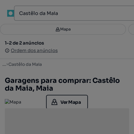
1
Mapa
Mapa
Filtros
Guardar pesquisa
2
1-2 de 2 anúncios
1-2 de 2 anúncios
Ordenar
Ordem dos anúncios
Ordem dos anúncios
...
Castêlo da Maia
Garagens para comprar: Castêlo
da Maia, Maia
Ver Mapa