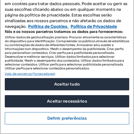
em cookies para tratar dados pessoais. Pode aceitar ou gerir as
suas escolhas clicando abaixo ou em qualquer momento na
página da política de privacidade. Estas escolhas serão
sinalizadas aos nossos parceiros e não afetarão os dados de
navegação.
Política de Cookies,
Política de Privacidade
Nós e os nossos parceiros tratamos os dados para fornecermos:
1 590 000 €
Utilizar dados de geolocalização precisos. Procurar ativamente as características
10 671,14 €/m²
do dispositivo para identificação. Compreender os públicos através de estatísticas
ou combinações de dados de diferentes fontes. Armazenar e/ou aceder a
Moradia V3, Vista Mar, Carvoeira
informações num dispositivo. Medir o desempenho da publicidade. Criar perfis
para personalizar conteúdos. Criar perfis para publicidade personalizada.
Carvoeira, Mafra, Lisboa
Desenvolver e melhorar serviços. Utilizar dados limitados para selecionar
publicidade. Medir o desempenho dos conteúdos. Utilizar dados limitados para
selecionar conteúdos. Utilizar perfis para selecionar publicidade personalizada.
T3
149 m²
Tipologia
Preço por metro quadrado
Utilizar perfis para selecionar conteúdos personalizados.
Lista de parceiros (fornecedores)
ERA Mafra/Ericeira/Malveira
Aceitar tudo
Profissional
Aceitar necessários
Definir preferências