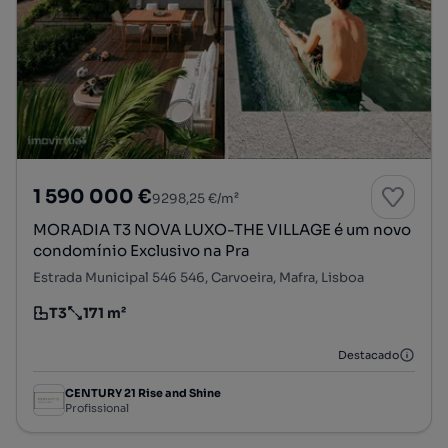
1 590 000 €
9298,25 €/m²
MORADIA T3 NOVA LUXO-THE VILLAGE é um novo
condomínio Exclusivo na Pra
Estrada Municipal 546 546, Carvoeira, Mafra, Lisboa
T3
171 m²
Tipologia
Preço por metro quadrado
Destacado
CENTURY 21 Rise and Shine
Profissional