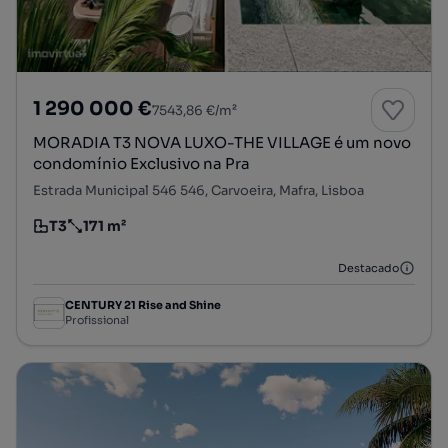
1 290 000 €
7543,86 €/m²
MORADIA T3 NOVA LUXO-THE VILLAGE é um novo
condomínio Exclusivo na Pra
Estrada Municipal 546 546, Carvoeira, Mafra, Lisboa
T3
171 m²
Tipologia
Preço por metro quadrado
Destacado
CENTURY 21 Rise and Shine
Profissional