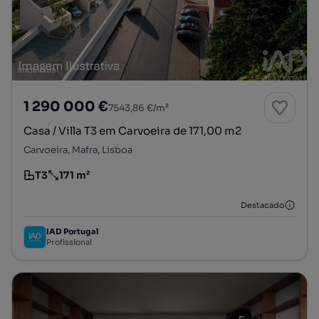
1 290 000 €
7543,86 €/m²
Casa / Villa T3 em Carvoeira de 171,00 m2
Carvoeira, Mafra, Lisboa
T3
171 m²
Tipologia
Preço por metro quadrado
Destacado
IAD Portugal
Profissional