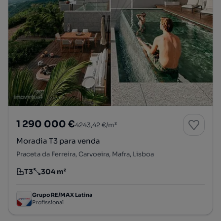
1 290 000 €
4243,42 €/m²
Moradia T3 para venda
Praceta da Ferreira, Carvoeira, Mafra, Lisboa
T3
304 m²
Tipologia
Preço por metro quadrado
Grupo RE/MAX Latina
Profissional