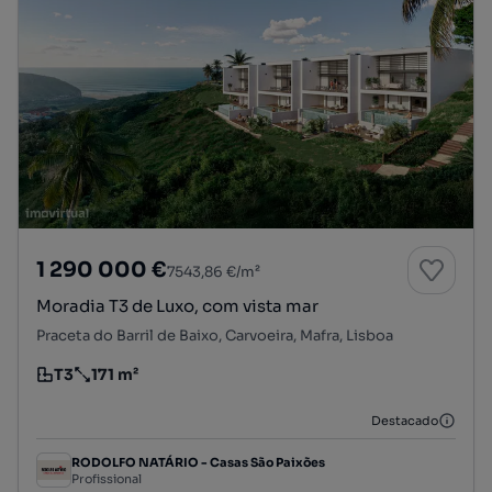
1 290 000 €
7543,86 €/m²
Moradia T3 de Luxo, com vista mar
Praceta do Barril de Baixo, Carvoeira, Mafra, Lisboa
T3
171 m²
Tipologia
Preço por metro quadrado
Destacado
RODOLFO NATÁRIO - Casas São Paixões
Profissional