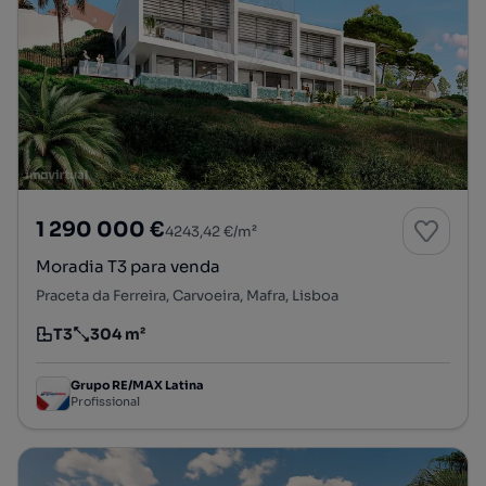
1 290 000 €
4243,42 €/m²
Moradia T3 para venda
Praceta da Ferreira, Carvoeira, Mafra, Lisboa
T3
304 m²
Tipologia
Preço por metro quadrado
Grupo RE/MAX Latina
Profissional