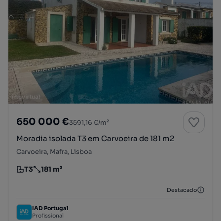
650 000 €
3591,16 €/m²
Moradia isolada T3 em Carvoeira de 181 m2
Carvoeira, Mafra, Lisboa
T3
181 m²
Tipologia
Preço por metro quadrado
Destacado
IAD Portugal
Profissional