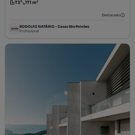
T3
171 m²
Tipologia
Preço por metro quadrado
Destacado
RODOLFO NATÁRIO - Casas São Paixões
Profissional