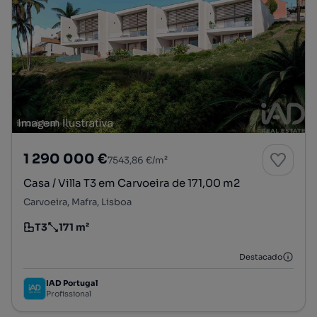
1 290 000 €
7543,86 €/m²
Casa / Villa T3 em Carvoeira de 171,00 m2
Carvoeira, Mafra, Lisboa
T3
171 m²
Tipologia
Preço por metro quadrado
Destacado
IAD Portugal
Profissional