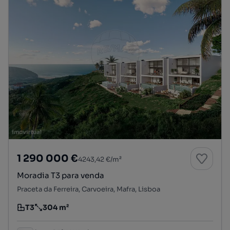
1 290 000 €
4243,42 €/m²
Moradia T3 para venda
Praceta da Ferreira, Carvoeira, Mafra, Lisboa
T3
304 m²
Tipologia
Preço por metro quadrado