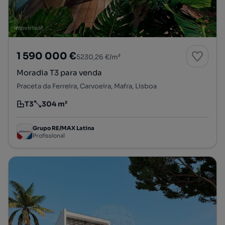
1 590 000 €
5230,26 €/m²
Moradia T3 para venda
Praceta da Ferreira, Carvoeira, Mafra, Lisboa
T3
304 m²
Tipologia
Preço por metro quadrado
Grupo RE/MAX Latina
Profissional