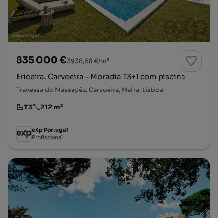
835 000 €
3938,68 €/m²
Ericeira, Carvoeira - Moradia T3+1 com piscina
Travessa do Massapêz, Carvoeira, Mafra, Lisboa
T3
212 m²
Tipologia
Preço por metro quadrado
eXp Portugal
Profissional