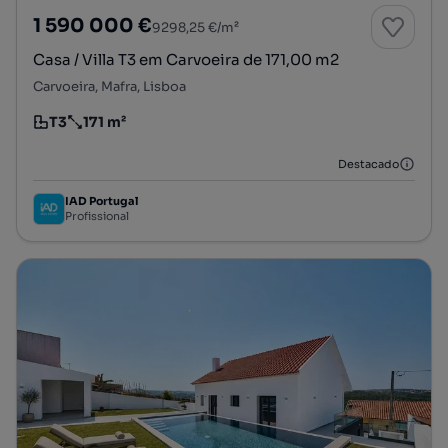
1 590 000 €
9298,25 €/m²
Casa / Villa T3 em Carvoeira de 171,00 m2
Carvoeira, Mafra, Lisboa
T3
171 m²
Tipologia
Preço por metro quadrado
Destacado
IAD Portugal
Profissional