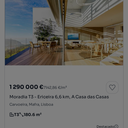
1 290 000 €
7142,86 €/m²
Moradia T3 - Ericeira 6,6 km, A Casa das Casas
Carvoeira, Mafra, Lisboa
T3
180.6 m²
Tipologia
Preço por metro quadrado
Destacado