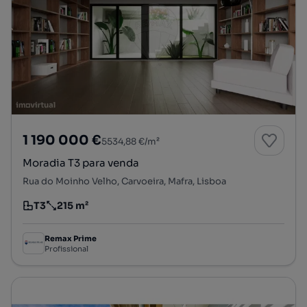
1 190 000 €
5534,88 €/m²
Moradia T3 para venda
Rua do Moinho Velho, Carvoeira, Mafra, Lisboa
T3
215 m²
Tipologia
Preço por metro quadrado
Remax Prime
Profissional