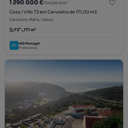
1 290 000 €
7543,86 €/m²
Casa / Villa T3 em Carvoeira de 171,00 m2
Carvoeira, Mafra, Lisboa
T3
171 m²
Tipologia
Preço por metro quadrado
IAD Portugal
Profissional