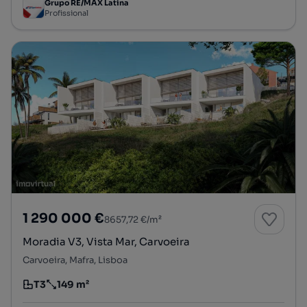
Grupo RE/MAX Latina
Profissional
1 290 000 €
8657,72 €/m²
Moradia V3, Vista Mar, Carvoeira
Carvoeira, Mafra, Lisboa
T3
149 m²
Tipologia
Preço por metro quadrado