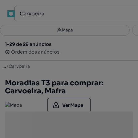
1
Mapa
Mapa
Filtros
Guardar pesquisa
3
1-29 de 29 anúncios
1-29 de 29 anúncios
Ordenar
Ordem dos anúncios
Ordem dos anúncios
...
Carvoeira
Moradias T3 para comprar:
Carvoeira, Mafra
Ver Mapa