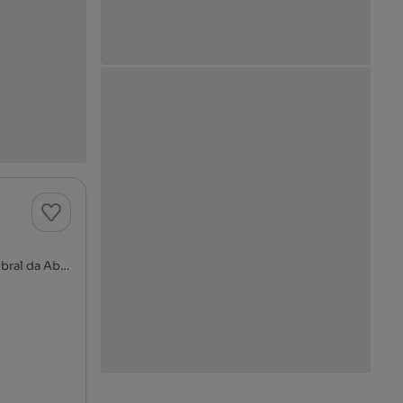
Rua dos Encalces - Rocheira, Sobral da Abelheira, Azueira e Sobral da Abelheira, Mafra, Lisboa