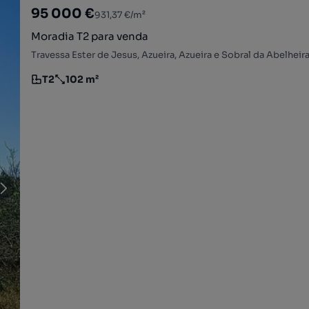
95 000 €
931,37 €/m²
Moradia T2 para venda
T2
102 m²
Tipologia
Preço por metro quadrado