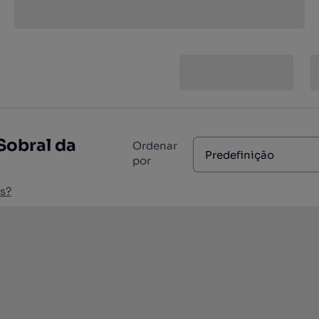
Sobral da
Ordenar
Predefinição
por
s?