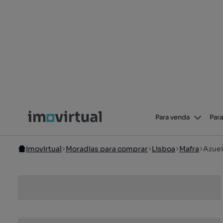
Para venda
Para
Imovirtual
Moradias para comprar
Lisboa
Mafra
Azuei