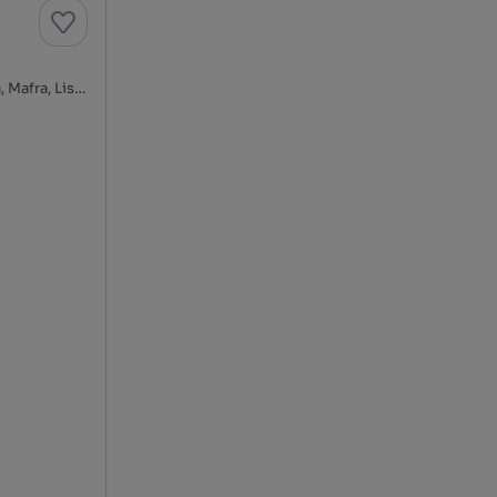
Travessa Ester de Jesus, Azueira, Azueira e Sobral da Abelheira, Mafra, Lisboa