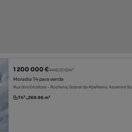
1 200 000 €
4445,10 €/m²
Moradia T4 para venda
T4
269.96 m²
Tipologia
Preço por metro quadrado