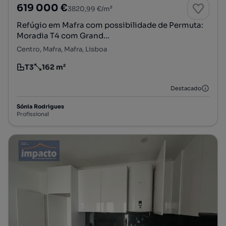
619 000 €
3820,99 €/m²
Refúgio em Mafra com possibilidade de Permuta:
Moradia T4 com Grand...
Centro, Mafra, Mafra, Lisboa
T3
162 m²
Tipologia
Preço por metro quadrado
Destacado
Sónia Rodrigues
Profissional