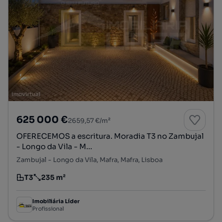
625 000 €
2659,57 €/m²
OFERECEMOS a escritura. Moradia T3 no Zambujal
- Longo da Vila - M...
Zambujal - Longo da Vila, Mafra, Mafra, Lisboa
T3
235 m²
Tipologia
Preço por metro quadrado
Imobiliária Líder
Profissional