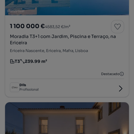
1 100 000 €
4583,52 €/m²
Moradia T3+1 com Jardim, Piscina e Terraço, na
Ericeira
Ericeira Nascente, Ericeira, Mafra, Lisboa
T3
239.99 m²
Tipologia
Preço por metro quadrado
Destacado
Dils
Profissional