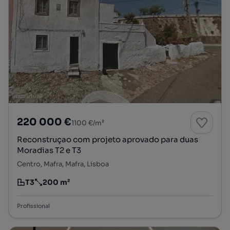
220 000 €
1100 €/m²
Reconstruçao com projeto aprovado para duas
Moradias T2 e T3
Centro, Mafra, Mafra, Lisboa
T3
200 m²
Tipologia
Preço por metro quadrado
Profissional