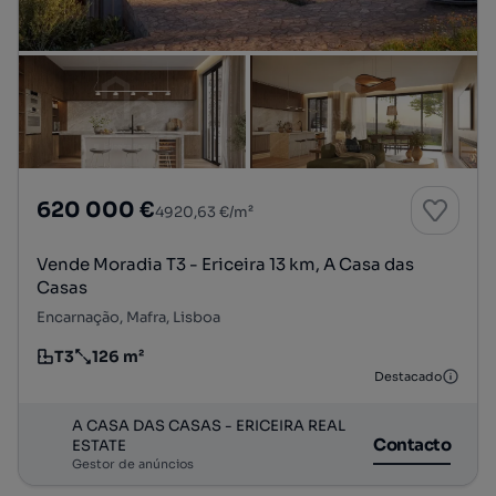
620 000 €
4920,63 €/m²
Vende Moradia T3 - Ericeira 13 km, A Casa das
Casas
Encarnação, Mafra, Lisboa
T3
126 m²
Tipologia
Preço por metro quadrado
Destacado
A CASA DAS CASAS - ERICEIRA REAL
Contacto
ESTATE
Gestor de anúncios