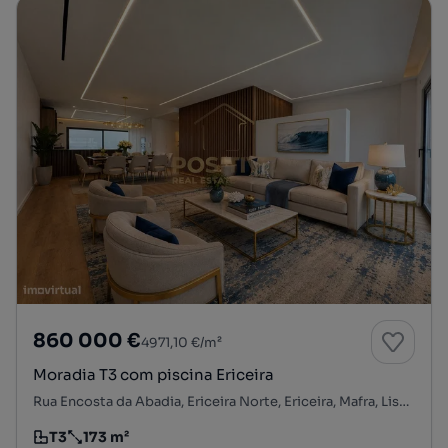
860 000 €
4971,10 €/m²
Moradia T3 com piscina Ericeira
Rua Encosta da Abadia, Ericeira Norte, Ericeira, Mafra, Lisboa
T3
173 m²
Tipologia
Preço por metro quadrado