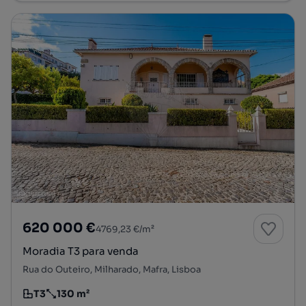
620 000 €
4769,23 €/m²
Moradia T3 para venda
Rua do Outeiro, Milharado, Mafra, Lisboa
T3
130 m²
Tipologia
Preço por metro quadrado