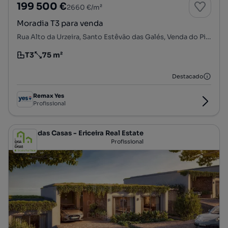
199 500 €
2660 €/m²
Moradia T3 para venda
Rua Alto da Urzeira, Santo Estêvão das Galés, Venda do Pinheiro e Santo Estêvão das Galés, Mafra, Lisboa
T3
75 m²
Tipologia
Preço por metro quadrado
Destacado
Remax Yes
Profissional
A Casa das Casas - Ericeira Real Estate
Profissional