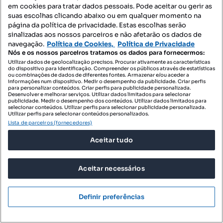
em cookies para tratar dados pessoais. Pode aceitar ou gerir as
Moradia T3, Mafra
suas escolhas clicando abaixo ou em qualquer momento na
Sobreiro - Achada, Mafra, Mafra, Lisboa
página da política de privacidade. Estas escolhas serão
sinalizadas aos nossos parceiros e não afetarão os dados de
T3
164 m²
Tipologia
Preço por metro quadrado
navegação.
Política de Cookies,
Política de Privacidade
Nós e os nossos parceiros tratamos os dados para fornecermos:
ERA Mafra/Ericeira/Malveira
Utilizar dados de geolocalização precisos. Procurar ativamente as características
do dispositivo para identificação. Compreender os públicos através de estatísticas
Profissional
ou combinações de dados de diferentes fontes. Armazenar e/ou aceder a
informações num dispositivo. Medir o desempenho da publicidade. Criar perfis
para personalizar conteúdos. Criar perfis para publicidade personalizada.
Desenvolver e melhorar serviços. Utilizar dados limitados para selecionar
publicidade. Medir o desempenho dos conteúdos. Utilizar dados limitados para
selecionar conteúdos. Utilizar perfis para selecionar publicidade personalizada.
Utilizar perfis para selecionar conteúdos personalizados.
Lista de parceiros (fornecedores)
Aceitar tudo
Aceitar necessários
Definir preferências