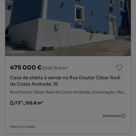
475 000 €
3048,78 €/m²
Casa de aldeia à venda na Rua Doutor César Raúl
da Costa Andrade, 18
Rua Doutor César Raul da Costa Andrade, Encarnação, Mafra, Lisboa
T3
155.8 m²
Tipologia
Preço por metro quadrado
Destacado
Oferta privada