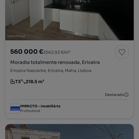
560 000 €
2562,93 €/m²
Moradia totalmente renovada, Ericeira
Ericeira Nascente, Ericeira, Mafra, Lisboa
T3
218.5 m²
Tipologia
Preço por metro quadrado
Destacado
IMPACTO - Imobiliária
Profissional