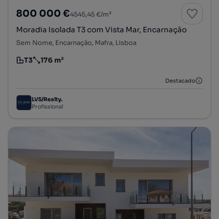
800 000 €
4545,45 €/m²
Moradia Isolada T3 com Vista Mar, Encarnação
Sem Nome, Encarnação, Mafra, Lisboa
T3
176 m²
Tipologia
Preço por metro quadrado
Destacado
LVS/Realty.
Profissional