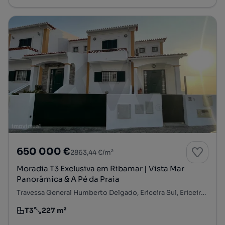
650 000 €
2863,44 €/m²
Moradia T3 Exclusiva em Ribamar | Vista Mar
Panorâmica & A Pé da Praia
Travessa General Humberto Delgado, Ericeira Sul, Ericeira, Mafra, Lisboa
T3
227 m²
Tipologia
Preço por metro quadrado