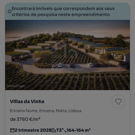
Encontrará imóveis que correspondem aos seus
critérios de pesquisa neste empreendimento
Villas da Vinha
Ericeira Norte, Ericeira, Mafra, Lisboa
de 3780 €/m²
2 trimestre 2028
T3
164-164 m²
Estimativa da entrega do empreendimento imobiliário
Tipologia
Preço por metro quadrado