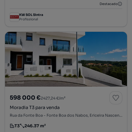
Destacado
KW SOL Sintra
Profissional
598 000 €
2427,24 €/m²
Moradia T3 para venda
Rua da Fonte Boa - Fonte Boa dos Nabos, Ericeira Nascente, Ericeira, Mafra, Lisboa
T3
246.37 m²
Tipologia
Preço por metro quadrado