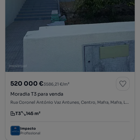
520 000 €
3586,21 €/m²
Moradia T3 para venda
Rua Coronel António Vaz Antunes, Centro, Mafra, Mafra, Lisboa
T3
145 m²
Tipologia
Preço por metro quadrado
Impacto
Profissional