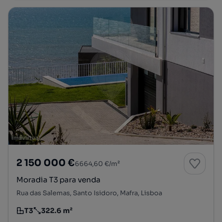
2 150 000 €
6664,60 €/m²
Moradia T3 para venda
Rua das Salemas, Santo Isidoro, Mafra, Lisboa
T3
322.6 m²
Tipologia
Preço por metro quadrado