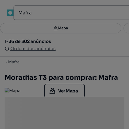
1
Mapa
Mapa
Filtros
Guardar pesquisa
3
1-36 de 302 anúncios
1-36 de 302 anúncios
Ordenar
Ordem dos anúncios
Ordem dos anúncios
...
Mafra
Moradias T3 para comprar: Mafra
Ver Mapa