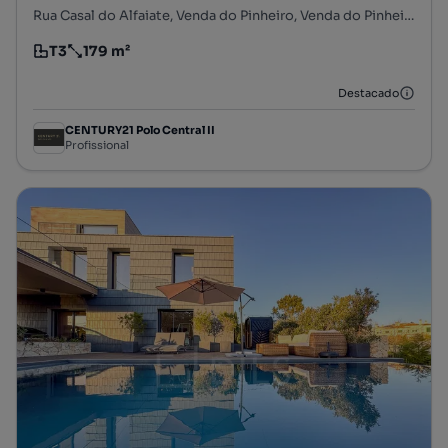
Rua Casal do Alfaiate, Venda do Pinheiro, Venda do Pinheiro e Santo Estêvão das Galés, Mafra, Lisboa
T3
179 m²
Tipologia
Preço por metro quadrado
Destacado
CENTURY21 Polo Central II
Profissional