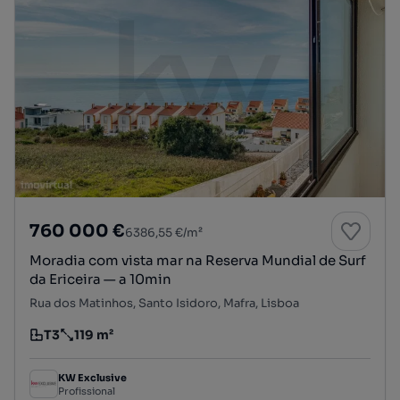
760 000 €
6386,55 €/m²
Moradia com vista mar na Reserva Mundial de Surf
da Ericeira — a 10min
Rua dos Matinhos, Santo Isidoro, Mafra, Lisboa
T3
119 m²
Tipologia
Preço por metro quadrado
KW Exclusive
Profissional