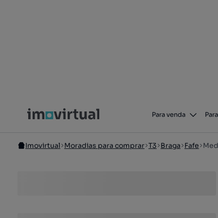
Para venda
Para
Imovirtual
Moradias para comprar
T3
Braga
Fafe
Med