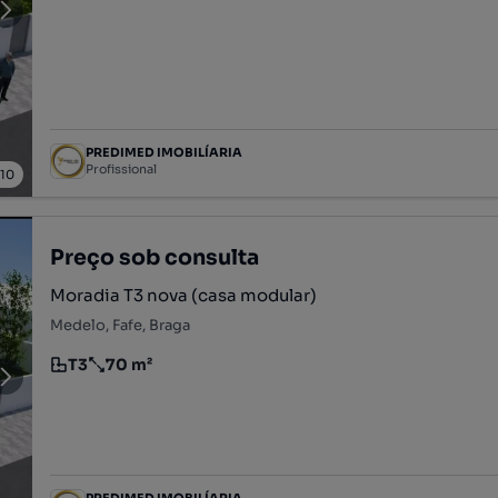
PREDIMED IMOBILÍARIA
Profissional
/
10
Preço sob consulta
Moradia T3 nova (casa modular)
Medelo, Fafe, Braga
T3
70 m²
Tipologia
Preço por metro quadrado