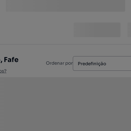
, Fafe
Ordenar por
Predefinição
os?