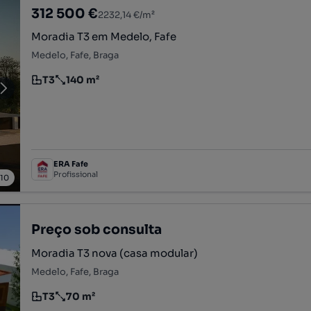
312 500 €
2232,14 €/m²
Moradia T3 em Medelo, Fafe
Medelo, Fafe, Braga
T3
140 m²
Tipologia
Preço por metro quadrado
ERA Fafe
Profissional
/
10
Preço sob consulta
Moradia T3 nova (casa modular)
Medelo, Fafe, Braga
T3
70 m²
Tipologia
Preço por metro quadrado