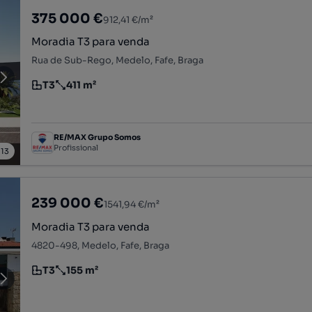
375 000 €
912,41 €/m²
Moradia T3 para venda
Rua de Sub-Rego, Medelo, Fafe, Braga
T3
411 m²
Tipologia
Preço por metro quadrado
RE/MAX Grupo Somos
Profissional
/
13
239 000 €
1541,94 €/m²
Moradia T3 para venda
4820-498, Medelo, Fafe, Braga
T3
155 m²
Tipologia
Preço por metro quadrado