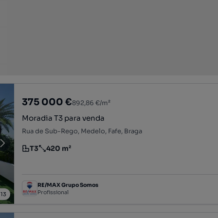
375 000 €
892,86 €/m²
Moradia T3 para venda
Rua de Sub-Rego, Medelo, Fafe, Braga
T3
420 m²
Tipologia
Preço por metro quadrado
RE/MAX Grupo Somos
Profissional
/
13