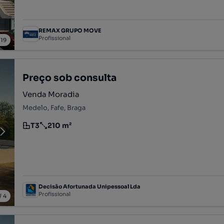
REMAX GRUPO MOVE
Profissional
/
19
Preço sob consulta
Venda Moradia
Medelo, Fafe, Braga
T3
210 m²
Tipologia
Preço por metro quadrado
Decisão Afortunada Unipessoal Lda
Profissional
/
4