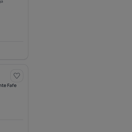
ga
nte Fafe