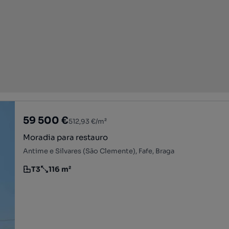
59 500 €
512,93 €/m²
Moradia para restauro
Antime e Silvares (São Clemente), Fafe, Braga
T3
116 m²
Tipologia
Preço por metro quadrado