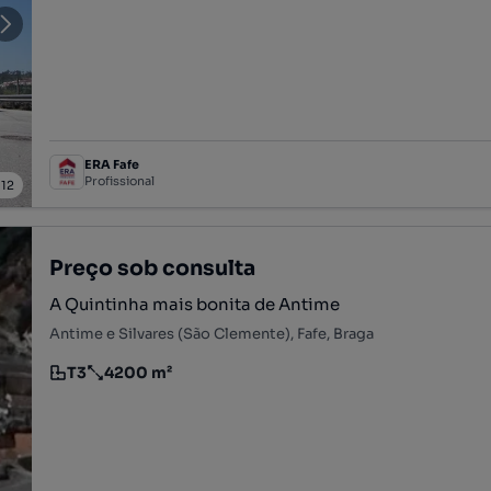
Tipologia
Preço por metro quadrado
ERA Fafe
Profissional
/
12
Preço sob consulta
A Quintinha mais bonita de Antime
Antime e Silvares (São Clemente), Fafe, Braga
T3
4200 m²
Tipologia
Preço por metro quadrado