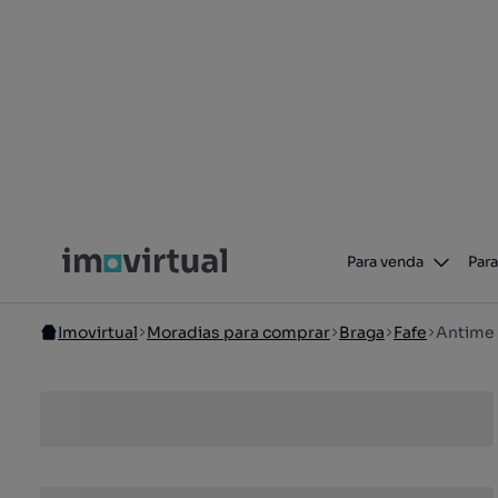
Para venda
Para
Imovirtual
Moradias para comprar
Braga
Fafe
Antime 