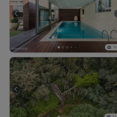
1
1
/