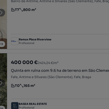
Bairro de Antime, Antime e Silvares (São Clemente), Fafe, Bra
T7
800 m²
Tipologia
Preço por metro quadrado
Remax Place Riverview
Profissional
/
13
400 000 €
2424,24 €/m²
Quinta em ruína com 9.6 ha de terreno em São Cleme
Fafe, Antime e Silvares (São Clemente), Fafe, Braga
T0
165 m²
Tipologia
Preço por metro quadrado
BASEA REAL ESTATE
Profissional
29