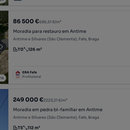
86 500 €
686,51 €/m²
Moradia para restauro em Antime
Antime e Silvares (São Clemente), Fafe, Braga
T0
126 m²
Tipologia
Preço por metro quadrado
ERA Fafe
Profissional
/
16
249 000 €
2223,21 €/m²
Moradia em pedra bi-familiar em Antime
Antime e Silvares (São Clemente), Fafe, Braga
T5
112 m²