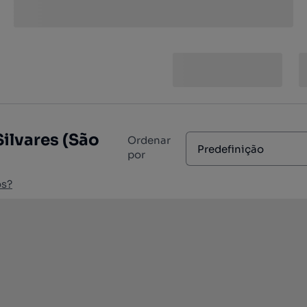
ilvares (São
Ordenar
Predefinição
por
os?