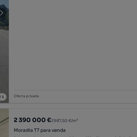
Oferta privada
/
5
2 390 000 €
2987,50 €/m²
Moradia T7 para venda