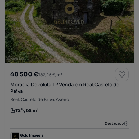
48 500 €
782,26 €/m²
Moradia Devoluta T2 Venda em Real,Castelo de
Paiva
Real, Castelo de Paiva, Aveiro
T2
62 m²
Tipologia
Preço por metro quadrado
Destacado
Gold Imóveis