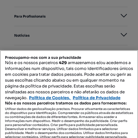
Para Profissionais
Notícias
PORTAIS
Preocupamo-nos com a sua privacidade
Nós e os nossos parceiros
429
armazenamos e/ou acedemos a
informações num dispositivo, tais como identificadores únicos
Mapa do Site
em cookies para tratar dados pessoais. Pode aceitar ou gerir as
suas escolhas clicando abaixo ou em qualquer momento na
página da política de privacidade. Estas escolhas serão
sinalizadas aos nossos parceiros e não afetarão os dados de
Contacte-nos
navegação.
Política de Cookies,
Política de Privacidade
Nós e os nossos parceiros tratamos os dados para fornecermos:
Utilizar dados de geolocalização precisos. Procurar ativamente as características
do dispositivo para identificação. Compreender os públicos através de estatísticas
SIGA-NOS:
ou combinações de dados de diferentes fontes. Armazenar e/ou aceder a
informações num dispositivo. Medir o desempenho da publicidade. Criar perfis
para personalizar conteúdos. Criar perfis para publicidade personalizada.
Desenvolver e melhorar serviços. Utilizar dados limitados para selecionar
publicidade. Medir o desempenho dos conteúdos. Utilizar dados limitados para
selecionar conteúdos. Utilizar perfis para selecionar publicidade personalizada.