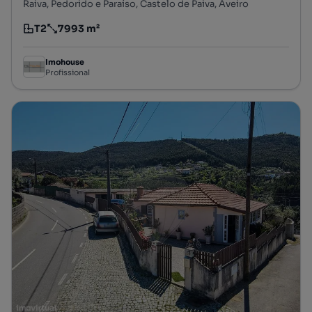
Raiva, Pedorido e Paraíso, Castelo de Paiva, Aveiro
T2
7993 m²
Tipologia
Preço por metro quadrado
Imohouse
Profissional