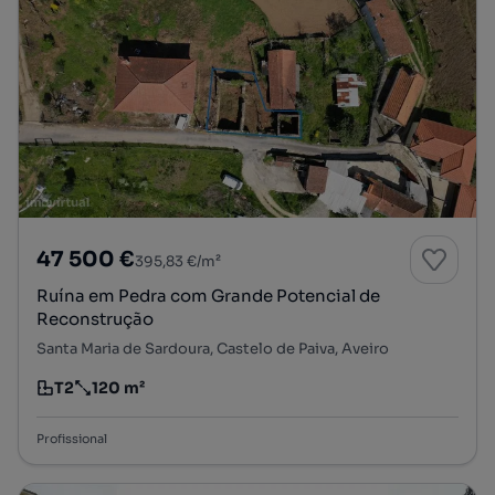
47 500 €
395,83 €/m²
Ruína em Pedra com Grande Potencial de
Reconstrução
Santa Maria de Sardoura, Castelo de Paiva, Aveiro
T2
120 m²
Tipologia
Preço por metro quadrado
Profissional