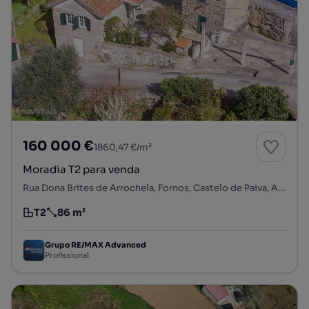
160 000 €
1860,47 €/m²
Moradia T2 para venda
Rua Dona Brites de Arrochela, Fornos, Castelo de Paiva, Aveiro
T2
86 m²
Tipologia
Preço por metro quadrado
Grupo RE/MAX Advanced
Profissional