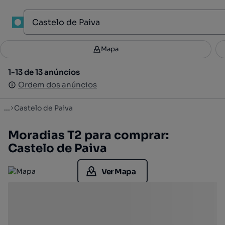
1
Mapa
Mapa
Filtros
Guardar pesquisa
3
1-13 de 13 anúncios
1-13 de 13 anúncios
Ordenar
Ordem dos anúncios
Ordem dos anúncios
...
Castelo de Paiva
Moradias T2 para comprar:
Castelo de Paiva
Ver Mapa