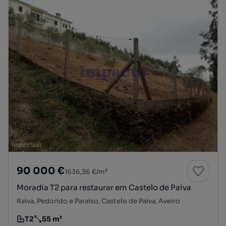
90 000 €
1636,36 €/m²
Moradia T2 para restaurar em Castelo de Paiva
Raiva, Pedorido e Paraíso, Castelo de Paiva, Aveiro
T2
55 m²
Tipologia
Preço por metro quadrado