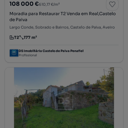
108 000 €
610,17 €/m²
Moradia para Restaurar T2 Venda em Real,Castelo
de Paiva
Largo Conde, Sobrado e Bairros, Castelo de Paiva, Aveiro
T2
177 m²
Tipologia
Preço por metro quadrado
DS Imobiliária Castelo de Paiva Penafiel
Profissional