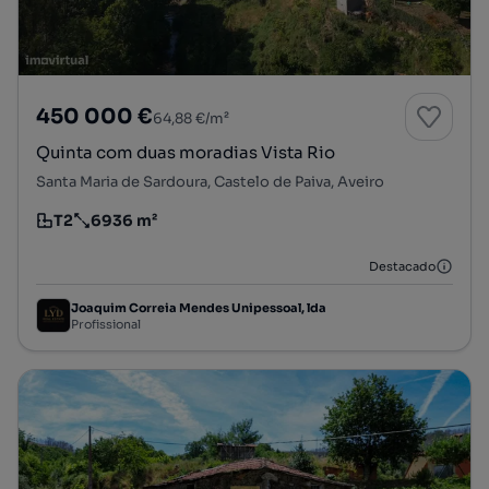
450 000 €
64,88 €/m²
Quinta com duas moradias Vista Rio
Santa Maria de Sardoura, Castelo de Paiva, Aveiro
T2
6936 m²
Tipologia
Preço por metro quadrado
Destacado
Joaquim Correia Mendes Unipessoal, lda
Profissional