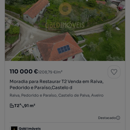
110 000 €
1208,79 €/m²
Moradia para Restaurar T2 Venda em Raiva,
Pedorido e Paraíso,Castelo d
Raiva, Pedorido e Paraíso, Castelo de Paiva, Aveiro
T2
91 m²
Tipologia
Preço por metro quadrado
Destacado
Gold Imóveis