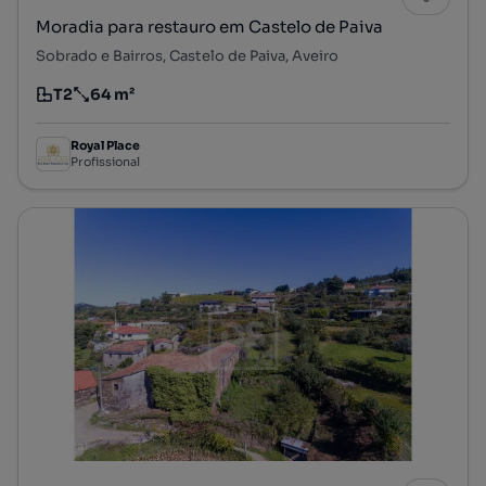
Moradia para restauro em Castelo de Paiva
Sobrado e Bairros, Castelo de Paiva, Aveiro
T2
64 m²
Tipologia
Preço por metro quadrado
Royal Place
Profissional