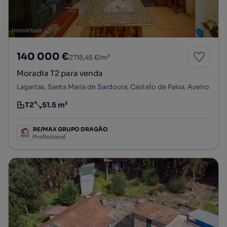
140 000 €
2718,45 €/m²
Moradia T2 para venda
Lagartas, Santa Maria de Sardoura, Castelo de Paiva, Aveiro
T2
51.5 m²
Tipologia
Preço por metro quadrado
RE/MAX GRUPO DRAGÃO
Profissional