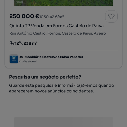
250 000 €
1050,42 €/m²
Quinta T2 Venda em Fornos,Castelo de Paiva
Rua António Castro, Fornos, Castelo de Paiva, Aveiro
T2
238 m²
Tipologia
Preço por metro quadrado
DS Imobiliária Castelo de Paiva Penafiel
Profissional
Pesquisa um negócio perfeito?
Guarde esta pesquisa e informá-lo(a)-emos quando
aparecerem novos anúncios coincidentes.