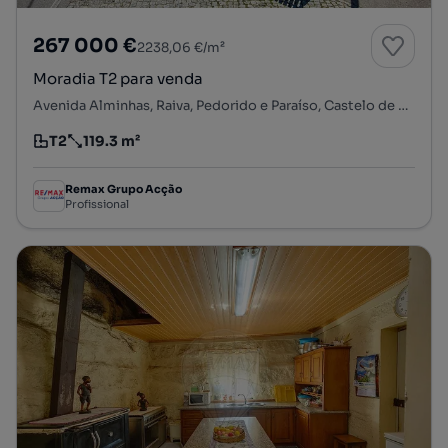
267 000 €
2238,06 €/m²
Moradia T2 para venda
Avenida Alminhas, Raiva, Pedorido e Paraíso, Castelo de Paiva, Aveiro
T2
119.3 m²
Tipologia
Preço por metro quadrado
Remax Grupo Acção
Profissional