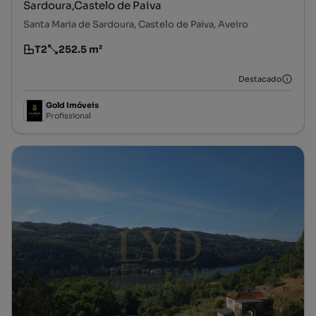
Sardoura,Castelo de Paiva
Santa Maria de Sardoura, Castelo de Paiva, Aveiro
T2
252.5 m²
Tipologia
Preço por metro quadrado
Destacado
Gold Imóveis
Profissional