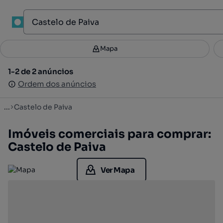
1
Mapa
Mapa
Filtros
Guardar pesquisa
2
1-2 de 2 anúncios
1-2 de 2 anúncios
Ordenar
Ordem dos anúncios
Ordem dos anúncios
...
Castelo de Paiva
Imóveis comerciais para comprar:
Castelo de Paiva
Ver Mapa