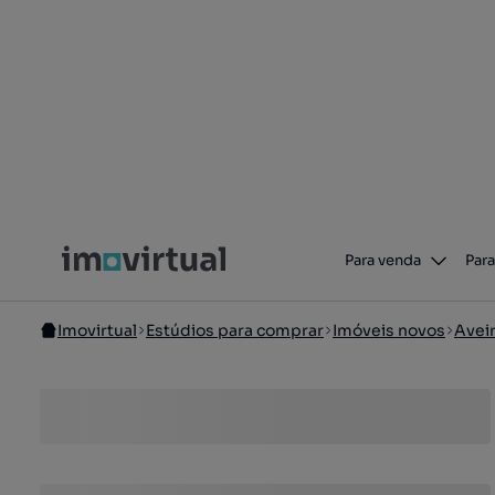
Para venda
Para
Imovirtual
Estúdios para comprar
Imóveis novos
Avei