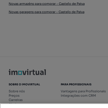
Novas armazéns para comprar - Castelo de Paiva
Novas garagens para comprar - Castelo de Paiva
SOBRE O IMOVIRTUAL
PARA PROFISSIONAIS
Sobre nós
Vantagens para Profissionais
Preços
Integrações com CRM
Carreiras
Ajuda