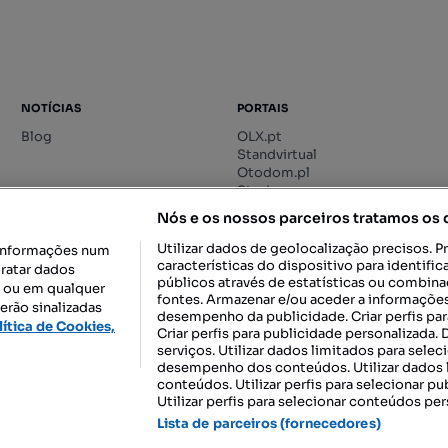
NOTÍCIAS
PORTAIS
Blog
OLX.pt
Standvirtual
Otodom.pl
Storia.ro
Nós e os nossos parceiros tratamos os
Utilizar dados de geolocalização precisos. P
informações num
características do dispositivo para identif
tratar dados
públicos através de estatísticas ou combin
o ou em qualquer
fontes. Armazenar e/ou aceder a informações
erão sinalizadas
desempenho da publicidade. Criar perfis par
DESCARREGAR NA:
lítica de Cookies,
Criar perfis para publicidade personalizada.
serviços. Utilizar dados limitados para selec
desempenho dos conteúdos. Utilizar dados l
conteúdos. Utilizar perfis para selecionar pu
Utilizar perfis para selecionar conteúdos per
gal, S.A.
TERMOS DE UTILIZAÇÃO
POLÍTICA DE PRIVACIDADE
CONF
Lista de parceiros (fornecedores)