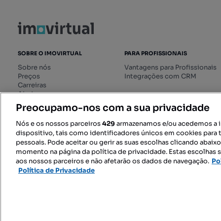
SOBRE O IMOVIRTUAL
PARA PROFISSIONAIS
Sobre nós
Vantagens para Profissionais
Preços
Integrações com CRM
Carreiras
Ajuda
Livro de Reclamações online
Preocupamo-nos com a sua privacidade
Regulamento dos Serviços
Digitais
Nós e os nossos parceiros
429
armazenamos e/ou acedemos a 
dispositivo, tais como identificadores únicos em cookies para 
pessoais. Pode aceitar ou gerir as suas escolhas clicando abaix
momento na página da política de privacidade. Estas escolhas s
SIGA-NOS:
aos nossos parceiros e não afetarão os dados de navegação.
Po
Política de Privacidade
© 2026 Imovirtual.com, OLX Portu