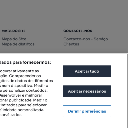
MAPA DO SITE
CONTACTE-NOS
Mapa do Site
Contacte-nos - Serviço
Mapa de distritos
Clientes
 dados para fornecermos:
rocurar ativamente as
Aceitar tudo
icação. Compreender os
ações de dados de diferentes
 num dispositivo. Medir o
a personalizar conteúdos.
Aceitar necessários
 Desenvolver e melhorar
ionar publicidade. Medir o
imitados para selecionar
blicidade personalizada.
Definir preferências
sonalizados.
IGURAÇÕES DE PRIVACIDADE