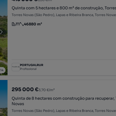
Quinta com 5 hectares e 800 m² de construção, Torre
Torres Novas (São Pedro), Lapas e Ribeira Branca, Torres Nova
T1
46880 m²
Tipologia
Preço por metro quadrado
PORTUGALRUR
Profissional
/
14
295 000 €
3,70 €/m²
Quinta de 8 hectares com construção para recuperar, 
Novas
Torres Novas (São Pedro), Lapas e Ribeira Branca, Torres Nova