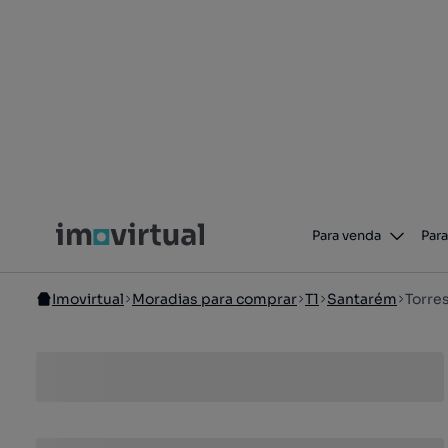
Para venda
Para
Imovirtual
Moradias para comprar
T1
Santarém
Torre