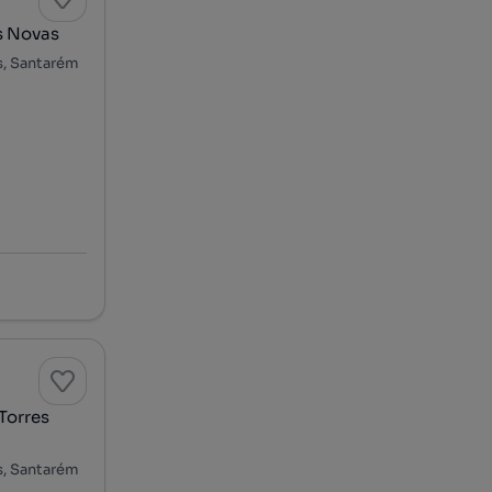
s Novas
s, Santarém
Torres
s, Santarém