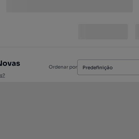
 Novas
Ordenar por
Predefinição
s?