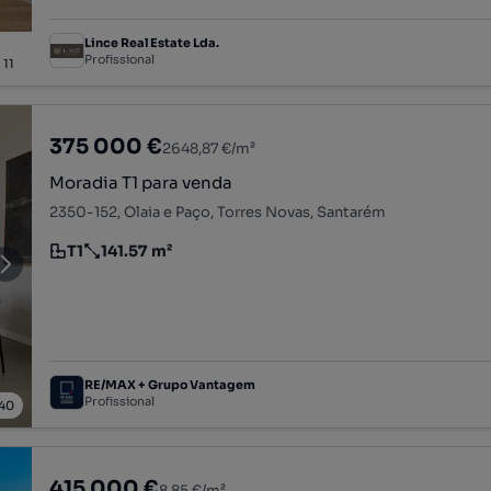
Lince Real Estate Lda.
Profissional
/
11
375 000 €
2648,87 €/m²
Moradia T1 para venda
2350-152, Olaia e Paço, Torres Novas, Santarém
T1
141.57 m²
Tipologia
Preço por metro quadrado
RE/MAX + Grupo Vantagem
Profissional
40
415 000 €
8,85 €/m²