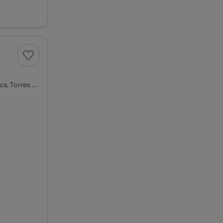
Rua Vale Godo, Torres Novas (São Pedro), Lapas e Ribeira Branca, Torres Novas, Santarém