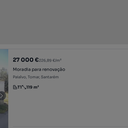
27 000 €
226,89 €/m²
Moradia para renovação
Paialvo, Tomar, Santarém
T1
119 m²
Tipologia
Preço por metro quadrado