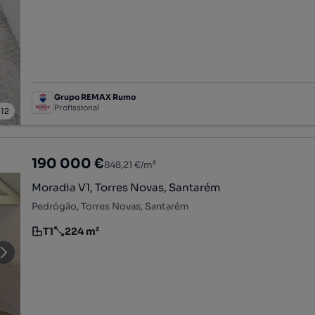
Grupo REMAX Rumo
Profissional
/
12
190 000 €
848,21 €/m²
Moradia V1, Torres Novas, Santarém
Pedrógão, Torres Novas, Santarém
T1
224 m²
Tipologia
Preço por metro quadrado