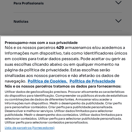
Para Profissionais
Notícias
PORTAIS
Preocupamo-nos com a sua privacidade
Nós e os nossos parceiros
429
armazenamos e/ou acedemos a
informações num dispositivo, tais como identificadores únicos
Mapa do Site
em cookies para tratar dados pessoais. Pode aceitar ou gerir as
suas escolhas clicando abaixo ou em qualquer momento na
página da política de privacidade. Estas escolhas serão
sinalizadas aos nossos parceiros e não afetarão os dados de
Contacte-nos
navegação.
Política de Cookies,
Política de Privacidade
Nós e os nossos parceiros tratamos os dados para fornecermos:
Utilizar dados de geolocalização precisos. Procurar ativamente as características
do dispositivo para identificação. Compreender os públicos através de estatísticas
SIGA-NOS:
ou combinações de dados de diferentes fontes. Armazenar e/ou aceder a
informações num dispositivo. Medir o desempenho da publicidade. Criar perfis
para personalizar conteúdos. Criar perfis para publicidade personalizada.
Desenvolver e melhorar serviços. Utilizar dados limitados para selecionar
publicidade. Medir o desempenho dos conteúdos. Utilizar dados limitados para
selecionar conteúdos. Utilizar perfis para selecionar publicidade personalizada.
DESCARREGAR NA:
Utilizar perfis para selecionar conteúdos personalizados.
Lista de parceiros (fornecedores)