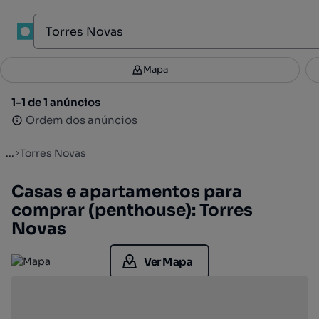
1
Mapa
Mapa
Filtros
Guardar pesquisa
2
1-1 de 1 anúncios
1-1 de 1 anúncios
Ordenar
Ordem dos anúncios
Ordem dos anúncios
...
Torres Novas
Casas e apartamentos para
comprar (penthouse): Torres
Novas
Ver Mapa