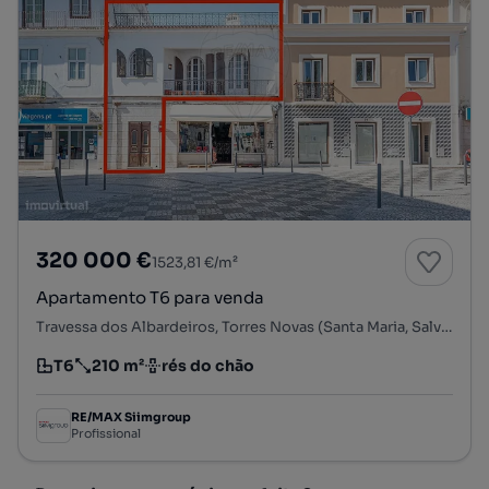
320 000 €
1523,81 €/m²
Apartamento T6 para venda
Travessa dos Albardeiros, Torres Novas (Santa Maria, Salvador e Santiago), Torres Novas, Santarém
T6
210 m²
rés do chão
Tipologia
Preço por metro quadrado
Andar
RE/MAX Siimgroup
Profissional