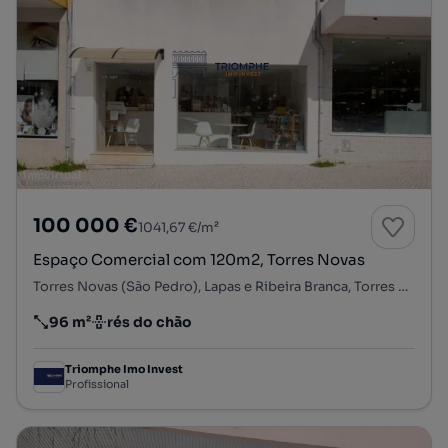
100 000 €
1041,67 €/m²
Espaço Comercial com 120m2, Torres Novas
Torres Novas (São Pedro), Lapas e Ribeira Branca, Torres Novas, Santarém
96 m²
rés do chão
Preço por metro quadrado
Andar
Triomphe Imo Invest
Profissional