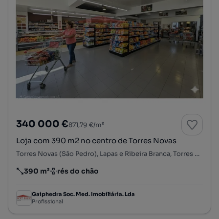
340 000 €
871,79 €/m²
Loja com 390 m2 no centro de Torres Novas
Torres Novas (São Pedro), Lapas e Ribeira Branca, Torres Novas, Santarém
390 m²
rés do chão
Preço por metro quadrado
Andar
Gaiphedra Soc. Med. Imobiliária. Lda
Profissional