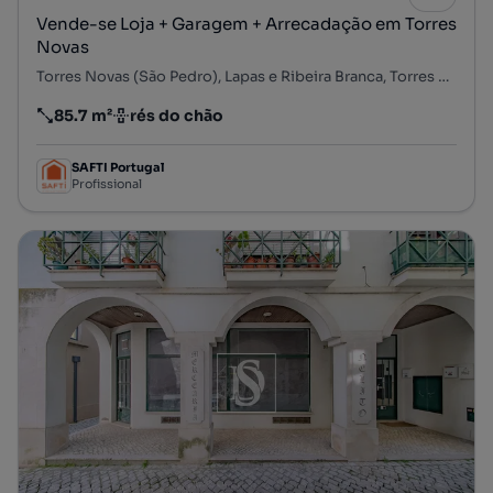
Vende-se Loja + Garagem + Arrecadação em Torres
Novas
Torres Novas (São Pedro), Lapas e Ribeira Branca, Torres Novas, Santarém
85.7 m²
rés do chão
Preço por metro quadrado
Andar
SAFTI Portugal
Profissional