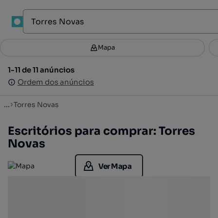
1
Mapa
Mapa
Filtros
Guardar pesquisa
3
1-11 de 11 anúncios
1-11 de 11 anúncios
Ordenar
Ordem dos anúncios
Ordem dos anúncios
...
Torres Novas
Escritórios para comprar: Torres
Novas
Ver Mapa