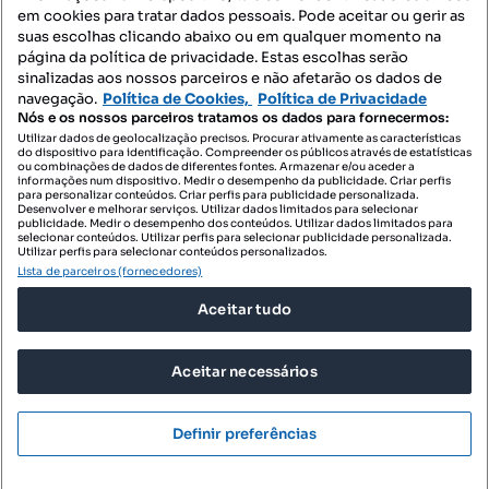
Mapa do Site
em cookies para tratar dados pessoais. Pode aceitar ou gerir as
suas escolhas clicando abaixo ou em qualquer momento na
página da política de privacidade. Estas escolhas serão
sinalizadas aos nossos parceiros e não afetarão os dados de
Contacte-nos
navegação.
Política de Cookies,
Política de Privacidade
Nós e os nossos parceiros tratamos os dados para fornecermos:
Utilizar dados de geolocalização precisos. Procurar ativamente as características
do dispositivo para identificação. Compreender os públicos através de estatísticas
SIGA-NOS:
ou combinações de dados de diferentes fontes. Armazenar e/ou aceder a
informações num dispositivo. Medir o desempenho da publicidade. Criar perfis
para personalizar conteúdos. Criar perfis para publicidade personalizada.
Desenvolver e melhorar serviços. Utilizar dados limitados para selecionar
publicidade. Medir o desempenho dos conteúdos. Utilizar dados limitados para
selecionar conteúdos. Utilizar perfis para selecionar publicidade personalizada.
DESCARREGAR NA:
Utilizar perfis para selecionar conteúdos personalizados.
Lista de parceiros (fornecedores)
Aceitar tudo
Aceitar necessários
© 2026 Imovirtual.com, OLX Portugal, S.A.
TERMOS DE UTILIZAÇÃO
Definir preferências
POLÍTICA DE PRIVACIDADE
CONFIGURAÇÕES DE PRIVACIDADE