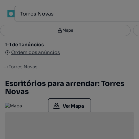
1
Mapa
Mapa
Filtros
Guardar pesquisa
4
1-1 de 1 anúncios
1-1 de 1 anúncios
Ordenar
Ordem dos anúncios
Ordem dos anúncios
...
Torres Novas
Escritórios para arrendar: Torres
Novas
Ver Mapa