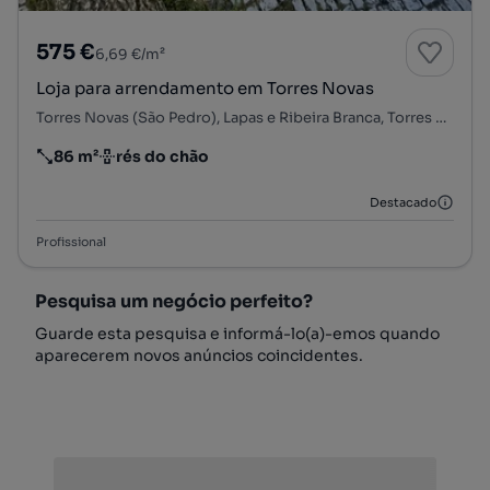
575 €
6,69 €/m²
Loja para arrendamento em Torres Novas
Torres Novas (São Pedro), Lapas e Ribeira Branca, Torres Novas, Santarém
86 m²
rés do chão
Preço por metro quadrado
Andar
Destacado
Profissional
Pesquisa um negócio perfeito?
Guarde esta pesquisa e informá-lo(a)-emos quando
aparecerem novos anúncios coincidentes.