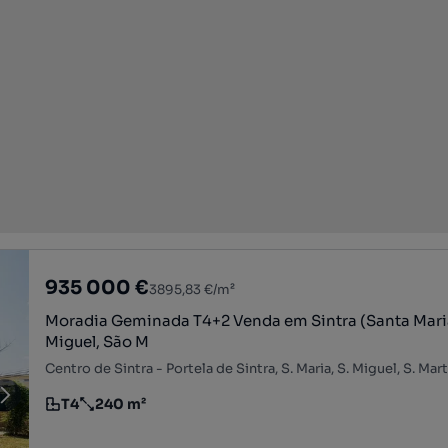
935 000 €
3895,83 €/m²
Moradia Geminada T4+2 Venda em Sintra (Santa Mari
Miguel, São M
T4
240 m²
Tipologia
Preço por metro quadrado