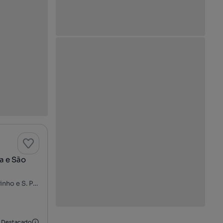
a e São
Centro de Sintra - Portela de Sintra, S. Maria, S. Miguel, S. Martinho e S. Pedro de Penaferrim, Sintra, Lisboa
Destacado