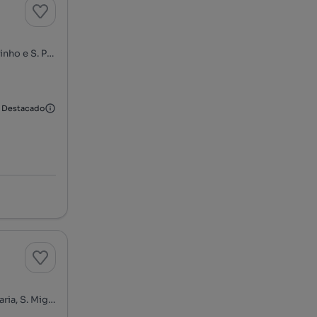
Centro de Sintra - Portela de Sintra, S. Maria, S. Miguel, S. Martinho e S. Pedro de Penaferrim, Sintra, Lisboa
Destacado
Rua Soldados da Paz, Centro de Sintra - Portela de Sintra, S. Maria, S. Miguel, S. Martinho e S. Pedro de Penaferrim, Sintra, Lisboa