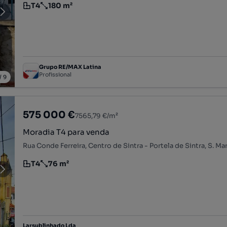
T4
180 m²
Tipologia
Preço por metro quadrado
Grupo RE/MAX Latina
Profissional
/
9
575 000 €
7565,79 €/m²
Moradia T4 para venda
T4
76 m²
Tipologia
Preço por metro quadrado
Larsublinhado Lda