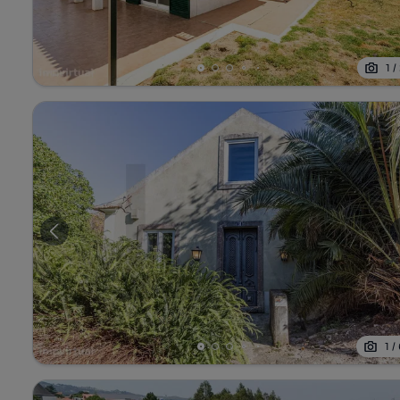
1
/
1
/