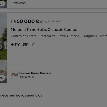
Profissional
24
1 450 000 €
4016,62 €/m²
Moradia T4 no Belas Clube de Campo
T4
361 m²
Tipologia
Preço por metro quadrado
Casas na Hora - Cascais
Profissional
30
arecerem novos anúncios