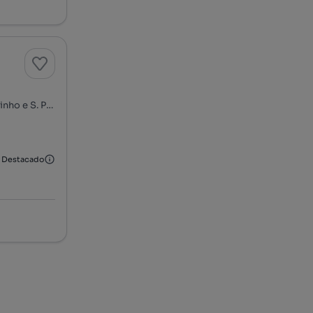
Centro de Sintra - Portela de Sintra, S. Maria, S. Miguel, S. Martinho e S. Pedro de Penaferrim, Sintra, Lisboa
Destacado