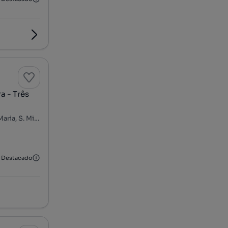
a - Três
Rua de São Sebastião, Centro de Sintra - Portela de Sintra, S. Maria, S. Miguel, S. Martinho e S. Pedro de Penaferrim, Sintra, Lisboa
Destacado