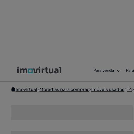
Para venda
Para
Imovirtual
Moradias para comprar
Imóveis usados
T4