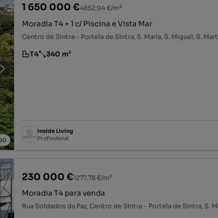
1 650 000 €
4852,94 €/m²
Moradia T4 + 1 c/ Piscina e Vista Mar
T4
340 m²
Tipologia
Preço por metro quadrado
Inside Living
Profissional
60
230 000 €
1277,78 €/m²
Moradia T4 para venda