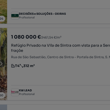
DECISÕES e SOLUÇÕES - OEIRAS
Profissional
26
1 080 000 €
3461,54 €/m²
Refúgio Privado na Vila de Sintra com vista para a Serr
fraçõe
T4
312 m²
Tipologia
Preço por metro quadrado
KW LEAD
Profissional
60