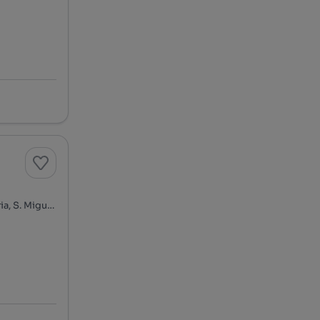
Rua Conde Ferreira, Centro de Sintra - Portela de Sintra, S. Maria, S. Miguel, S. Martinho e S. Pedro de Penaferrim, Sintra, Lisboa