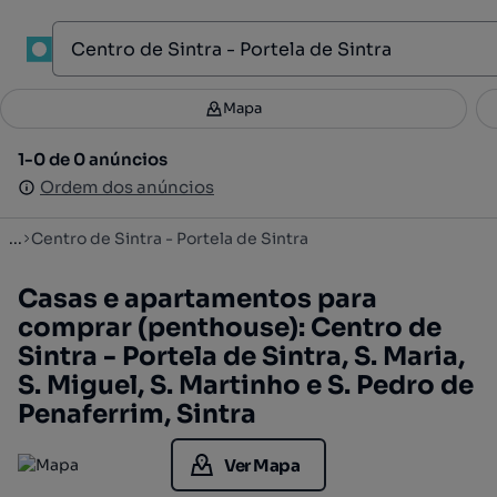
1
Mapa
Mapa
Filtros
Guardar pesquisa
2
1-0 de 0 anúncios
1-0 de 0 anúncios
Ordenar
Ordem dos anúncios
Ordem dos anúncios
...
Centro de Sintra - Portela de Sintra
Casas e apartamentos para
comprar (penthouse): Centro de
Sintra - Portela de Sintra, S. Maria,
S. Miguel, S. Martinho e S. Pedro de
Penaferrim, Sintra
Ver Mapa