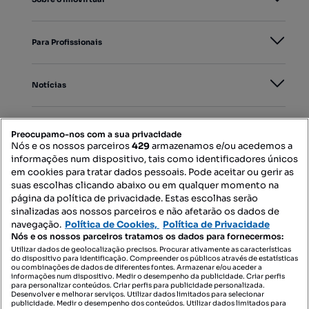
Para Profissionais
Notícias
PORTAIS
Preocupamo-nos com a sua privacidade
Nós e os nossos parceiros
429
armazenamos e/ou acedemos a
informações num dispositivo, tais como identificadores únicos
Mapa do Site
em cookies para tratar dados pessoais. Pode aceitar ou gerir as
suas escolhas clicando abaixo ou em qualquer momento na
página da política de privacidade. Estas escolhas serão
sinalizadas aos nossos parceiros e não afetarão os dados de
Contacte-nos
navegação.
Política de Cookies,
Política de Privacidade
Nós e os nossos parceiros tratamos os dados para fornecermos:
Utilizar dados de geolocalização precisos. Procurar ativamente as características
do dispositivo para identificação. Compreender os públicos através de estatísticas
SIGA-NOS:
ou combinações de dados de diferentes fontes. Armazenar e/ou aceder a
informações num dispositivo. Medir o desempenho da publicidade. Criar perfis
para personalizar conteúdos. Criar perfis para publicidade personalizada.
Desenvolver e melhorar serviços. Utilizar dados limitados para selecionar
publicidade. Medir o desempenho dos conteúdos. Utilizar dados limitados para