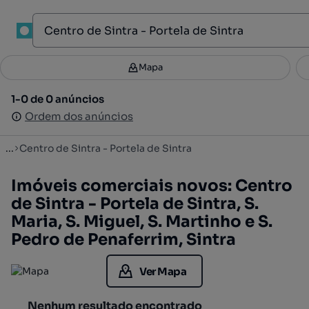
1
Mapa
Mapa
Filtros
Guardar pesquisa
3
1-0 de 0 anúncios
1-0 de 0 anúncios
Ordenar
Ordem dos anúncios
Ordem dos anúncios
...
Centro de Sintra - Portela de Sintra
Imóveis comerciais novos: Centro
de Sintra - Portela de Sintra, S.
Maria, S. Miguel, S. Martinho e S.
Pedro de Penaferrim, Sintra
Ver Mapa
Nenhum resultado encontrado