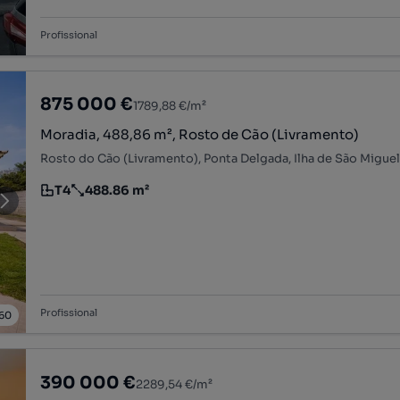
Profissional
875 000 €
1789,88 €/m²
Moradia, 488,86 m², Rosto de Cão (Livramento)
Rosto do Cão (Livramento), Ponta Delgada, Ilha de São Migue
T4
488.86 m²
Tipologia
Preço por metro quadrado
Profissional
60
390 000 €
2289,54 €/m²