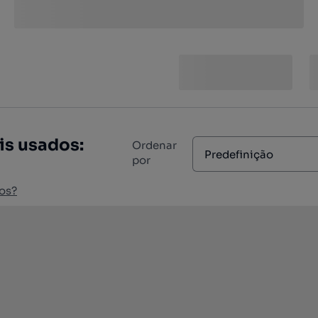
is usados:
Ordenar
Predefinição
por
os?