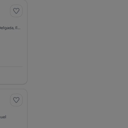
Rua Nicolau de Sousa Lima, Ponta Delgada (São José), Ponta Delgada, Ilha de São Miguel
guel