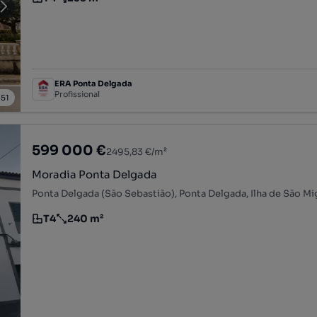
Tipologia
Preço por metro quadrado
ERA Ponta Delgada
Profissional
/
51
599 000 €
2495,83 €/m²
Moradia Ponta Delgada
Ponta Delgada (São Sebastião), Ponta Delgada, Ilha de São Mi
T4
240 m²
Tipologia
Preço por metro quadrado