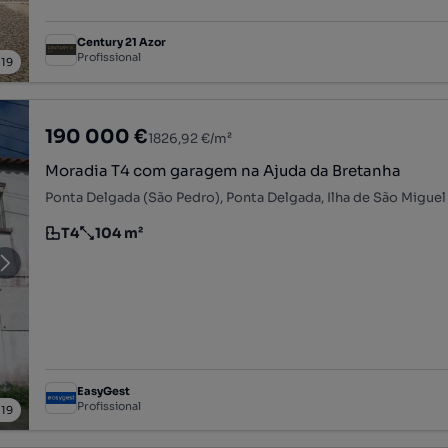
Century 21 Azor
Profissional
/
19
190 000 €
1826,92 €/m²
Moradia T4 com garagem na Ajuda da Bretanha
Ponta Delgada (São Pedro), Ponta Delgada, Ilha de São Miguel
T4
104 m²
Tipologia
Preço por metro quadrado
EasyGest
Profissional
/
19