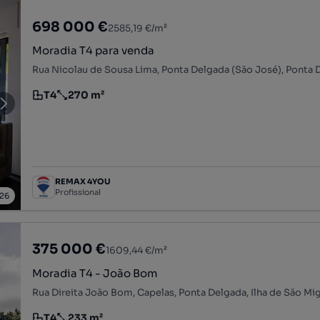
698 000 €
2585,19 €/m²
Moradia T4 para venda
T4
270 m²
Tipologia
Preço por metro quadrado
REMAX 4YOU
Profissional
26
375 000 €
1609,44 €/m²
Moradia T4 - João Bom
Rua Direita João Bom, Capelas, Ponta Delgada, Ilha de São Mi
T4
233 m²