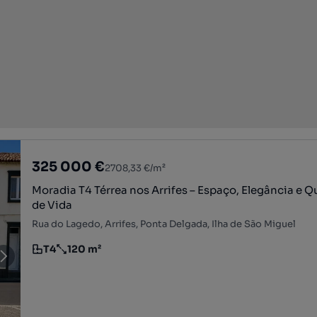
325 000 €
2708,33 €/m²
Moradia T4 Térrea nos Arrifes – Espaço, Elegância e Q
de Vida
Rua do Lagedo, Arrifes, Ponta Delgada, Ilha de São Miguel
T4
120 m²
Tipologia
Preço por metro quadrado