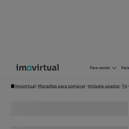
Para venda
Para
Imovirtual
Moradias para comprar
Imóveis usados
T4