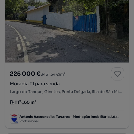
225 000 €
3461,54 €/m²
Moradia T1 para venda
Largo do Tanque, Ginetes, Ponta Delgada, Ilha de São Miguel
T1
65 m²
Tipologia
Preço por metro quadrado
António Vasconcelos Tavares - Mediação Imobiliária, Lda.
Profissional