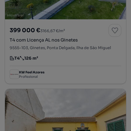
399 000 €
3166,67 €/m²
T4 com Licença AL nos Ginetes
9555-103, Ginetes, Ponta Delgada, Ilha de São Miguel
T4
126 m²
Tipologia
Preço por metro quadrado
KW Feel Azores
Profissional