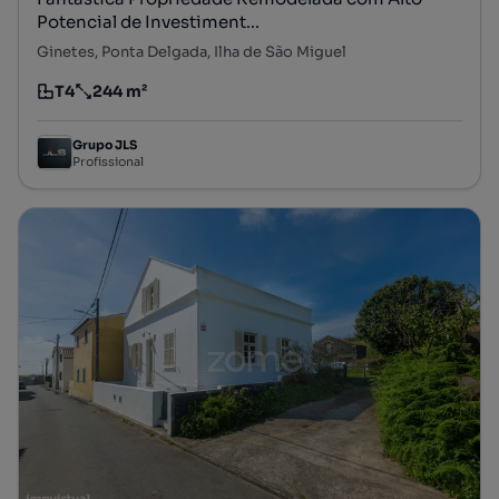
Potencial de Investiment...
Ginetes, Ponta Delgada, Ilha de São Miguel
T4
244 m²
Tipologia
Preço por metro quadrado
Grupo JLS
Profissional