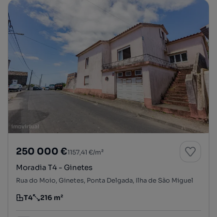
250 000 €
1157,41 €/m²
Moradia T4 - Ginetes
Rua do Moio, Ginetes, Ponta Delgada, Ilha de São Miguel
T4
216 m²
Tipologia
Preço por metro quadrado