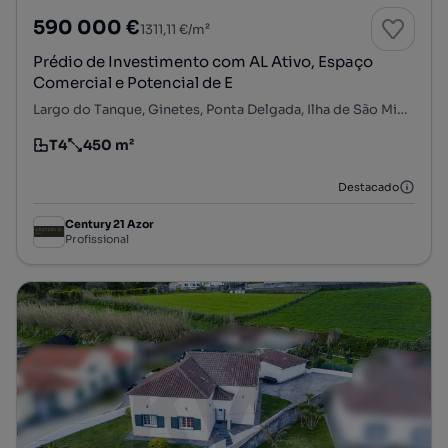
590 000 €
1311,11 €/m²
Prédio de Investimento com AL Ativo, Espaço
Comercial e Potencial de E
Largo do Tanque, Ginetes, Ponta Delgada, Ilha de São Miguel
T4
450 m²
Tipologia
Preço por metro quadrado
Destacado
Century 21 Azor
Profissional