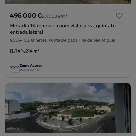
495 000 €
2313,08 €/m²
Moradia T4 renovada com vista serra, quintal e
entrada lateral
9555-103, Ginetes, Ponta Delgada, Ilha de São Miguel
T4
214 m²
Tipologia
Preço por metro quadrado
Zome Azores
Profissional