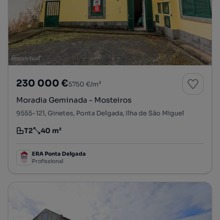
230 000 €
5750 €/m²
Moradia Geminada - Mosteiros
9555-121, Ginetes, Ponta Delgada, Ilha de São Miguel
T2
40 m²
Tipologia
Preço por metro quadrado
ERA Ponta Delgada
Profissional