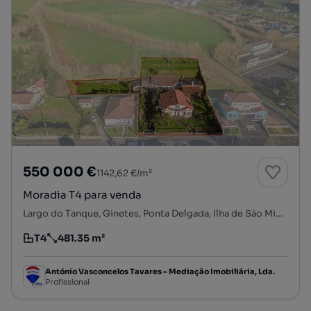
550 000 €
1142,62 €/m²
Moradia T4 para venda
Largo do Tanque, Ginetes, Ponta Delgada, Ilha de São Miguel
T4
481.35 m²
Tipologia
Preço por metro quadrado
António Vasconcelos Tavares - Mediação Imobiliária, Lda.
Profissional