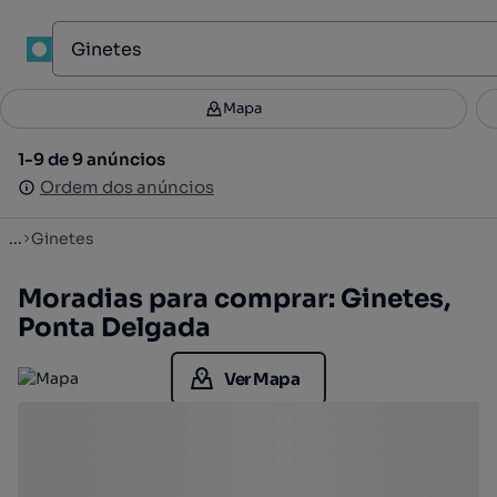
1
Mapa
Mapa
Filtros
Guardar pesquisa
2
1-9 de 9 anúncios
1-9 de 9 anúncios
Ordenar
Ordem dos anúncios
Ordem dos anúncios
...
Ginetes
Moradias para comprar: Ginetes,
Ponta Delgada
Ver Mapa