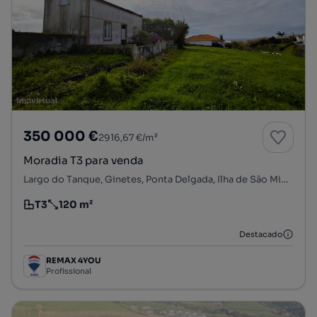
350 000 €
2916,67 €/m²
Moradia T3 para venda
Largo do Tanque, Ginetes, Ponta Delgada, Ilha de São Miguel
T3
120 m²
Tipologia
Preço por metro quadrado
Destacado
REMAX 4YOU
Profissional