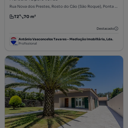
Rua Nova dos Prestes, Rosto do Cão (São Roque), Ponta Delgada, Ilha de São Miguel
T2
70 m²
Tipologia
Preço por metro quadrado
Destacado
António Vasconcelos Tavares - Mediação Imobiliária, Lda.
Profissional