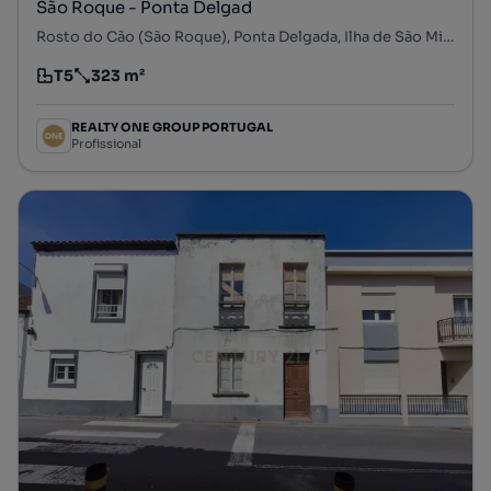
São Roque - Ponta Delgad
Rosto do Cão (São Roque), Ponta Delgada, Ilha de São Miguel
T5
323 m²
Tipologia
Preço por metro quadrado
REALTY ONE GROUP PORTUGAL
Profissional