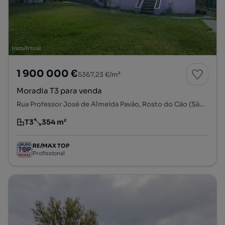
1 900 000 €
5367,23 €/m²
Moradia T3 para venda
Rua Professor José de Almeida Pavão, Rosto do Cão (São Roque), Ponta Delgada, Ilha de São Miguel
T3
354 m²
Tipologia
Preço por metro quadrado
RE/MAX TOP
Profissional