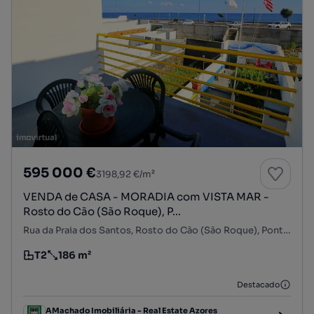
595 000 €
3198,92 €/m²
VENDA de CASA - MORADIA com VISTA MAR -
Rosto do Cão (São Roque), P...
Rua da Praia dos Santos, Rosto do Cão (São Roque), Ponta Delgada, Ilha de São Miguel
T2
186 m²
Tipologia
Preço por metro quadrado
Destacado
AMachado Imobiliária - Real Estate Azores