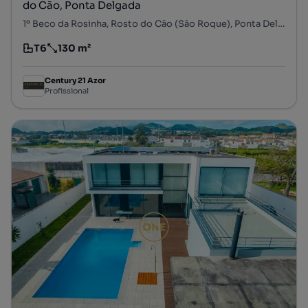
do Cão, Ponta Delgada
1º Beco da Rosinha, Rosto do Cão (São Roque), Ponta Delgada, Ilha de São Miguel
T6
130 m²
Tipologia
Preço por metro quadrado
Century 21 Azor
Profissional