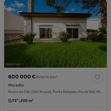
600 000 €
2608,70 €/m²
Moradia
Rosto do Cão (São Roque), Ponta Delgada, Ilha de São Miguel
T3
230 m²
Tipologia
Preço por metro quadrado