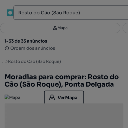
1
Mapa
Mapa
Filtros
Guardar pesquisa
2
1-33 de 33 anúncios
1-33 de 33 anúncios
Ordenar
Ordem dos anúncios
Ordem dos anúncios
...
Rosto do Cão (São Roque)
Moradias para comprar: Rosto do
Cão (São Roque), Ponta Delgada
Ver Mapa