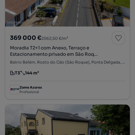
369 000 €
2562,50 €/m²
Moradia T2+1 com Anexo, Terraço e
Estacionamento privado em São Roq...
Bairro Belém, Rosto do Cão (São Roque), Ponta Delgada, Ilha de São Miguel
T3
144 m²
Tipologia
Preço por metro quadrado
Zome Azores
Profissional