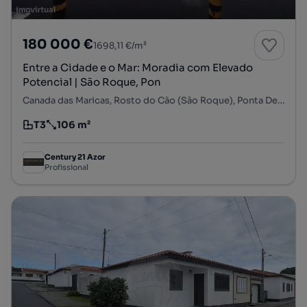
180 000 €
1698,11 €/m²
Entre a Cidade e o Mar: Moradia com Elevado
Potencial | São Roque, Pon
Canada das Maricas, Rosto do Cão (São Roque), Ponta Delgada, Ilha de São Miguel
T3
106 m²
Tipologia
Preço por metro quadrado
Century 21 Azor
Profissional