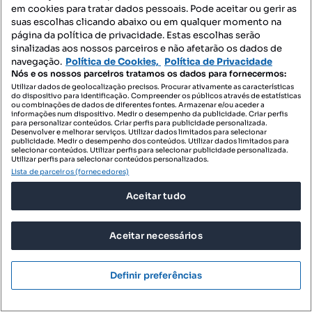
em cookies para tratar dados pessoais. Pode aceitar ou gerir as
suas escolhas clicando abaixo ou em qualquer momento na
página da política de privacidade. Estas escolhas serão
590 000 €
3371,43 €/m²
sinalizadas aos nossos parceiros e não afetarão os dados de
navegação.
Política de Cookies,
Política de Privacidade
Moradia Geminada - São Roque
Nós e os nossos parceiros tratamos os dados para fornecermos:
1ª Rua do Terreiro, Rosto do Cão (São Roque), Ponta Delgada, Ilha de São Miguel
Utilizar dados de geolocalização precisos. Procurar ativamente as características
do dispositivo para identificação. Compreender os públicos através de estatísticas
ou combinações de dados de diferentes fontes. Armazenar e/ou aceder a
175 m²
Preço por metro quadrado
informações num dispositivo. Medir o desempenho da publicidade. Criar perfis
para personalizar conteúdos. Criar perfis para publicidade personalizada.
Desenvolver e melhorar serviços. Utilizar dados limitados para selecionar
ERA Ponta Delgada
publicidade. Medir o desempenho dos conteúdos. Utilizar dados limitados para
selecionar conteúdos. Utilizar perfis para selecionar publicidade personalizada.
Profissional
Utilizar perfis para selecionar conteúdos personalizados.
Lista de parceiros (fornecedores)
Aceitar tudo
Aceitar necessários
Definir preferências