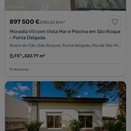
897 500 €
2780,62 €/m²
Moradia V5 com Vista Mar e Piscina em São Roque
- Ponta Delgada.
Rosto do Cão (São Roque), Ponta Delgada, Ilha de São Miguel
T5
322.77 m²
Tipologia
Preço por metro quadrado
Profissional