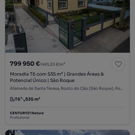
799 950 €
1495,23 €/m²
Moradia T6 com 535 m² | Grandes Áreas &
Potencial Único | São Roque
Alameda de Santa Teresa, Rosto do Cão (São Roque), Ponta Delgada, Ilha de São Miguel
T6
535 m²
Tipologia
Preço por metro quadrado
CENTURY21 Nature
Profissional