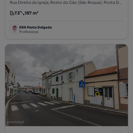
Rua Direita da Igreja, Rosto do Cão (São Roque), Ponta Delgada, Ilha de São Miguel
T3
187 m²
Tipologia
Preço por metro quadrado
ERA Ponta Delgada
Profissional