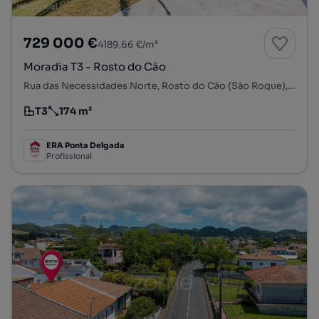
729 000 €
4189,66 €/m²
Moradia T3 - Rosto do Cão
Rua das Necessidades Norte, Rosto do Cão (São Roque), Ponta Delgada, Ilha de São Miguel
T3
174 m²
Tipologia
Preço por metro quadrado
ERA Ponta Delgada
Profissional