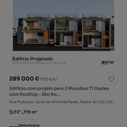
289 000 €
1700 €/m²
Edifício com projeto para 3 Moradias T1 Duplex
com Rooftop – São Ro...
Rua Professor José de Almeida Pavão, Rosto do Cão (São Roque), Ponta Delgada, Ilha de São Miguel
T3
170 m²
Tipologia
Preço por metro quadrado
Zome Azores