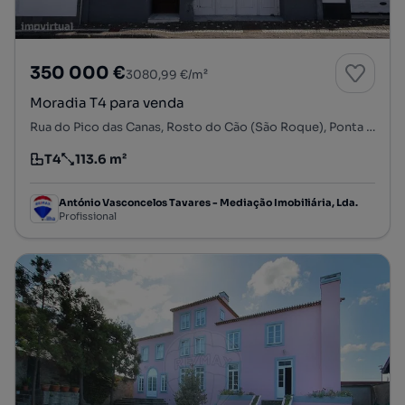
350 000 €
3080,99 €/m²
Moradia T4 para venda
Rua do Pico das Canas, Rosto do Cão (São Roque), Ponta Delgada, Ilha de São Miguel
T4
113.6 m²
Tipologia
Preço por metro quadrado
António Vasconcelos Tavares - Mediação Imobiliária, Lda.
Profissional