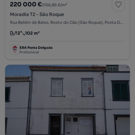
220 000 €
2156,86 €/m²
Moradia T2 - São Roque
Rua Belém de Baixo, Rosto do Cão (São Roque), Ponta Delgada, Ilha de São Miguel
T2
102 m²
Tipologia
Preço por metro quadrado
ERA Ponta Delgada
Profissional