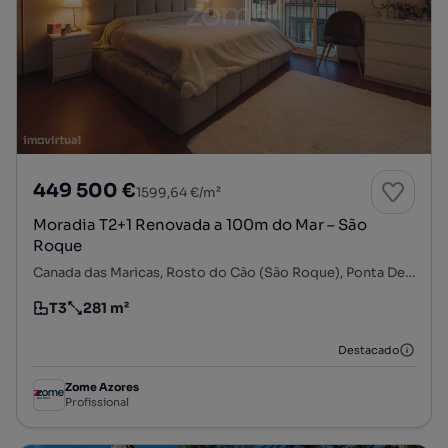
449 500 €
1599,64 €/m²
Moradia T2+1 Renovada a 100m do Mar – São
Roque
Canada das Maricas, Rosto do Cão (São Roque), Ponta Delgada, Ilha de São Miguel
T3
281 m²
Tipologia
Preço por metro quadrado
Destacado
Zome Azores
Profissional