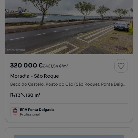
320 000 €
2461,54 €/m²
Moradia - São Roque
Beco do Castelo, Rosto do Cão (São Roque), Ponta Delgada, Ilha de São Miguel
T3
130 m²
Tipologia
Preço por metro quadrado
ERA Ponta Delgada
Profissional