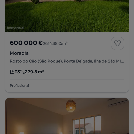
600 000 €
2614,38 €/m²
Moradia
Rosto do Cão (São Roque), Ponta Delgada, Ilha de São Miguel
T3
229.5 m²
Tipologia
Preço por metro quadrado
Profissional