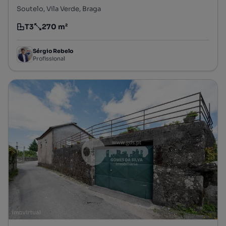
Soutelo, Vila Verde, Braga
T3
270 m²
Tipologia
Preço por metro quadrado
Sérgio Rebelo
Profissional