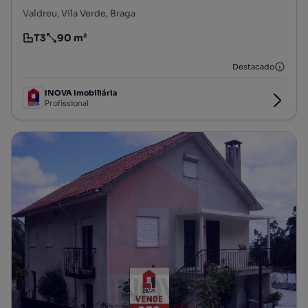
Valdreu, Vila Verde, Braga
T3
90 m²
Tipologia
Preço por metro quadrado
Destacado
INOVA Imobiliária
Profissional