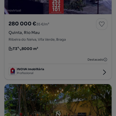
280 000 €
35 €/m²
Quinta, Rio Mau
Ribeira do Neiva, Vila Verde, Braga
T3
8000 m²
Tipologia
Preço por metro quadrado
Destacado
INOVA Imobiliária
Profissional