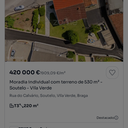
420 000 €
1909,09 €/m²
Moradia individual com terreno de 530 m² -
Soutelo - Vila Verde
Rua do Calvário, Soutelo, Vila Verde, Braga
T3
220 m²
Tipologia
Preço por metro quadrado
Destacado