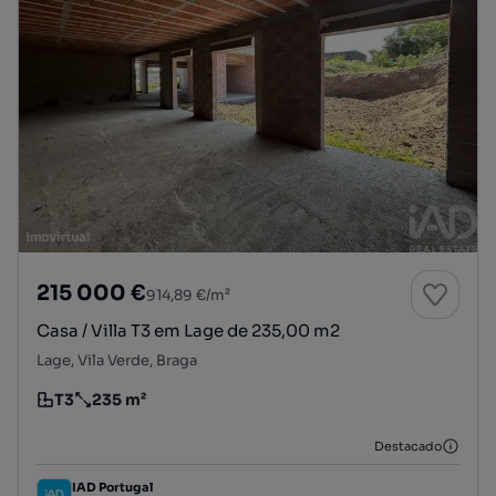
215 000 €
914,89 €/m²
Casa / Villa T3 em Lage de 235,00 m2
Lage, Vila Verde, Braga
T3
235 m²
Tipologia
Preço por metro quadrado
Destacado
IAD Portugal