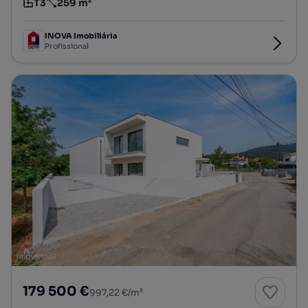
T3
259 m²
Tipologia
Preço por metro quadrado
INOVA Imobiliária
Profissional
179 500 €
997,22 €/m²