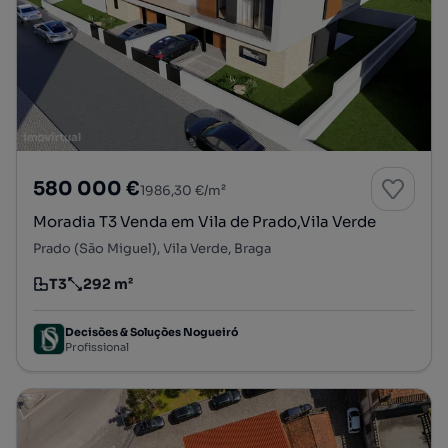
580 000 €
1986,30 €/m²
Moradia T3 Venda em Vila de Prado,Vila Verde
Prado (São Miguel), Vila Verde, Braga
T3
292 m²
Tipologia
Preço por metro quadrado
Decisões & Soluções Nogueiró
Profissional