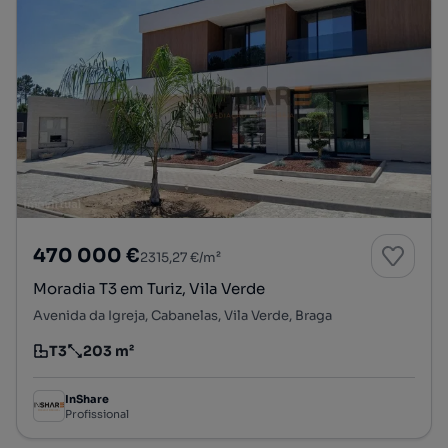
470 000 €
2315,27 €/m²
Moradia T3 em Turiz, Vila Verde
Avenida da Igreja, Cabanelas, Vila Verde, Braga
T3
203 m²
Tipologia
Preço por metro quadrado
InShare
Profissional