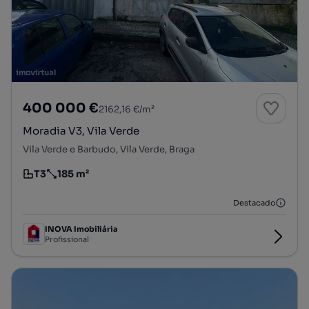
400 000 €
2162,16 €/m²
Moradia V3, Vila Verde
Vila Verde e Barbudo, Vila Verde, Braga
T3
185 m²
Tipologia
Preço por metro quadrado
Destacado
INOVA Imobiliária
Profissional