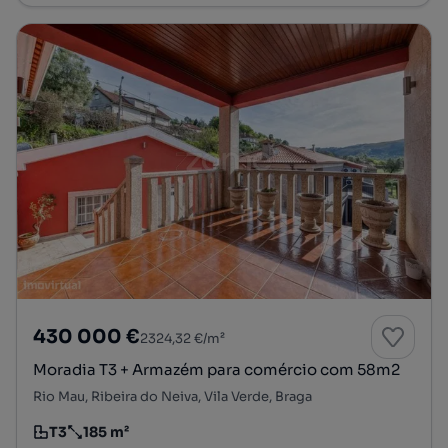
430 000 €
2324,32 €/m²
Moradia T3 + Armazém para comércio com 58m2
Rio Mau, Ribeira do Neiva, Vila Verde, Braga
T3
185 m²
Tipologia
Preço por metro quadrado