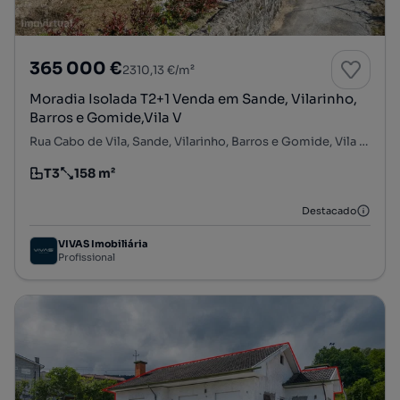
365 000 €
2310,13 €/m²
Moradia Isolada T2+1 Venda em Sande, Vilarinho,
Barros e Gomide,Vila V
Rua Cabo de Vila, Sande, Vilarinho, Barros e Gomide, Vila Verde, Braga
T3
158 m²
Tipologia
Preço por metro quadrado
Destacado
VIVAS Imobiliária
Profissional