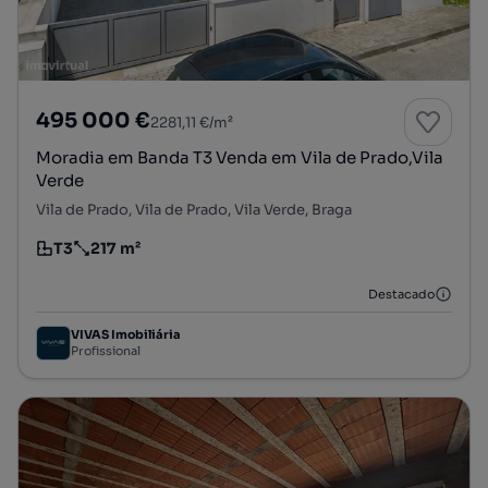
495 000 €
2281,11 €/m²
Moradia em Banda T3 Venda em Vila de Prado,Vila
Verde
Vila de Prado, Vila de Prado, Vila Verde, Braga
T3
217 m²
Tipologia
Preço por metro quadrado
Destacado
VIVAS Imobiliária
Profissional