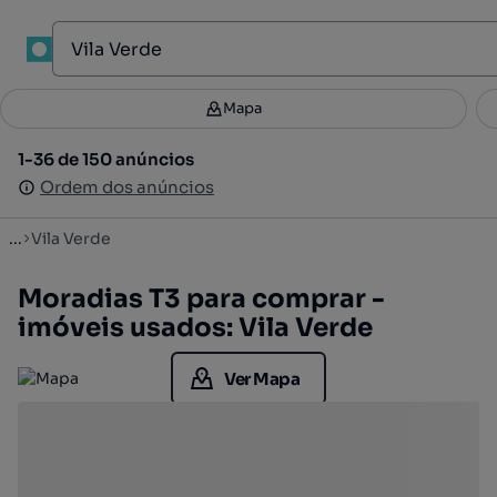
1
Mapa
Mapa
Filtros
Guardar pesquisa
4
1-36 de 150 anúncios
1-36 de 150 anúncios
Ordenar
Ordem dos anúncios
Ordem dos anúncios
...
Vila Verde
Moradias T3 para comprar -
imóveis usados: Vila Verde
Ver Mapa