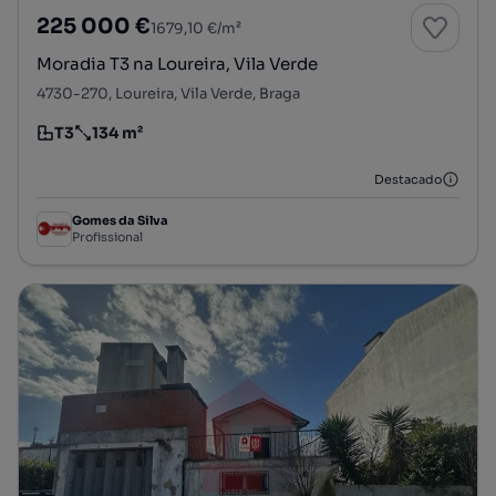
225 000 €
1679,10 €/m²
Moradia T3 na Loureira, Vila Verde
4730-270, Loureira, Vila Verde, Braga
T3
134 m²
Tipologia
Preço por metro quadrado
Destacado
Gomes da Silva
Profissional