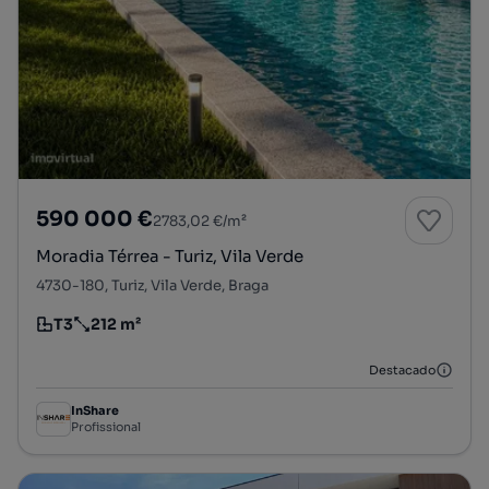
590 000 €
2783,02 €/m²
Moradia Térrea - Turiz, Vila Verde
4730-180, Turiz, Vila Verde, Braga
T3
212 m²
Tipologia
Preço por metro quadrado
Destacado
InShare
Profissional