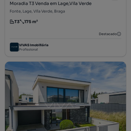
Moradia T3 Venda em Lage,Vila Verde
Fonte, Lage, Vila Verde, Braga
T3
175 m²
Tipologia
Preço por metro quadrado
Destacado
VIVAS Imobiliária
Profissional