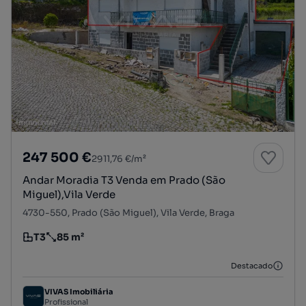
247 500 €
2911,76 €/m²
Andar Moradia T3 Venda em Prado (São
Miguel),Vila Verde
4730-550, Prado (São Miguel), Vila Verde, Braga
T3
85 m²
Tipologia
Preço por metro quadrado
Destacado
VIVAS Imobiliária
Profissional