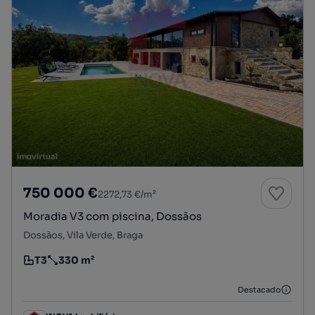
750 000 €
2272,73 €/m²
Moradia V3 com piscina, Dossãos
Dossãos, Vila Verde, Braga
T3
330 m²
Tipologia
Preço por metro quadrado
Destacado