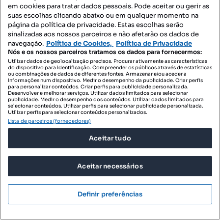
em cookies para tratar dados pessoais. Pode aceitar ou gerir as
235 000 €
suas escolhas clicando abaixo ou em qualquer momento na
1000 €/m²
página da política de privacidade. Estas escolhas serão
Casa / Villa T3 em Lage de 235,00 m2
sinalizadas aos nossos parceiros e não afetarão os dados de
navegação.
Política de Cookies,
Política de Privacidade
Lage, Vila Verde, Braga
Nós e os nossos parceiros tratamos os dados para fornecermos:
Utilizar dados de geolocalização precisos. Procurar ativamente as características
T3
235 m²
Tipologia
Preço por metro quadrado
do dispositivo para identificação. Compreender os públicos através de estatísticas
ou combinações de dados de diferentes fontes. Armazenar e/ou aceder a
informações num dispositivo. Medir o desempenho da publicidade. Criar perfis
Destacado
para personalizar conteúdos. Criar perfis para publicidade personalizada.
Desenvolver e melhorar serviços. Utilizar dados limitados para selecionar
publicidade. Medir o desempenho dos conteúdos. Utilizar dados limitados para
IAD Portugal
selecionar conteúdos. Utilizar perfis para selecionar publicidade personalizada.
Profissional
Utilizar perfis para selecionar conteúdos personalizados.
Lista de parceiros (fornecedores)
Aceitar tudo
Aceitar necessários
Definir preferências