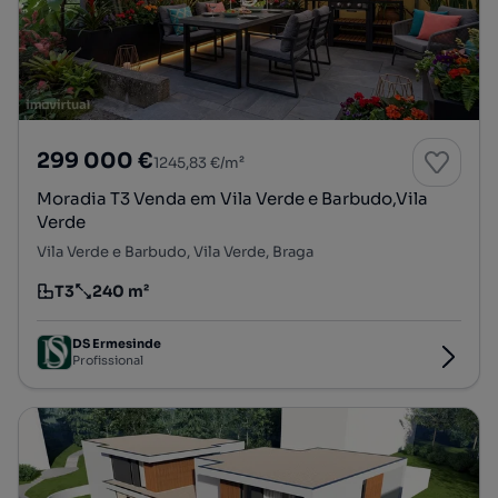
299 000 €
1245,83 €/m²
Moradia T3 Venda em Vila Verde e Barbudo,Vila
Verde
Vila Verde e Barbudo, Vila Verde, Braga
T3
240 m²
Tipologia
Preço por metro quadrado
DS Ermesinde
Profissional