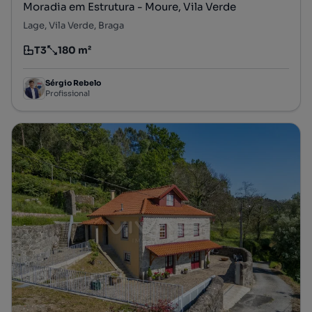
Moradia em Estrutura - Moure, Vila Verde
Lage, Vila Verde, Braga
T3
180 m²
Tipologia
Preço por metro quadrado
Sérgio Rebelo
Profissional