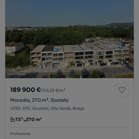
189 900 €
703,33 €/m²
Moradia, 270 m², Soutelo
4730-570, Soutelo, Vila Verde, Braga
T3
270 m²
Tipologia
Preço por metro quadrado
Profissional