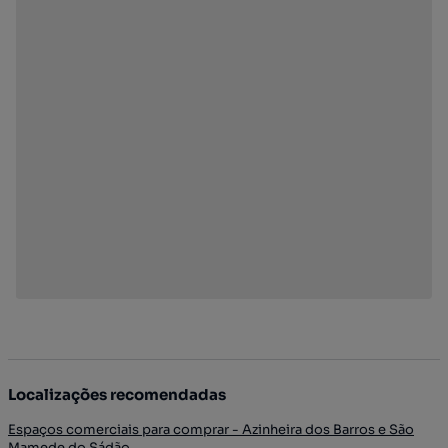
Localizações recomendadas
Espaços comerciais para comprar - Azinheira dos Barros e São
Mamede do Sádão