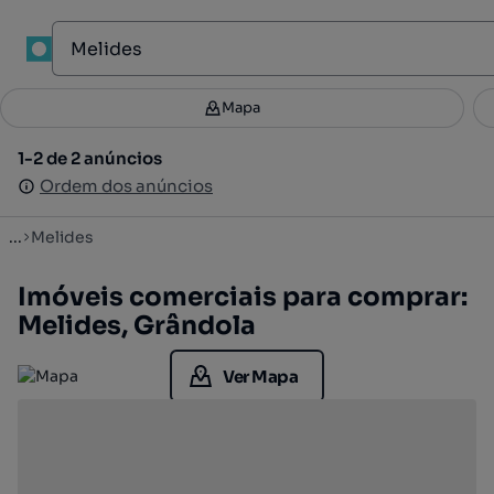
1
Mapa
Mapa
Filtros
Guardar pesquisa
2
1-2 de 2 anúncios
1-2 de 2 anúncios
Ordenar
Ordem dos anúncios
Ordem dos anúncios
...
Melides
Imóveis comerciais para comprar:
Melides, Grândola
Ver Mapa