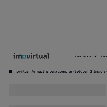
Para venda
Para
Imovirtual
Armazéns para comprar
Setúbal
Grândola