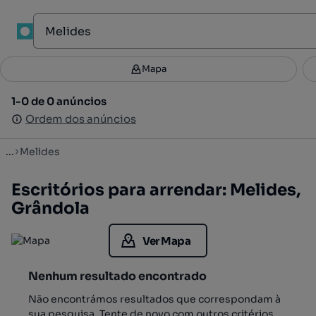
1
Mapa
Mapa
Filtros
Guardar pesquisa
4
1-0 de 0 anúncios
1-0 de 0 anúncios
Ordenar
Ordem dos anúncios
Ordem dos anúncios
...
Melides
Escritórios para arrendar: Melides,
Grândola
Ver Mapa
Nenhum resultado encontrado
Não encontrámos resultados que correspondam à
sua pesquisa. Tente de novo com outros critérios