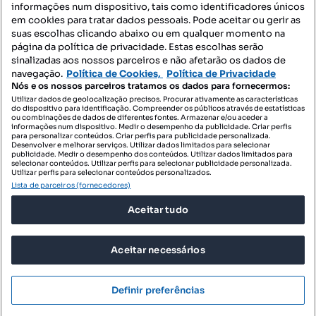
informações num dispositivo, tais como identificadores únicos
Mapa do Site
em cookies para tratar dados pessoais. Pode aceitar ou gerir as
suas escolhas clicando abaixo ou em qualquer momento na
página da política de privacidade. Estas escolhas serão
sinalizadas aos nossos parceiros e não afetarão os dados de
Contacte-nos
navegação.
Política de Cookies,
Política de Privacidade
Nós e os nossos parceiros tratamos os dados para fornecermos:
Utilizar dados de geolocalização precisos. Procurar ativamente as características
do dispositivo para identificação. Compreender os públicos através de estatísticas
SIGA-NOS:
ou combinações de dados de diferentes fontes. Armazenar e/ou aceder a
informações num dispositivo. Medir o desempenho da publicidade. Criar perfis
para personalizar conteúdos. Criar perfis para publicidade personalizada.
Desenvolver e melhorar serviços. Utilizar dados limitados para selecionar
publicidade. Medir o desempenho dos conteúdos. Utilizar dados limitados para
selecionar conteúdos. Utilizar perfis para selecionar publicidade personalizada.
DESCARREGAR NA:
Utilizar perfis para selecionar conteúdos personalizados.
Lista de parceiros (fornecedores)
Aceitar tudo
Aceitar necessários
© 2026 Imovirtual.com, OLX Portugal, S.A.
TERMOS DE UTILIZAÇÃO
Definir preferências
POLÍTICA DE PRIVACIDADE
CONFIGURAÇÕES DE PRIVACIDADE