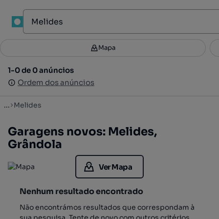
1
Mapa
Mapa
Filtros
Guardar pesquisa
3
1-0 de 0 anúncios
1-0 de 0 anúncios
Ordenar
Ordem dos anúncios
Ordem dos anúncios
...
Melides
Garagens novos: Melides,
Grândola
Ver Mapa
Nenhum resultado encontrado
Não encontrámos resultados que correspondam à
sua pesquisa. Tente de novo com outros critérios