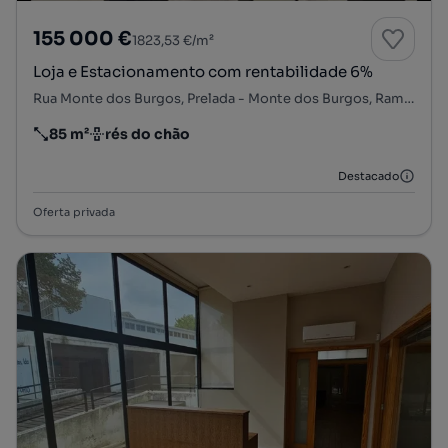
155 000 €
1823,53 €/m²
Loja e Estacionamento com rentabilidade 6%
Rua Monte dos Burgos, Prelada - Monte dos Burgos, Ramalde, Porto, Porto
85 m²
rés do chão
Preço por metro quadrado
Andar
Destacado
Oferta privada