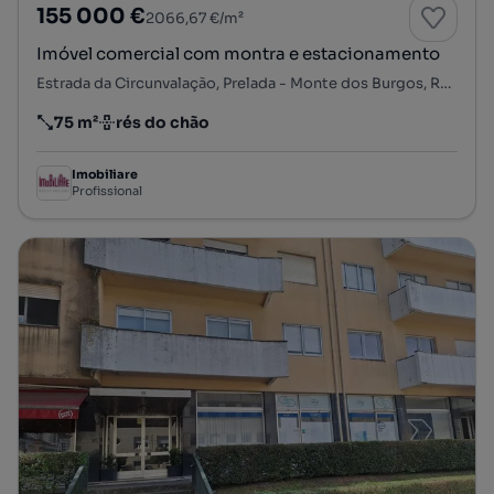
155 000 €
2066,67 €/m²
Imóvel comercial com montra e estacionamento
Estrada da Circunvalação, Prelada - Monte dos Burgos, Ramalde, Porto, Porto
75 m²
rés do chão
Preço por metro quadrado
Andar
Imobiliare
Profissional