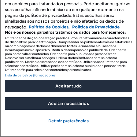
Porto
em cookies para tratar dados pessoais. Pode aceitar ou gerir as
Rua do Pinheiro Manso, Pinheiro Manso, Ramalde, Porto, Porto
suas escolhas clicando abaixo ou em qualquer momento na
página da política de privacidade. Estas escolhas serão
74 m²
sinalizadas aos nossos parceiros e não afetarão os dados de
Preço por metro quadrado
navegação.
Política de Cookies,
Política de Privacidade
Nós e os nossos parceiros tratamos os dados para fornecermos:
NOVA PRESTIGE
Utilizar dados de geolocalização precisos. Procurar ativamente as características
Profissional
do dispositivo para identificação. Compreender os públicos através de estatísticas
ou combinações de dados de diferentes fontes. Armazenar e/ou aceder a
informações num dispositivo. Medir o desempenho da publicidade. Criar perfis
para personalizar conteúdos. Criar perfis para publicidade personalizada.
Desenvolver e melhorar serviços. Utilizar dados limitados para selecionar
publicidade. Medir o desempenho dos conteúdos. Utilizar dados limitados para
selecionar conteúdos. Utilizar perfis para selecionar publicidade personalizada.
Utilizar perfis para selecionar conteúdos personalizados.
Lista de parceiros (fornecedores)
Aceitar tudo
Aceitar necessários
Definir preferências