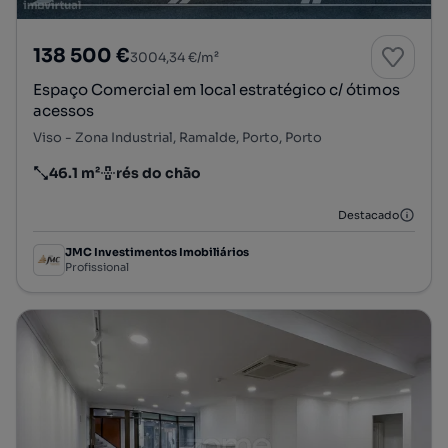
138 500 €
3004,34 €/m²
Espaço Comercial em local estratégico c/ ótimos
acessos
Viso - Zona Industrial, Ramalde, Porto, Porto
46.1 m²
rés do chão
Preço por metro quadrado
Andar
Destacado
JMC Investimentos Imobiliários
Profissional