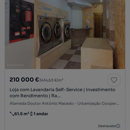
210 000 €
3414,63 €/m²
Loja com Lavandaria Self-Service | Investimento
com Rendimento | Ra...
Alameda Doutor António Macedo - Urbanização Cooperativa da Prelada, Prelada - Monte dos Burgos, Ramalde, Porto, Porto
61.5 m²
1 andar
Preço por metro quadrado
Andar
Destacado