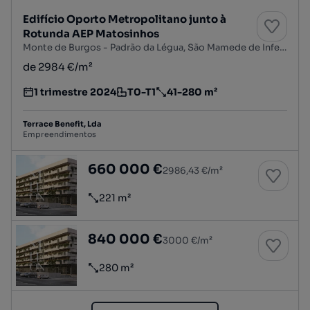
Edifício Oporto Metropolitano junto à
Rotunda AEP Matosinhos
Monte de Burgos - Padrão da Légua, São Mamede de Infesta e Senhora da Hora, Matosinhos, Porto
de 2984 €/m²
1 trimestre 2024
T0-T1
41-280 m²
Estimativa da entrega do empreendimento imobiliário
Tipologia
Preço por metro quadrado
Terrace Benefit, Lda
Empreendimentos
Loja no Edifício Oporto Metropolitano junto 
660 000 €
2986,43 €/m²
221 m²
Preço por metro quadrado
Loja no Edifício Oporto Metropolitano junto 
840 000 €
3000 €/m²
280 m²
Preço por metro quadrado