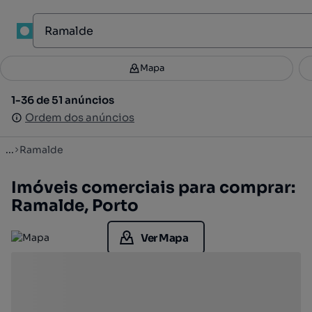
1
Mapa
Mapa
Filtros
Guardar pesquisa
2
1-36 de 51 anúncios
1-36 de 51 anúncios
Ordenar
Ordem dos anúncios
Ordem dos anúncios
...
Ramalde
Imóveis comerciais para comprar:
Ramalde, Porto
Ver Mapa