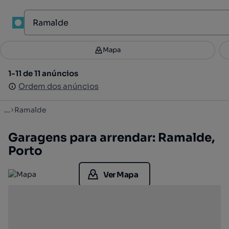
1
Mapa
Mapa
Filtros
Guardar pesquisa
3
1-11 de 11 anúncios
1-11 de 11 anúncios
Ordenar
Ordem dos anúncios
Ordem dos anúncios
...
Ramalde
Garagens para arrendar: Ramalde,
Porto
Ver Mapa