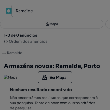
1
Mapa
Mapa
Filtros
Guardar pesquisa
3
1-0 de 0 anúncios
1-0 de 0 anúncios
Ordenar
Ordem dos anúncios
Ordem dos anúncios
...
Ramalde
Armazéns novos: Ramalde, Porto
Ver Mapa
Nenhum resultado encontrado
Não encontrámos resultados que correspondam à
sua pesquisa. Tente de novo com outros critérios
de pesquisa.