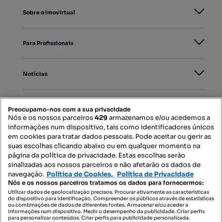
Sobre o Imovirtual
Para Profissionais
Notícias
PORTAIS
Preocupamo-nos com a sua privacidade
Nós e os nossos parceiros
429
armazenamos e/ou acedemos a
informações num dispositivo, tais como identificadores únicos
Mapa do Site
em cookies para tratar dados pessoais. Pode aceitar ou gerir as
suas escolhas clicando abaixo ou em qualquer momento na
página da política de privacidade. Estas escolhas serão
sinalizadas aos nossos parceiros e não afetarão os dados de
Contacte-nos
navegação.
Política de Cookies,
Política de Privacidade
Nós e os nossos parceiros tratamos os dados para fornecermos:
Utilizar dados de geolocalização precisos. Procurar ativamente as características
do dispositivo para identificação. Compreender os públicos através de estatísticas
SIGA-NOS:
ou combinações de dados de diferentes fontes. Armazenar e/ou aceder a
informações num dispositivo. Medir o desempenho da publicidade. Criar perfis
para personalizar conteúdos. Criar perfis para publicidade personalizada.