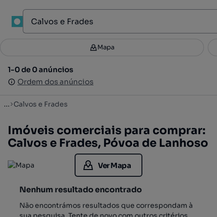
1
Mapa
Mapa
Filtros
Guardar pesquisa
2
1-0 de 0 anúncios
1-0 de 0 anúncios
Ordenar
Ordem dos anúncios
Ordem dos anúncios
...
Calvos e Frades
Imóveis comerciais para comprar:
Calvos e Frades, Póvoa de Lanhoso
Ver Mapa
Nenhum resultado encontrado
Não encontrámos resultados que correspondam à
sua pesquisa. Tente de novo com outros critérios